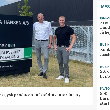
MES
INDLA
Fred
Landm
få hø
BUSIN
Konk
mask
BUSIN
Søre
hente
KVÆG
500-6
 vestjysk producent af staldinventar får ny
barm
start