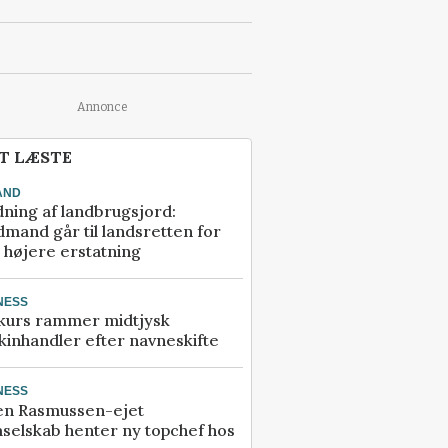
Annonce
T LÆSTE
AND
ning af landbrugsjord:
mand går til landsretten for
å højere erstatning
NESS
kurs rammer midtjysk
inhandler efter navneskifte
NESS
en Rasmussen-ejet
selskab henter ny topchef hos