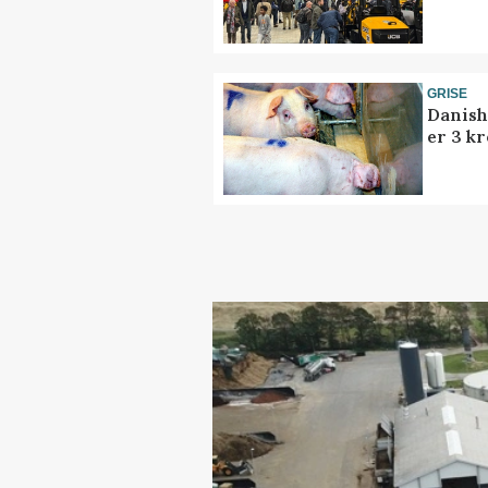
GRISE
Danish
er 3 kr