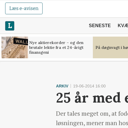
Læs e-avisen
SENESTE
KV
Nye aktierekorder – og den
brutale lektie fra et 24-årigt
På døgnvagt i hø
finansgeni
ARKIV
19-06-2014 16:00
25 år med e
Der tales meget om, at fod
løsningen, mener man ho