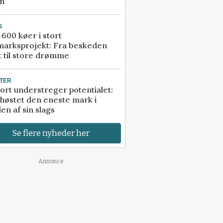
an
G
600 køer i stort
marksprojekt: Fra beskeden
t til store drømme
TER
ort understreger potentialet:
høstet den eneste mark i
en af sin slags
Se flere nyheder her
Annonce