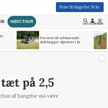
Prøv 30 dage for 30 kr.
OB
HØST-TOUR
SØG
LOGIN
MENU
er
Forserie til selvkørende
skårlægger afprøves i år
tæt på 2,5
uktion af hangrise må være