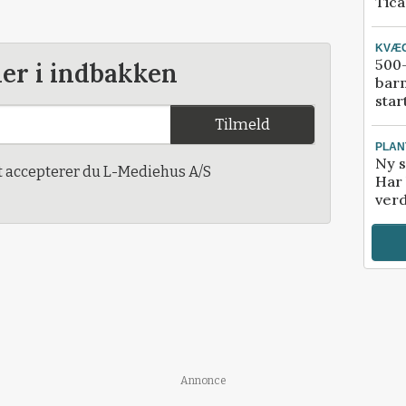
Tic
KVÆ
500-
der i indbakken
bar
star
Tilmeld
PLAN
Ny s
t accepterer du L-Mediehus A/S
Har 
verd
Annonce