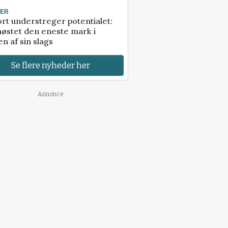
TER
rt understreger potentialet:
høstet den eneste mark i
n af sin slags
Se flere nyheder her
Annonce