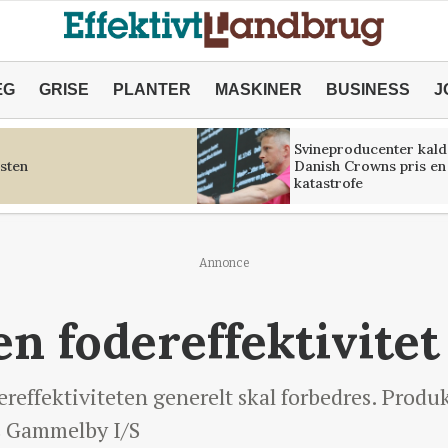
ÆG
GRISE
PLANTER
MASKINER
BUSINESS
J
Svineproducenter kald
sten
Danish Crowns pris en
katastrofe
Annonce
n fodereffektivitet 
ereffektiviteten generelt skal forbedres. Prod
s Gammelby I/S