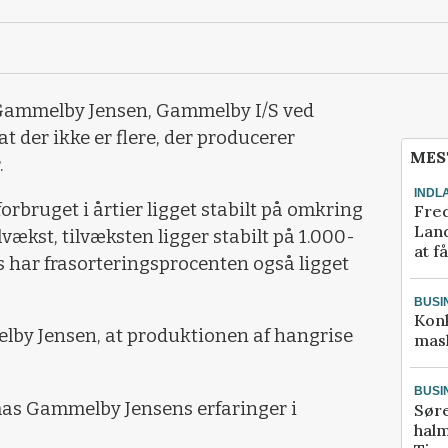
Gammelby Jensen, Gammelby I/S ved
at der ikke er flere, der producerer
MES
.
INDL
rbruget i årtier ligget stabilt på omkring
Fred
Land
lvækst, tilvæksten ligger stabilt på 1.000-
at f
is har frasorteringsprocenten også ligget
BUSI
Kon
by Jensen, at produktionen af hangrise
mask
BUSI
s Gammelby Jensens erfaringer i
Sør
halm