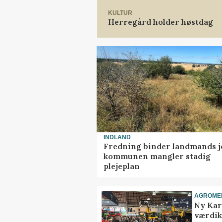
KULTUR
Herregård holder høstdag
INDLAND
Fredning binder landmands j
kommunen mangler stadig
plejeplan
AGROME
Ny Kar
værdik