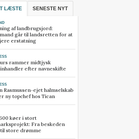
T LÆSTE
SENESTE NYT
ND
ning af landbrugsjord:
and går til landsretten for at
jere erstatning
ESS
urs rammer midtjysk
inhandler efter navneskifte
ESS
n Rasmussen-ejet halmselskab
r ny topchef hos Tican
00 køer i stort
arksprojekt: Fra beskeden
 til store drømme