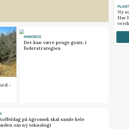
PLAN
Ny so
Har 
verde
ANNONCE
Der kan være penge gemt, i
foderstrategien
ord –
K
toffeldag på Agromek skal samle hele
æden om ny teknologi