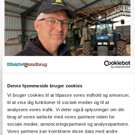
POLITIK
»Nu stopper I«: Landbrugsdebattør og
protestgruppe vil demonstrere mod ny
Denne hjemmeside bruger cookies
gødskningslov
Vi bruger cookies til at tilpasse vores indhold og annoncer,
Annonce
til at vise dig funktioner til sociale medier og til at
analysere vores trafik. Vi deler også oplysninger om din
POLITIK
brug af vores website med vores partnere inden for
Folketinget behandler ny gødskningslov: Sådan
sociale medier, annonceringspartnere og analysepartnere.
kan den ændre din bedrift fra 2027
Vores partnere kan kombinere disse data med andre