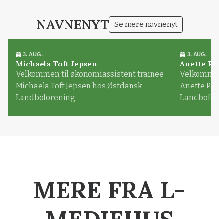
NAVNENYT
Se mere navnenyt
3. AUG.
3. AUG.
Michaela Toft Jepsen
Anette Pl
Velkommen til økonomiassistent trainee
Velkommen 
Michaela Toft Jepsen hos Østdansk
Anette Pl
Landboforening
Landbofor
MERE FRA L-