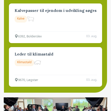
Kalvepasser til ejendom i udvikling søges
Kalve
6392, Bolderslev
03. aug.
Leder til klimastald
Klimastald
9670, Løgstør
03. aug.