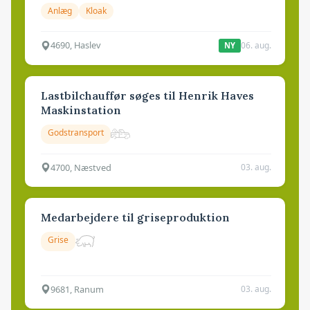
Anlæg
Kloak
4690, Haslev
06. aug.
NY
Lastbilchauffør søges til Henrik Haves
Maskinstation
Godstransport
4700, Næstved
03. aug.
Medarbejdere til griseproduktion
Grise
9681, Ranum
03. aug.