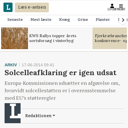
Læs e-avisen
LOGIN
MENU
Seneste
Mest læste
Kvæg
Grise
Planter
Mask
KWS Rallys topper årets
Fjerkræbranchen:
sortsforsøg i vinterbyg
konkurrence- og
ARKIV
17-06-2014 09:41
Solcelleafklaring er igen udsat
Europa-Kommissionen udsætter en afgørelse om,
hvorvidt solcellestøtten er i overensstemmelse
med EU’s støtteregler
Redaktionen