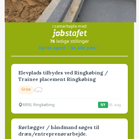
Jobs
i samarbejde med
76
ledige stillinger
Opret agent
Se alle jobs
Elevplads tilbydes ved Ringkøbing /
Trainee placement Ringkøbing
Grise
6950, Ringkøbing
06. aug.
NY
Rørlægger / håndmand søges til
dræn/entreprenørarbejde.