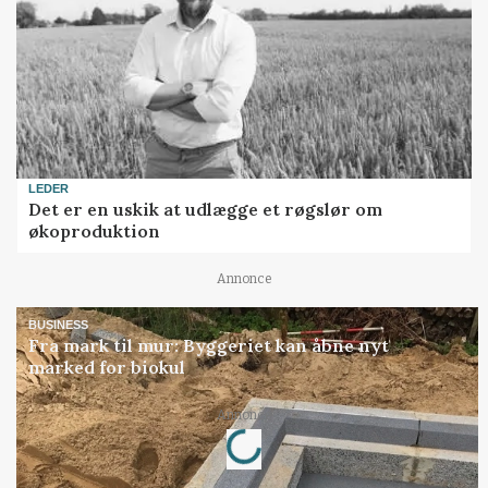
LEDER
Det er en uskik at udlægge et røgslør om
økoproduktion
Annonce
BUSINESS
Fra mark til mur: Byggeriet kan åbne nyt
marked for biokul
Loading...
Annonce