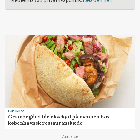
Mediehus A/S privatlivspolitik.
Læs den her.
BUSINESS
Grambogård får oksekød på menuen hos
københavnsk restaurantkæde
Annonce