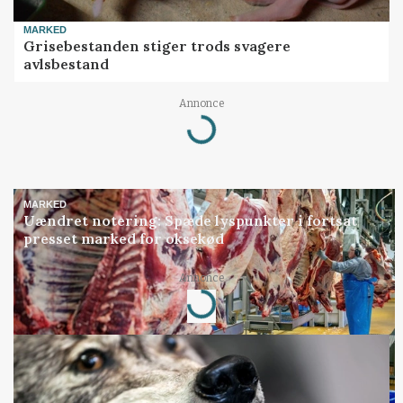
MARKED
Grisebestanden stiger trods svagere
avlsbestand
Loading...
Annonce
MARKED
Uændret notering: Spæde lyspunkter i fortsat
presset marked for oksekød
Loading...
Annonce