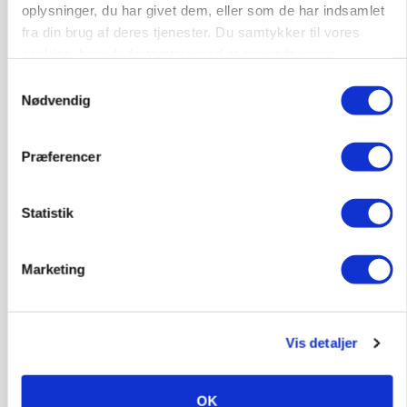
Loading...
Annonce
oplysninger, du har givet dem, eller som de har indsamlet
fra din brug af deres tjenester. Du samtykker til vores
cookies, hvis du fortsætter med at anvende vores
hjemmeside.
Samtykkevalg
Nødvendig
Præferencer
Statistik
Marketing
KVÆG
Snart kan man søge tilskud til naturprojekter
Vis detaljer
OK