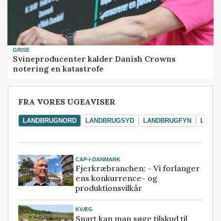
GRISE
Svineproducenter kalder Danish Crowns
notering en katastrofe
FRA VORES UGEAVISER
LANDBRUGNORD
LANDBRUGSYD
LANDBRUGFYN
LAND
CAP-I-DANMARK
Fjerkræbranchen: - Vi forlanger
ens konkurrence- og
produktionsvilkår
KVÆG
Snart kan man søge tilskud til