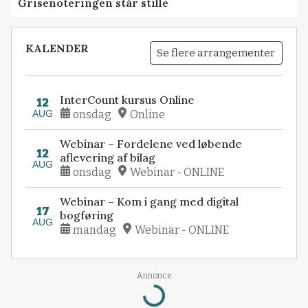
Grisenoteringen står stille
KALENDER
Se flere arrangementer
InterCount kursus Online
12
AUG
onsdag
Online
Webinar – Fordelene ved løbende
12
aflevering af bilag
AUG
onsdag
Webinar - ONLINE
Webinar – Kom i gang med digital
17
bogføring
AUG
mandag
Webinar - ONLINE
Loading...
Annonce