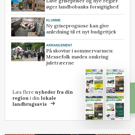
Lave grisepriser og nye regler
øger landbobanks forsigtighed
KLUMME
Ny griseprognose kan give
anledning til et nyt budgettjek
ARRANGEMENT
På skovtur i sommervarmen:
Messefolk mødes omkring
juletræerne
Læs flere
nyheder fra din
region
i din
lokale
landbrugsavis