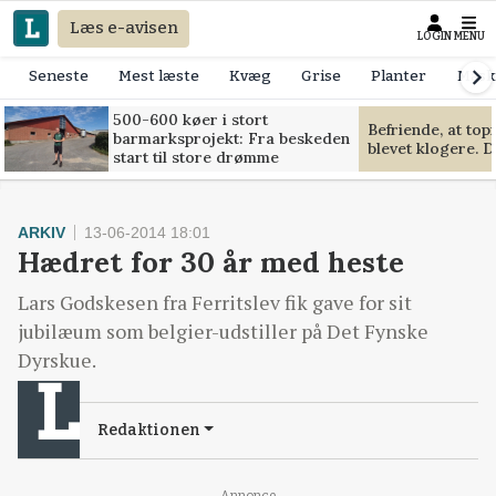
Læs e-avisen
LOGIN
MENU
Seneste
Mest læste
Kvæg
Grise
Planter
Mask
500-600 køer i stort
Befriende, at to
barmarksprojekt: Fra beskeden
blevet klogere. D
start til store drømme
ARKIV
13-06-2014 18:01
Hædret for 30 år med heste
Lars Godskesen fra Ferritslev fik gave for sit
jubilæum som belgier-udstiller på Det Fynske
Dyrskue.
Redaktionen
Annonce