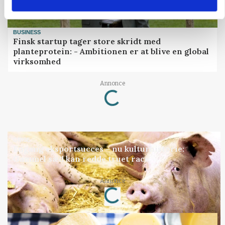
BUSINESS
Finsk startup tager store skridt med
planteprotein: - Ambitionen er at blive en global
virksomhed
Loading...
Annonce
GRISE
Engang eksportsucces – nu kulturhistorie:
Gammel sæd kan redde truet race
Loading...
Annonce