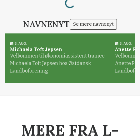
NAVNENYT
Se mere navnenyt
3. AUG.
3. AUG.
Michaela Toft Jepsen
Anette Pl
Velkommen til økonomiassistent trainee
Velkommen 
Michaela Toft Jepsen hos Østdansk
Anette Pl
Landboforening
Landbofor
MERE FRA L-