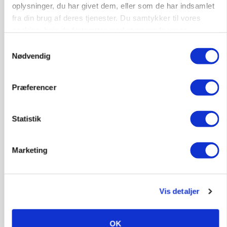
oplysninger, du har givet dem, eller som de har indsamlet
fra din brug af deres tjenester. Du samtykker til vores
cookies, hvis du fortsætter med at anvende vores
hjemmeside.
Samtykkevalg
Nødvendig
Præferencer
PLANTER
Danish Agro: Høsten tegner til god kvalitet og
middeludbytter
Statistik
Marketing
Vis detaljer
OK