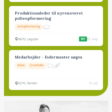
Produktionsleder til nyrenoveret
polteopformering
Avl/opformering
9670, Løgstør
03. aug.
NY
Medarbejder - fodermester søges
Kalve
Grovfoder
6270, Tønder
31. jul.