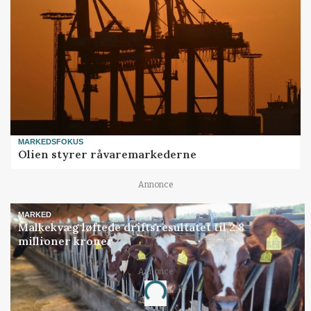
MARKEDSFOKUS
Olien styrer råvaremarkederne
Annonce
MARKED
Malkekvæg løftede driftsresultatet til 2,8
millioner kroner
Annonce
Loading...