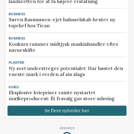
landsretten for at få højere erstatning
BUSINESS
Søren Rasmussen-ejet halmselskab henter ny
topchef hos Tican
BUSINESS
Konkurs rammer midtjysk maskinhandler efter
navneskifte
PLANTER
Ny sort understreger potentialet: Har høstet den
eneste mark i verden af sin slags
KVÆG
Eksplosive kviepriser ramte nystartet
mælkeproducent: Ét fravalg gav store udsving
Se flere nyheder her
Annonce