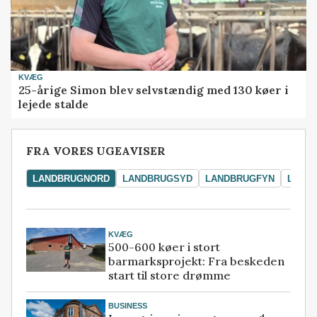
KVÆG
25-årige Simon blev selvstændig med 130 køer i
lejede stalde
FRA VORES UGEAVISER
LANDBRUGNORD
LANDBRUGSYD
LANDBRUGFYN
LAND
KVÆG
500-600 køer i stort
barmarksprojekt: Fra beskeden
start til store drømme
BUSINESS