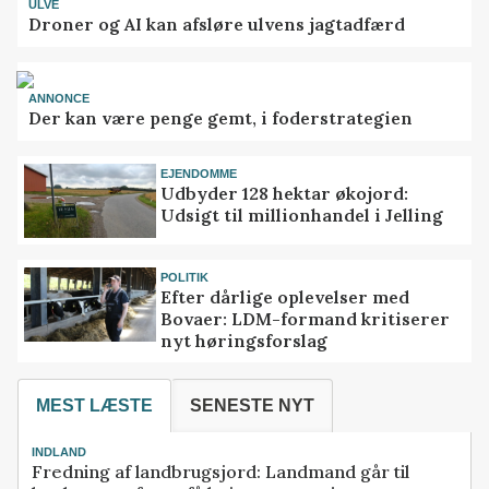
ULVE
Droner og AI kan afsløre ulvens jagtadfærd
ANNONCE
Der kan være penge gemt, i foderstrategien
EJENDOMME
Udbyder 128 hektar økojord:
Udsigt til millionhandel i Jelling
POLITIK
Efter dårlige oplevelser med
Bovaer: LDM-formand kritiserer
nyt høringsforslag
MEST LÆSTE
SENESTE NYT
INDLAND
Fredning af landbrugsjord: Landmand går til