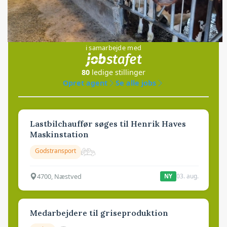
Jobs
i samarbejde med
80
ledige stillinger
Opret agent
Se alle jobs
Lastbilchauffør søges til Henrik Haves
Maskinstation
Godstransport
4700, Næstved
03. aug.
NY
Medarbejdere til griseproduktion