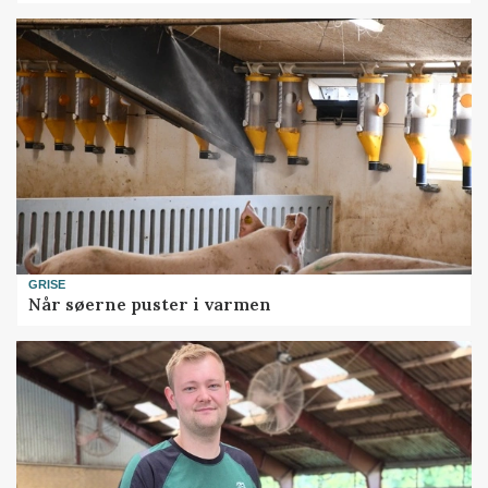
GRISE
Når søerne puster i varmen