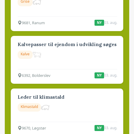
Grise
9681, Ranum
03. aug.
NY
Kalvepasser til ejendom i udvikling søges
Kalve
6392, Bolderslev
03. aug.
NY
Leder til klimastald
Klimastald
9670, Løgstør
03. aug.
NY