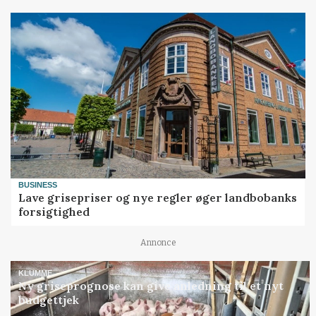
BUSINESS
Lave grisepriser og nye regler øger landbobanks
forsigtighed
Annonce
KLUMME
Ny griseprognose kan give anledning til et nyt
budgettjek