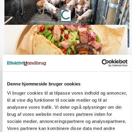
Loading...
Annonce
Denne hjemmeside bruger cookies
Vi bruger cookies til at tilpasse vores indhold og annoncer,
BUSINESS
til at vise dig funktioner til sociale medier og til at
Grambogård får oksekød på menuen hos
analysere vores trafik. Vi deler også oplysninger om din
københavnsk restaurantkæde
brug af vores website med vores partnere inden for
sociale medier, annonceringspartnere og analysepartnere.
HØST-TOUR
Vores partnere kan kombinere disse data med andre