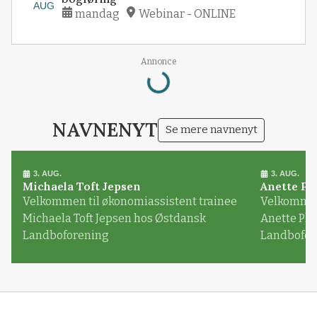
AUG
mandag
Webinar - ONLINE
Annonce
Loading...
NAVNENYT
Se mere navnenyt
3. AUG.
3. AUG.
Michaela Toft Jepsen
Anette Pl
Velkommen til økonomiassistent trainee
Velkommen 
Michaela Toft Jepsen hos Østdansk
Anette Pl
Landboforening
Landbofor