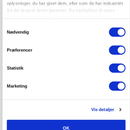
KVÆG
oplysninger, du har givet dem, eller som de har indsamlet
Snart kan man søge tilskud til naturprojekter
fra din brug af deres tjenester. Du samtykker til vores
cookies, hvis du fortsætter med at anvende vores
hjemmeside.
Samtykkevalg
Nødvendig
Præferencer
Statistik
Marketing
PLANTER
Før såmaskinen kører: Her er efterårets største
skadedyrsrisici
Vis detaljer
OK