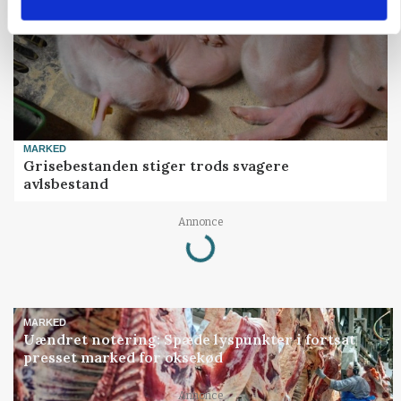
MARKED
Grisebestanden stiger trods svagere
avlsbestand
Annonce
Loading...
MARKED
Uændret notering: Spæde lyspunkter i fortsat
presset marked for oksekød
Annonce