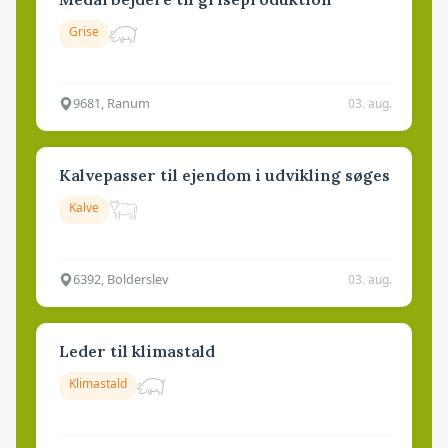
Grise
9681, Ranum
03. aug.
Kalvepasser til ejendom i udvikling søges
Kalve
6392, Bolderslev
03. aug.
Leder til klimastald
Klimastald