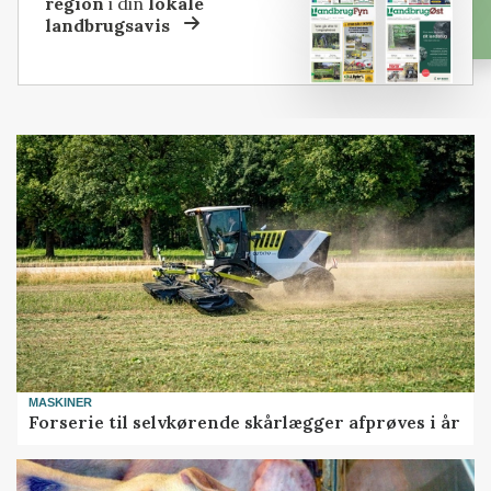
region
i din
lokale
landbrugsavis
MASKINER
Forserie til selvkørende skårlægger afprøves i år