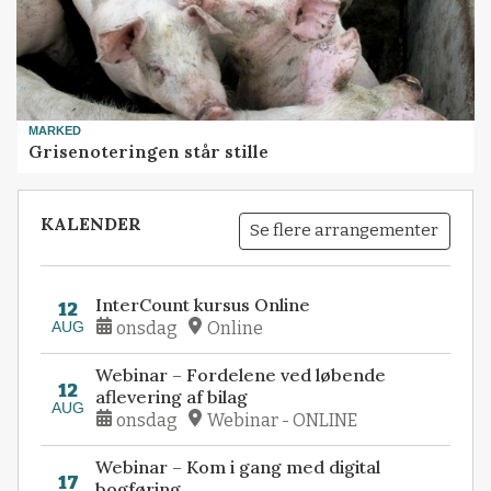
MARKED
Grisenoteringen står stille
KALENDER
Se flere arrangementer
InterCount kursus Online
12
AUG
onsdag
Online
Webinar – Fordelene ved løbende
12
aflevering af bilag
AUG
onsdag
Webinar - ONLINE
Webinar – Kom i gang med digital
17
bogføring