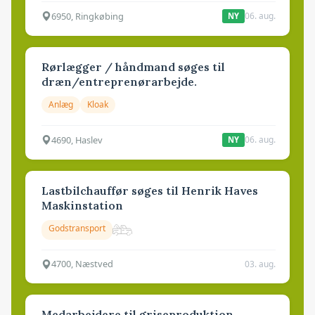
6950, Ringkøbing
06. aug.
NY
Rørlægger / håndmand søges til
dræn/entreprenørarbejde.
Anlæg
Kloak
4690, Haslev
06. aug.
NY
Lastbilchauffør søges til Henrik Haves
Maskinstation
Godstransport
4700, Næstved
03. aug.
Medarbejdere til griseproduktion