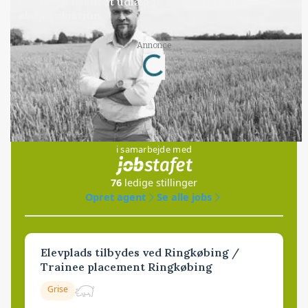
Det er en uskik at udlægge et røgslør om
økoproduktion
Loading...
Annonce
Jobs
i samarbejde med
76
ledige stillinger
Opret agent
Se alle jobs
Elevplads tilbydes ved Ringkøbing /
Trainee placement Ringkøbing
Grise