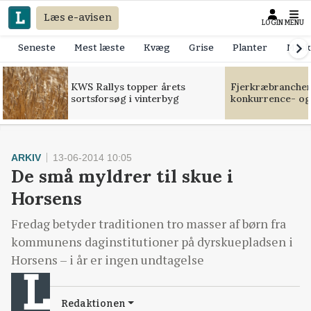
Læs e-avisen
LOGIN
MENU
Seneste
Mest læste
Kvæg
Grise
Planter
Mask
KWS Rallys topper årets
Fjerkræbranchen:
sortsforsøg i vinterbyg
konkurrence- og
ARKIV
13-06-2014 10:05
De små myldrer til skue i
Horsens
Fredag betyder traditionen tro masser af børn fra
kommunens daginstitutioner på dyrskuepladsen i
Horsens – i år er ingen undtagelse
Redaktionen