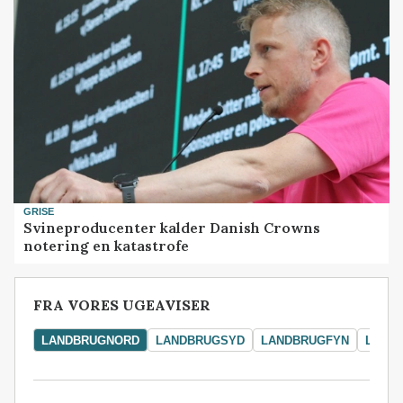
GRISE
Svineproducenter kalder Danish Crowns
notering en katastrofe
FRA VORES UGEAVISER
LANDBRUGNORD
LANDBRUGSYD
LANDBRUGFYN
LAND