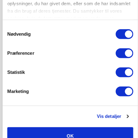
oplysninger, du har givet dem, eller som de har indsamlet
fra din brug af deres tjenester. Du samtykker til vores
POLITIK
cookies, hvis du fortsætter med at anvende vores
»Nu stopper I«: Landbrugsdebattør og
hjemmeside.
protestgruppe vil demonstrere mod ny
Samtykkevalg
gødskningslov
Nødvendig
Annonce
Præferencer
POLITIK
Folketinget behandler ny gødskningslov: Sådan
Statistik
kan den ændre din bedrift fra 2027
Annonce
Marketing
Loading...
Vis detaljer
OK