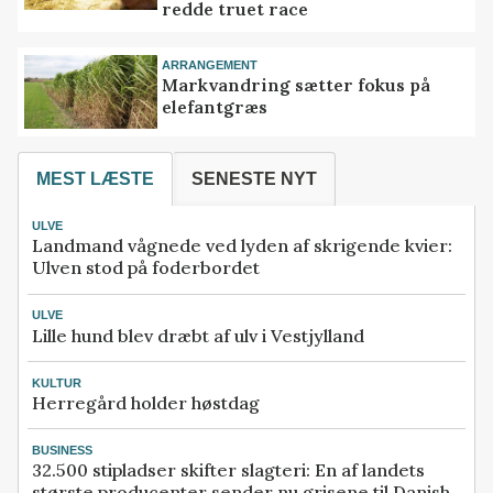
redde truet race
ARRANGEMENT
Markvandring sætter fokus på
elefantgræs
MEST LÆSTE
SENESTE NYT
ULVE
Landmand vågnede ved lyden af skrigende kvier:
Ulven stod på foderbordet
ULVE
Lille hund blev dræbt af ulv i Vestjylland
KULTUR
Herregård holder høstdag
BUSINESS
32.500 stipladser skifter slagteri: En af landets
største producenter sender nu grisene til Danish