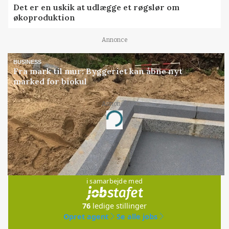
Det er en uskik at udlægge et røgslør om
økoproduktion
Annonce
BUSINESS
Fra mark til mur: Byggeriet kan åbne nyt
marked for biokul
Annonce
Loading...
Jobs
i samarbejde med
76
ledige stillinger
Opret agent
Se alle jobs