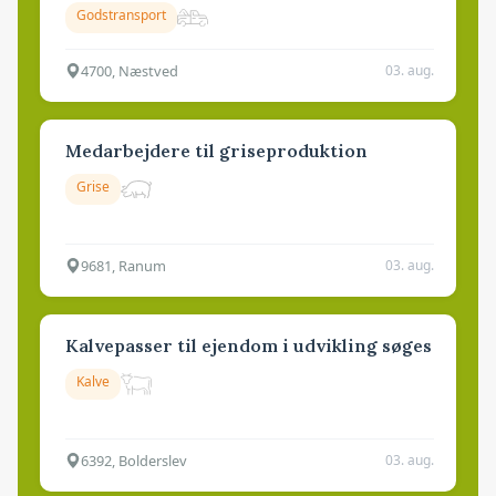
Godstransport
4700, Næstved
03. aug.
Medarbejdere til griseproduktion
Grise
9681, Ranum
03. aug.
Kalvepasser til ejendom i udvikling søges
Kalve
6392, Bolderslev
03. aug.