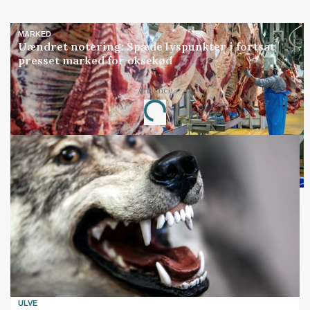
MARKED
Uændret notering: Spæde lyspunkter i fortsat
presset marked for oksekød
Annonce
Loading...
ULVE