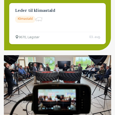
Leder til klimastald
Klimastald
9670, Løgstør
03. aug.