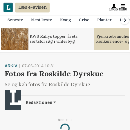
Læs e-avisen
LOGIN
MENU
Seneste
Mest læste
Kvæg
Grise
Planter
Mask
KWS Rallys topper årets
Fjerkræbranchen:
sortsforsøg i vinterbyg
konkurrence- og
ARKIV
07-06-2014 10:31
Fotos fra Roskilde Dyrskue
Se og køb fotos fra Roskilde Dyrskue
Redaktionen
Annonce