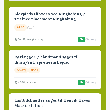
Elevplads tilbydes ved Ringkøbing /
Trainee placement Ringkøbing
Grise
6950, Ringkøbing
06. aug.
NY
Rørlægger / håndmand søges til
dræn/entreprenørarbejde.
Anlæg
Kloak
4690, Haslev
06. aug.
NY
Lastbilchauffør søges til Henrik Haves
Maskinstation