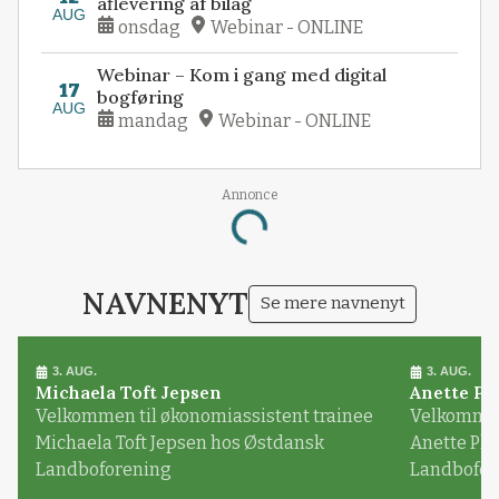
aflevering af bilag
AUG
onsdag
Webinar - ONLINE
Webinar – Kom i gang med digital
17
bogføring
AUG
mandag
Webinar - ONLINE
Annonce
Loading...
NAVNENYT
Se mere navnenyt
3. AUG.
3. AUG.
Michaela Toft Jepsen
Anette Pl
Velkommen til økonomiassistent trainee
Velkommen 
Michaela Toft Jepsen hos Østdansk
Anette Pl
Landboforening
Landbofor