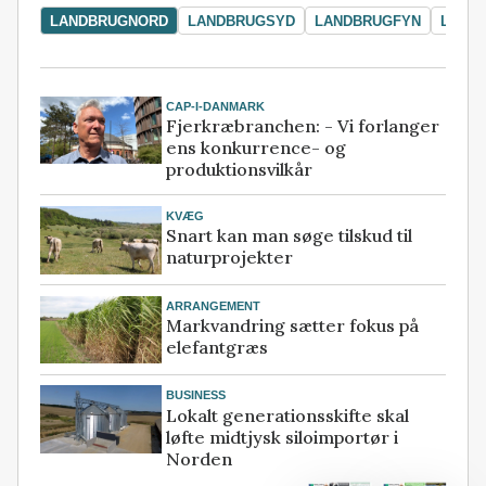
LANDBRUGNORD
LANDBRUGSYD
LANDBRUGFYN
LAND
CAP-I-DANMARK
Fjerkræbranchen: - Vi forlanger
ens konkurrence- og
produktionsvilkår
KVÆG
Snart kan man søge tilskud til
naturprojekter
ARRANGEMENT
Markvandring sætter fokus på
elefantgræs
BUSINESS
Lokalt generationsskifte skal
løfte midtjysk siloimportør i
Norden