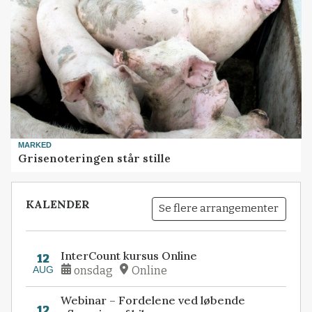
MARKED
Grisenoteringen står stille
KALENDER
Se flere arrangementer
InterCount kursus Online
12
AUG
onsdag
Online
Webinar – Fordelene ved løbende
12