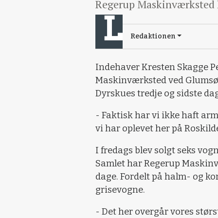
Regerup Maskinværksted ha
Redaktionen
Indehaver Kresten Skagge P
Maskinværksted ved Glumsø 
Dyrskues tredje og sidste da
- Faktisk har vi ikke haft ar
vi har oplevet her på Roskilde
I fredags blev solgt seks vog
Samlet har Regerup Maskinvær
dage. Fordelt på halm- og ko
grisevogne.
- Det her overgår vores stør