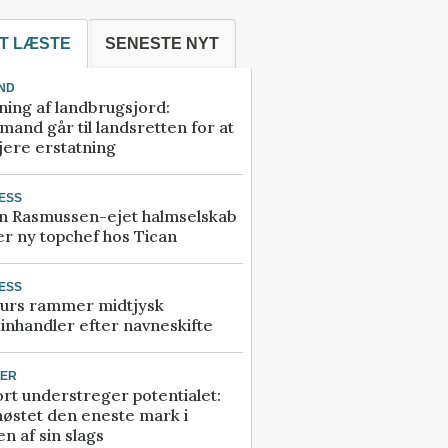
T LÆSTE
SENESTE NYT
ND
ning af landbrugsjord:
and går til landsretten for at
jere erstatning
ESS
n Rasmussen-ejet halmselskab
r ny topchef hos Tican
ESS
urs rammer midtjysk
inhandler efter navneskifte
TER
rt understreger potentialet:
høstet den eneste mark i
n af sin slags