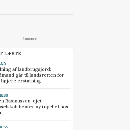
Annonce
T LÆSTE
AND
ning af landbrugsjord:
mand går til landsretten for
å højere erstatning
NESS
en Rasmussen-ejet
selskab henter ny topchef hos
an
NESS