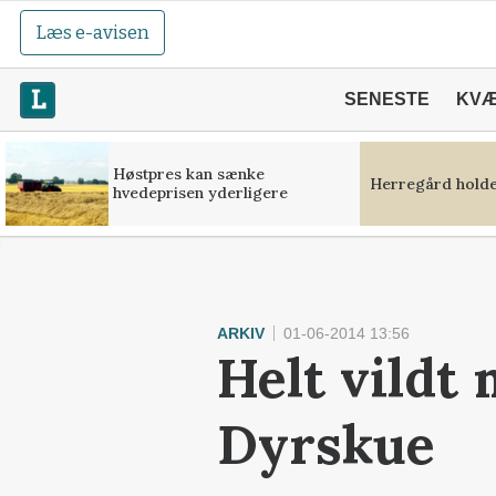
Læs e-avisen
SENESTE
KV
Høstpres kan sænke
Herregård holde
hvedeprisen yderligere
ARKIV
01-06-2014 13:56
Helt vildt
Dyrskue