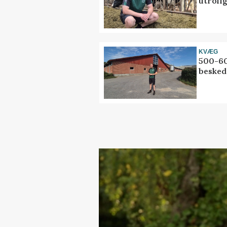
utrolig
KVÆG
500-60
besked