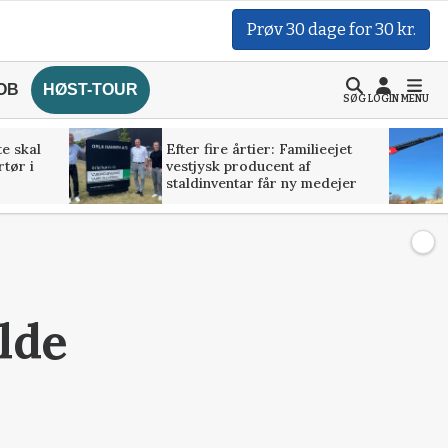
Prøv 30 dage for 30 kr.
OB
HØST-TOUR
SØG
LOGIN
MENU
te skal
Efter fire årtier: Familieejet
rtør i
vestjysk producent af
staldinventar får ny medejer
lde