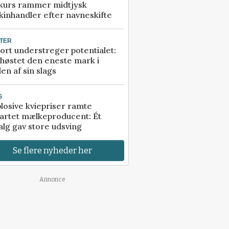
kurs rammer midtjysk
inhandler efter navneskifte
TER
ort understreger potentialet:
høstet den eneste mark i
en af sin slags
G
losive kviepriser ramte
artet mælkeproducent: Ét
alg gav store udsving
Se flere nyheder her
Annonce