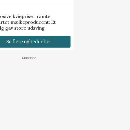
osive kviepriser ramte
artet mælkeproducent: Ét
lg gav store udsving
Se flere nyheder her
Annonce