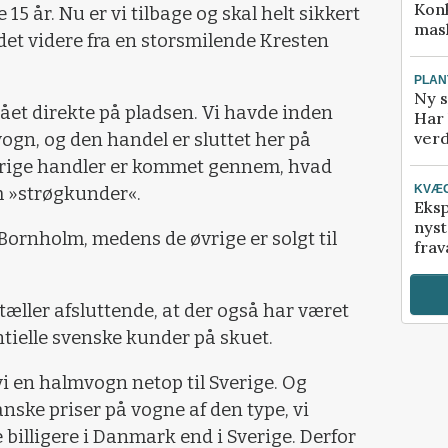
Kon
15 år. Nu er vi tilbage og skal helt sikkert
mask
det videre fra en storsmilende Kresten
PLAN
Ny s
gået direkte på pladsen. Vi havde inden
Har 
verd
ogn, og den handel er sluttet her på
øvrige handler er kommet gennem, hvad
KVÆ
m »strøgkunder«.
Eksp
nyst
l Bornholm, medens de øvrige er solgt til
frav
æller afsluttende, at der også har været
ntielle svenske kunder på skuet.
vi en halmvogn netop til Sverige. Og
anske priser på vogne af den type, vi
e billigere i Danmark end i Sverige. Derfor