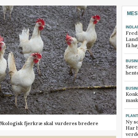
MES
INDLA
Fred
Landm
få hø
BUSIN
Søre
hente
BUSIN
Konk
mask
PLAN
Ny so
Økologisk fjerkræ skal vurderes bredere
Har 
verde