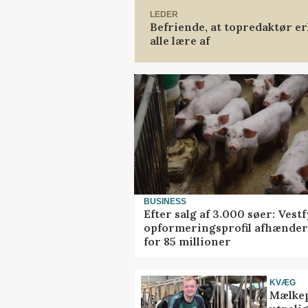
LEDER
Befriende, at topredaktør er
alle lære af
BUSINESS
Efter salg af 3.000 søer: Vest
opformeringsprofil afhænder
for 85 millioner
KVÆG
Mælkep