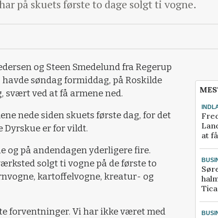
r på skuets første to dage solgt ti vogne.
edersen og Steen Smedelund fra Regerup
havde søndag formiddag, på Roskilde
MES
g, svært ved at få armene ned.
INDL
mene nede siden skuets første dag, for det
Fred
Land
 Dyrskue er for vildt.
at f
ne og på andendagen yderligere fire.
BUSI
ksted solgt ti vogne på de første to
Sør
rnvogne, kartoffelvogne, kreatur- og
halm
Tic
ste forventninger. Vi har ikke været med
BUSI