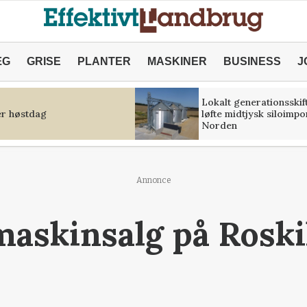
ÆG
GRISE
PLANTER
MASKINER
BUSINESS
J
Lokalt generationsskif
r høstdag
løfte midtjysk siloimpo
Norden
Annonce
 maskinsalg på Roski