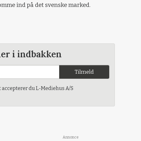
 komme ind på det svenske marked.
der i indbakken
Tilmeld
t accepterer du L-Mediehus A/S
Annonce