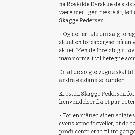
på Roskilde Dyrskue de sidste 
være med igen næste år, lød 
Skagge Pedersen.
- Og der er tale om salg fore
skuet en forespørgsel på en v
skuet. Men de foreløbig ni 
man normalt vil betegne so
En af de solgte vogne skal ti
andre østdanske kunder.
Kresten Skagge Pedersen fort
henvendelser fra et par pote
- For en måned siden solgte 
svenskerne fortæller, at de d
producerer, er to til tre gang