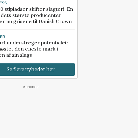
ESS
0 stipladser skifter slagteri: En
ndets største producenter
r nu grisene til Danish Crown
TER
rt understreger potentialet:
høstet den eneste mark i
n af sin slags
Se flere nyheder her
Annonce