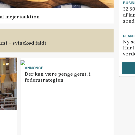
BUSIN
32.50
af la
al mejeriauktion
sende
PLAN
Ny so
uni – svinekød faldt
Har 
verde
ANNONCE
Der kan være penge gemt, i
foderstrategien