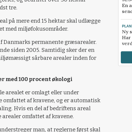
En a
st tre.
send
real på mere end 15 hektar skal udlægge
PLAN
let med miljøfokusområder.
Ny s
Har 
e af Danmarks permanente græsarealer.
verd
nde siden 2005. Samtidig sker der en
miljømæssigt sårbare arealer inden for
er med 100 procent økologi
le arealet er omlagt eller under
ke omfattet af kravene, og er automatisk
ling. Hvis en del af bedriftens areal
e arealer omfattet af kravene.
derstreger man, at reglerne først skal