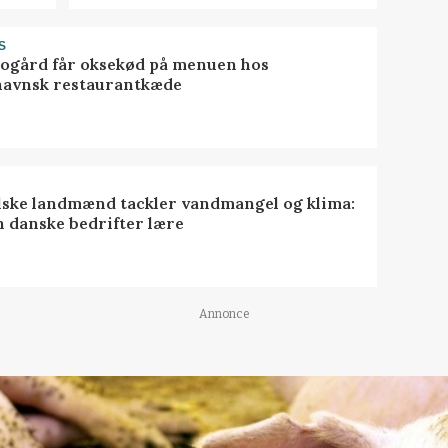
S
gård får oksekød på menuen hos
avnsk restaurantkæde
lske landmænd tackler vandmangel og klima:
n danske bedrifter lære
Annonce