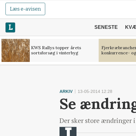
Læs e-avisen
SENESTE
KV
KWS Rallys topper årets
Fjerkræbranchen:
sortsforsøg i vinterbyg
konkurrence- og
ARKIV
13-05-2014 12:28
Se ændring
Der sker store ændringer i