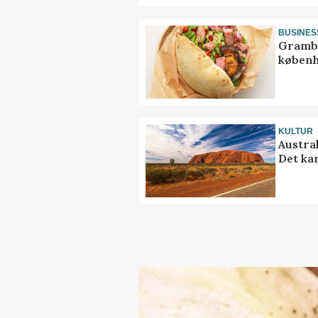
BUSINES
Grambo
københ
KULTUR
Austra
Det ka