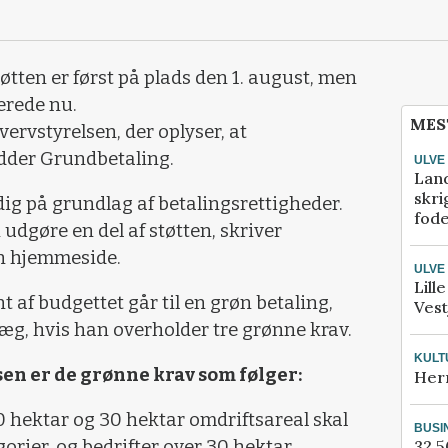
tøtten er først på plads den 1. august, men
lerede nu.
MES
ervstyrelsen, der oplyser, at
edder Grundbetaling.
ULVE
Lan
skri
dig på grundlag af betalingsrettigheder.
fod
udgøre en del af støtten, skriver
n hjemmeside.
ULVE
Lill
t af budgettet går til en grøn betaling,
Vest
æg, hvis han overholder tre grønne krav.
KULT
en er de grønne krav som følger:
Her
0 hektar og 30 hektar omdriftsareal skal
BUSI
orier, og bedrifter over 30 hektar
32.5