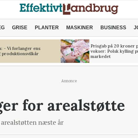
ÆG
GRISE
PLANTER
MASKINER
BUSINESS
J
Prisgab på 20 kroner p
 - Vi forlanger ens
vokser: Polsk kylling 
 produktionsvilkår
markedet
Annonce
er for arealstøtte
 arealstøtten næste år