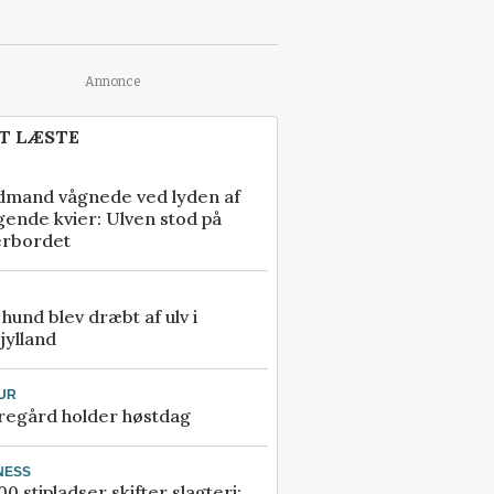
Annonce
T LÆSTE
dmand vågnede ved lyden af
gende kvier: Ulven stod på
erbordet
e hund blev dræbt af ulv i
jylland
UR
regård holder høstdag
NESS
00 stipladser skifter slagteri: