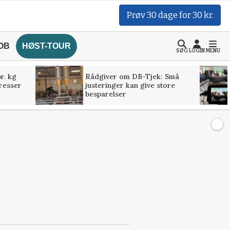
Prøv 30 dage for 30 kr.
OB
HØST-TOUR
SØG
LOGIN
MENU
r. kg
Rådgiver om DB-Tjek: Små
presser
justeringer kan give store
besparelser