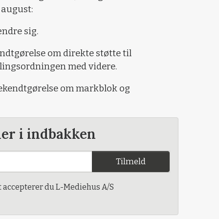
 august:
ndre sig.
ndtgørelse om direkte støtte til
alingsordningen med videre.
bekendtgørelse om markblok og
der i indbakken
Tilmeld
t accepterer du L-Mediehus A/S