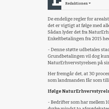
Redaktionen
De endelige regler for areals
det er vigtigt at følge med al
Sådan lyder det fra NaturErhv
Enkeltbetalingen fra 2015 h
- Denne støtte udbetales sta
Grundbetalingen vil dog kun 
NaturErhvervstyrelsen på si
Her fremgår det, at 30 procen
som landmanden får som till
Ifølge NaturErhvervstyrels
- Bedrifter som har mellem 1
dyrke mindst to afgrødekateg