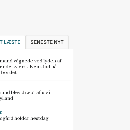
T LÆSTE
SENESTE NYT
mand vågnede ved lyden af
ende kvier: Ulven stod på
rbordet
 hund blev dræbt af ulv i
ylland
UR
egård holder høstdag