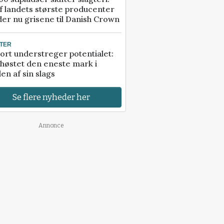
f landets største producenter
er nu grisene til Danish Crown
TER
ort understreger potentialet:
høstet den eneste mark i
en af sin slags
Se flere nyheder her
Annonce