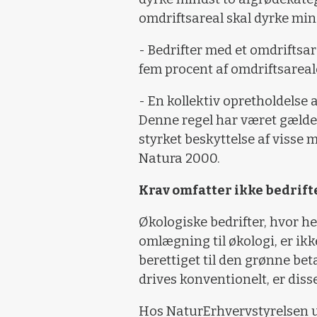
omdriftsareal skal dyrke mind
- Bedrifter med et omdriftsa
fem procent af omdriftsarea
- En kollektiv opretholdels
Denne regel har været gælde
styrket beskyttelse af visse 
Natura 2000.
Krav omfatter ikke bedrift
Økologiske bedrifter, hvor he
omlægning til økologi, er ik
berettiget til den grønne beta
drives konventionelt, er diss
Hos NaturErhvervstyrelsen un