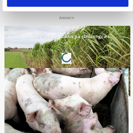
Forserie til selvkørende skårlægger afprøves i år
Annonce
ARRANGEMENT
Markvandring sætter fokus på elefantgræs
Loading...
Annonce