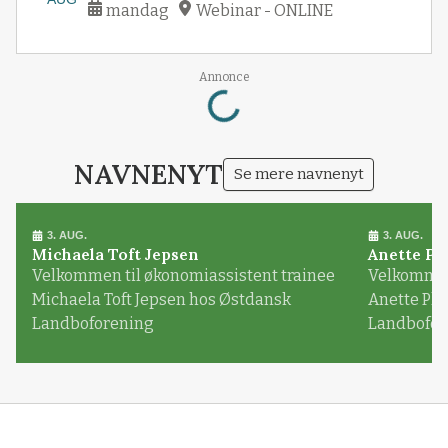
Webinar – Kom i gang med digital
17
bogføring
AUG
mandag
Webinar - ONLINE
Loading...
Annonce
NAVNENYT
Se mere navnenyt
3. AUG.
3. AUG.
Michaela Toft Jepsen
Anette Pl
Velkommen til økonomiassistent trainee
Velkommen 
Michaela Toft Jepsen hos Østdansk
Anette Pl
Landboforening
Landbofor