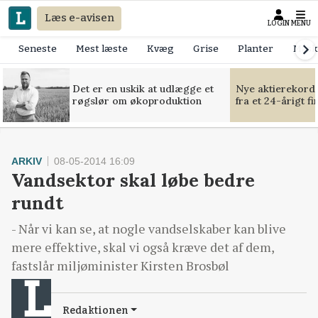
Læs e-avisen
LOGIN
MENU
Seneste
Mest læste
Kvæg
Grise
Planter
Mask
Det er en uskik at udlægge et
Nye aktierekorde
røgslør om økoproduktion
fra et 24-årigt f
ARKIV
08-05-2014 16:09
Vandsektor skal løbe bedre
rundt
- Når vi kan se, at nogle vandselskaber kan blive
mere effektive, skal vi også kræve det af dem,
fastslår miljøminister Kirsten Brosbøl
Redaktionen