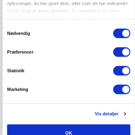
oplysninger, du har givet dem, eller som de har indsamlet
fra din brug af deres tjenester. Du samtykker til vores
cookies, hvis du fortsætter med at anvende vores
hjemmeside.
Samtykkevalg
GRISE
Nødvendig
Svineproducenter kalder Danish Crowns pris en
katastrofe
Præferencer
Annonce
Statistik
Marketing
Vis detaljer
OK
MASKINER