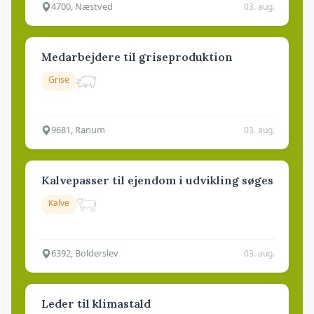
4700, Næstved
03. aug.
Medarbejdere til griseproduktion
Grise
9681, Ranum
03. aug.
Kalvepasser til ejendom i udvikling søges
Kalve
6392, Bolderslev
03. aug.
Leder til klimastald