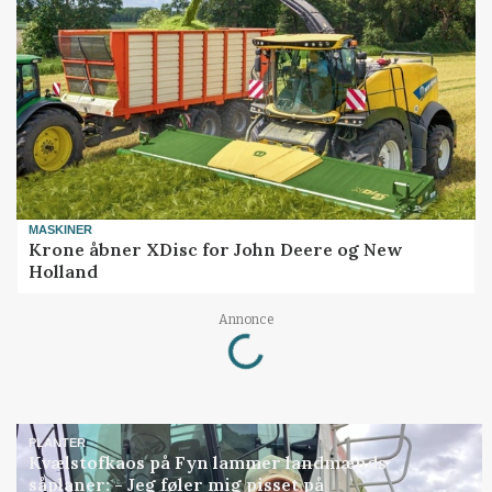
MASKINER
Krone åbner XDisc for John Deere og New
Holland
Loading...
Annonce
PLANTER
Kvælstofkaos på Fyn lammer landmænds
såplaner: - Jeg føler mig pisset på