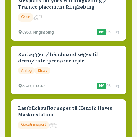
Elevplads tilbydes ved Ringkøbing /
Trainee placement Ringkøbing
Grise
6950, Ringkøbing
06. aug.
NY
Rørlægger / håndmand søges til
dræn/entreprenørarbejde.
Anlæg
Kloak
4690, Haslev
06. aug.
NY
Lastbilchauffør søges til Henrik Haves
Maskinstation
Godstransport