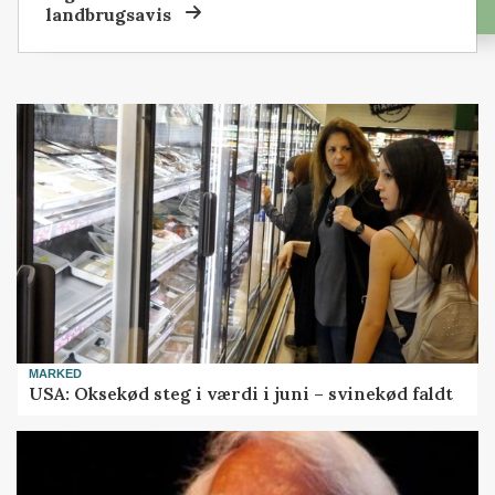
region
i din
lokale
landbrugsavis
MARKED
USA: Oksekød steg i værdi i juni – svinekød faldt