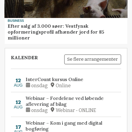
BUSINESS
Efter salg af 3.000 søer: Vestfynsk
opformeringsprofil afhænder jord for 85
millioner
KALENDER
Se flere arrangementer
InterCount kursus Online
12
AUG
onsdag
Online
Webinar – Fordelene ved løbende
12
aflevering af bilag
AUG
onsdag
Webinar - ONLINE