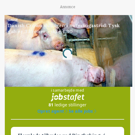
Annonce
GRISE
Danish Crown slår igen i noteringsstrid: Tysk
gab er 3 kroner – ikke 4,30
Annonce
Loading...
Jobs
i samarbejde med
81
ledige stillinger
Opret agent
Se alle jobs