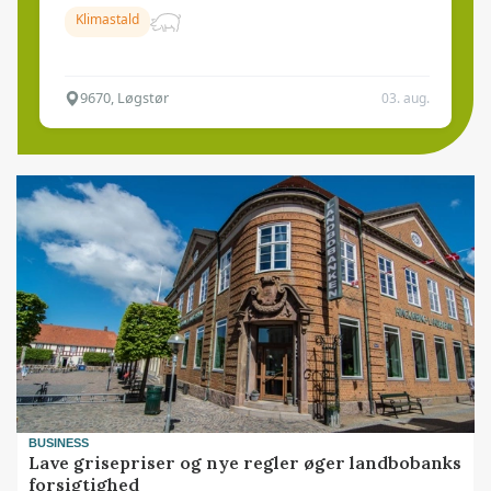
Klimastald
9670, Løgstør
03. aug.
BUSINESS
Lave grisepriser og nye regler øger landbobanks
forsigtighed