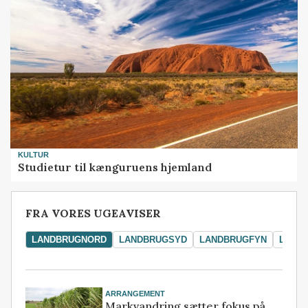
KULTUR
Studietur til kænguruens hjemland
FRA VORES UGEAVISER
LANDBRUGNORD
LANDBRUGSYD
LANDBRUGFYN
LAND
ARRANGEMENT
Markvandring sætter fokus på