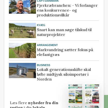
CAP-I-DANMARK
Fjerkræbranchen: - Vi forlanger
ens konkurrence- og
produktionsvilkår
KVÆG
Snart kan man søge tilskud til
naturprojekter
ARRANGEMENT
Markvandring sætter fokus på
elefantgræs
BUSINESS
Lokalt generationsskifte skal
løfte midtjysk siloimportør i
Norden
Læs flere
nyheder fra din
region
i din
lokale