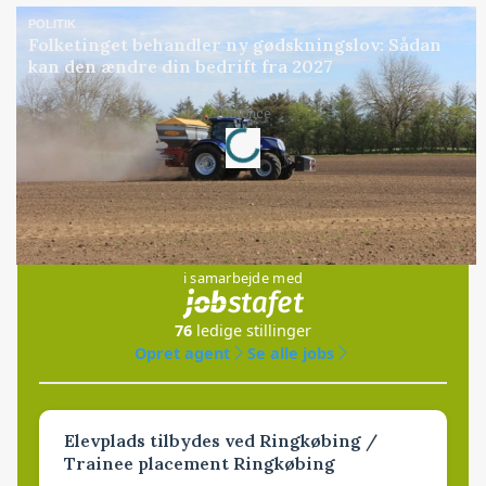
POLITIK
Folketinget behandler ny gødskningslov: Sådan
kan den ændre din bedrift fra 2027
Loading...
Annonce
Jobs
i samarbejde med
76
ledige stillinger
Opret agent
Se alle jobs
Elevplads tilbydes ved Ringkøbing /
Trainee placement Ringkøbing