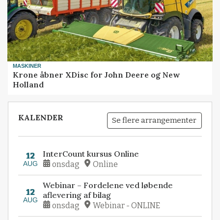
MASKINER
Krone åbner XDisc for John Deere og New
Holland
KALENDER
Se flere arrangementer
InterCount kursus Online
12
AUG
onsdag
Online
Webinar – Fordelene ved løbende
12
aflevering af bilag
AUG
onsdag
Webinar - ONLINE