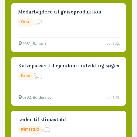
Medarbejdere til griseproduktion
Grise
9681, Ranum
03. aug.
Kalvepasser til ejendom i udvikling søges
Kalve
6392, Bolderslev
03. aug.
Leder til klimastald
Klimastald