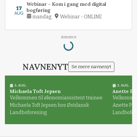
Webinar – Kom i gang med digital
17
bogføring
AUG
mandag
Webinar - ONLINE
Annonce
Loading...
NAVNENYT
Se mere navnenyt
3. AUG.
3. AUG.
Michaela Toft Jepsen
Anette Pl
Velkommen til økonomiassistent trainee
Velkommen 
Michaela Toft Jepsen hos Østdansk
Anette Pl
Landboforening
Landbofor