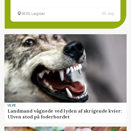
9670, Løgstør
03. aug.
ULVE
Landmand vågnede ved lyden af skrigende kvier:
Ulven stod på foderbordet