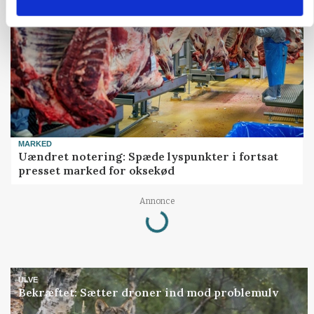
MARKED
Uændret notering: Spæde lyspunkter i fortsat
presset marked for oksekød
Annonce
Loading...
ULVE
Bekræftet: Sætter droner ind mod problemulv