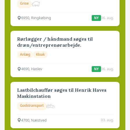
Grise
6950, Ringkøbing
06. aug.
NY
Rørlægger / håndmand søges til
dræn/entreprenørarbejde.
Anlæg
Kloak
4690, Haslev
06. aug.
NY
Lastbilchauffør søges til Henrik Haves
Maskinstation
Godstransport
4700, Næstved
03. aug.