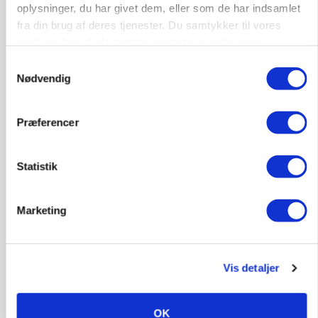
oplysninger, du har givet dem, eller som de har indsamlet
PLANTER
fra din brug af deres tjenester. Du samtykker til vores
Før såmaskinen kører: Her er efterårets største
skadedyrsrisici
cookies, hvis du fortsætter med at anvende vores
hjemmeside.
Samtykkevalg
Nødvendig
Præferencer
Statistik
Marketing
MARKED
Grisebestanden stiger trods svagere
avlsbestand
Vis detaljer
OK