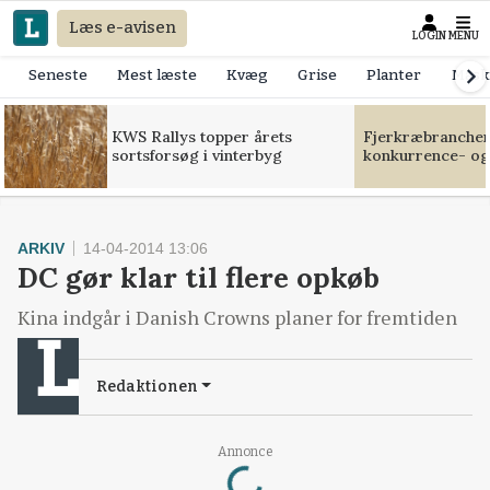
Læs e-avisen
LOGIN
MENU
Seneste
Mest læste
Kvæg
Grise
Planter
Mask
KWS Rallys topper årets
Fjerkræbranchen:
sortsforsøg i vinterbyg
konkurrence- og
ARKIV
14-04-2014 13:06
DC gør klar til flere opkøb
Kina indgår i Danish Crowns planer for fremtiden
Redaktionen
Loading...
Annonce