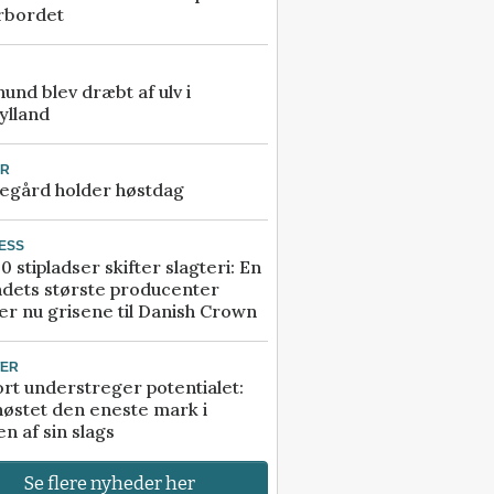
rbordet
 hund blev dræbt af ulv i
ylland
UR
egård holder høstdag
ESS
0 stipladser skifter slagteri: En
ndets største producenter
r nu grisene til Danish Crown
TER
rt understreger potentialet:
høstet den eneste mark i
n af sin slags
Se flere nyheder her