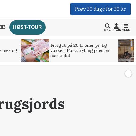
Prøv 30 dage for 30 kr.
OB
HØST-TOUR
SØG
LOGIN
MENU
Prisgab på 20 kroner pr. kg
ence- og
vokser: Polsk kylling presser
markedet
rugsjords