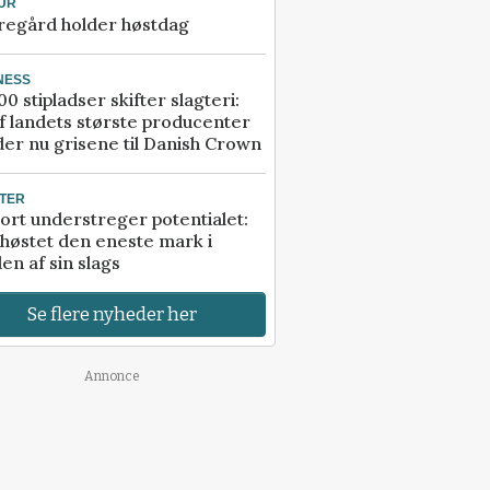
UR
regård holder høstdag
NESS
00 stipladser skifter slagteri:
f landets største producenter
er nu grisene til Danish Crown
TER
ort understreger potentialet:
høstet den eneste mark i
en af sin slags
Se flere nyheder her
Annonce