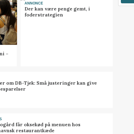
ANNONCE
Der kan være penge gemt, i
foderstrategien
ni –
er om DB-Tjek: Små justeringer kan give
besparelser
S
gård får oksekød på menuen hos
avnsk restaurantkæde