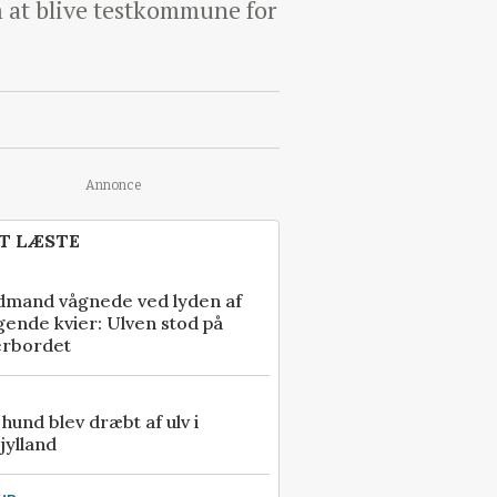
 at blive testkommune for
Annonce
T LÆSTE
dmand vågnede ved lyden af
gende kvier: Ulven stod på
erbordet
e hund blev dræbt af ulv i
jylland