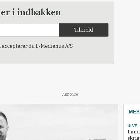
der i indbakken
Tilmeld
t accepterer du L-Mediehus A/S
Annonce
MES
ULVE
Land
skrig