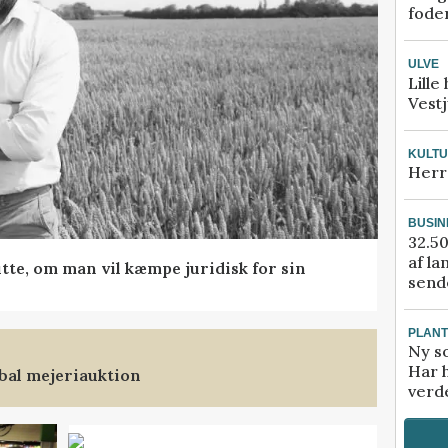
fode
ULVE
Lille
Vestj
KULT
Herr
BUSIN
32.50
af la
tte, om man vil kæmpe juridisk for sin
sende
PLAN
Ny so
Har 
bal mejeriauktion
verde