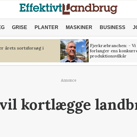
ÆG
GRISE
PLANTER
MASKINER
BUSINESS
J
Fjerkræbranchen: - Vi
r årets sortsforsøg i
forlanger ens konkurr
produktionsvilkår
Annonce
il kortlægge landb