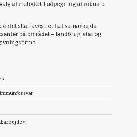
 valg af metode til udpegning af robuste
rojektet skal laves i et tæt samarbejde
essenter på området – landbrug, stat og
givningsfirma.
en
t immunforsvar
oakarbejde«