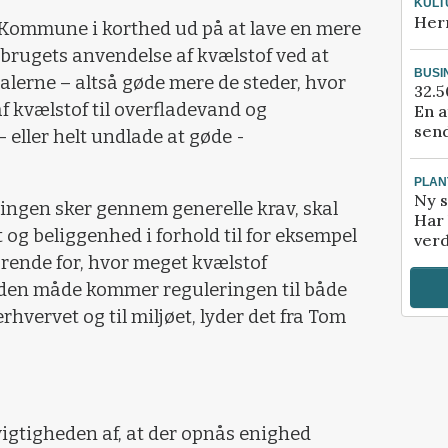
KULT
Her
s Kommune i korthed ud på at lave en mere
brugets anvendelse af kvælstof ved at
BUSI
lerne – altså gøde mere de steder, hvor
32.5
f kvælstof til overfladevand og
En a
send
eller helt undlade at gøde -
.
PLAN
Ny s
eringen sker gennem generelle krav, skal
Har 
 og beliggenhed i forhold til for eksempel
verd
ende for, hvor meget kvælstof
en måde kommer reguleringen til både
rhvervet og til miljøet, lyder det fra Tom
igtigheden af, at der opnås enighed