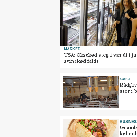
MARKED
USA: Oksekød steg i værdi i ju
svinekød faldt
GRISE
Rådgiv
store 
BUSINES
Grambo
københ