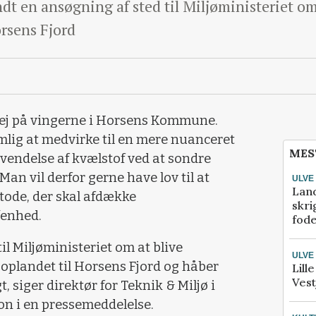
 en ansøgning af sted til Miljøministeriet om
orsens Fjord
 vej på vingerne i Horsens Kommune.
ig at medvirke til en mere nuanceret
MES
vendelse af kvælstof ved at sondre
an vil derfor gerne have lov til at
ULVE
Lan
ode, der skal afdække
skri
fenhed.
fod
il Miljøministeriet om at blive
ULVE
 oplandet til Horsens Fjord og håber
Lill
Vest
t, siger direktør for Teknik & Miljø i
 i en pressemeddelelse.