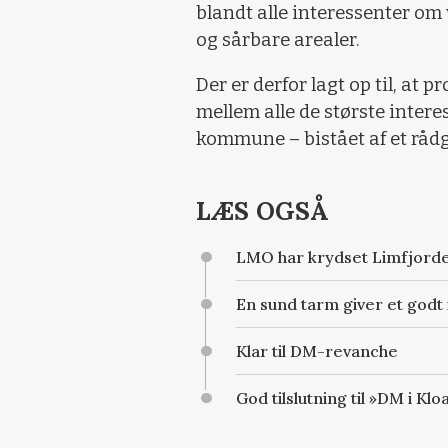
blandt alle interessenter om
og sårbare arealer.
Der er derfor lagt op til, at p
mellem alle de største inter
kommune – bistået af et råd
LÆS OGSÅ
LMO har krydset Limfjord
En sund tarm giver et god
Klar til DM-revanche
God tilslutning til »DM i Kl