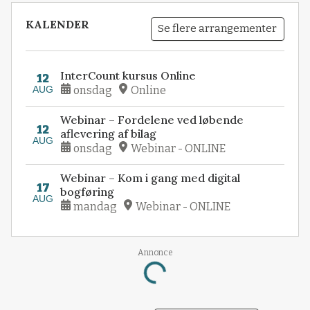
KALENDER
Se flere arrangementer
InterCount kursus Online
12
AUG
onsdag
Online
Webinar – Fordelene ved løbende
12
aflevering af bilag
AUG
onsdag
Webinar - ONLINE
Webinar – Kom i gang med digital
17
bogføring
AUG
mandag
Webinar - ONLINE
Loading...
Annonce