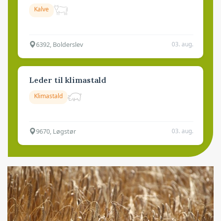
Kalve
6392, Bolderslev
03. aug.
Leder til klimastald
Klimastald
9670, Løgstør
03. aug.