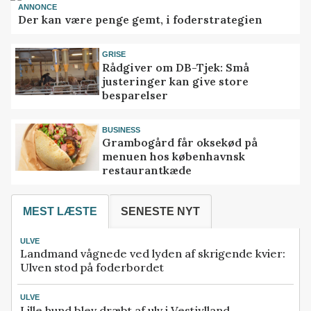
ANNONCE
Der kan være penge gemt, i foderstrategien
GRISE
Rådgiver om DB-Tjek: Små
justeringer kan give store
besparelser
BUSINESS
Grambogård får oksekød på
menuen hos københavnsk
restaurantkæde
MEST LÆSTE
SENESTE NYT
ULVE
Landmand vågnede ved lyden af skrigende kvier:
Ulven stod på foderbordet
ULVE
Lille hund blev dræbt af ulv i Vestjylland