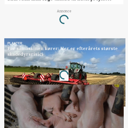
Loading...
Annonce
PLANTER
Før såmaskinen kører: Her er efterårets største
skadedyrsrisici
Loading...
Annonce