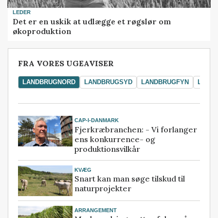
LEDER
Det er en uskik at udlægge et røgslør om
økoproduktion
FRA VORES UGEAVISER
LANDBRUGNORD
LANDBRUGSYD
LANDBRUGFYN
LAND
CAP-I-DANMARK
Fjerkræbranchen: - Vi forlanger
ens konkurrence- og
produktionsvilkår
KVÆG
Snart kan man søge tilskud til
naturprojekter
ARRANGEMENT