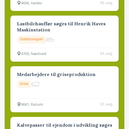
4690, Haslev
06. aug.
Lastbilchauffør søges til Henrik Haves
Maskinstation
Godstransport
4700, Næstved
03. aug.
Medarbejdere til griseproduktion
Grise
9681, Ranum
03. aug.
Kalvepasser til ejendom i udvikling søges