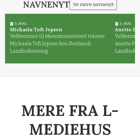
NAVNENYT
Se mere navnenyt
3. AUG.
3. AUG.
Michaela Toft Jepsen
Anette Pl
Velkommen til økonomiassistent trainee
Velkommen 
Michaela Toft Jepsen hos Østdansk
Anette Pl
Landboforening
Landbofor
MERE FRA L-
MEDIEHUS