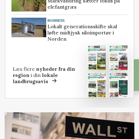
Markvandring sætter fokus på
elefantgræs
BUSINESS
Lokalt generationsskifte skal
løfte midtjysk siloimportør i
Norden
Læs flere
nyheder fra din
region
i din
lokale
landbrugsavis