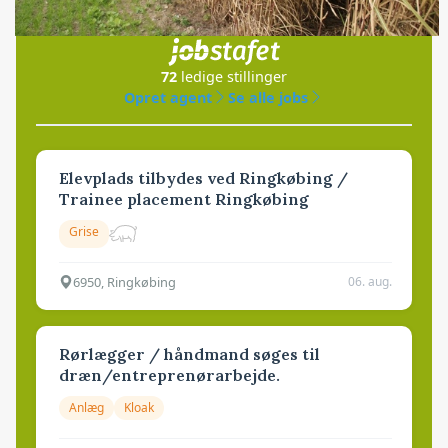
i samarbejde med
72
ledige stillinger
Opret agent
Se alle jobs
Elevplads tilbydes ved Ringkøbing /
Trainee placement Ringkøbing
Grise
6950, Ringkøbing
06. aug.
Rørlægger / håndmand søges til
dræn/entreprenørarbejde.
Anlæg
Kloak