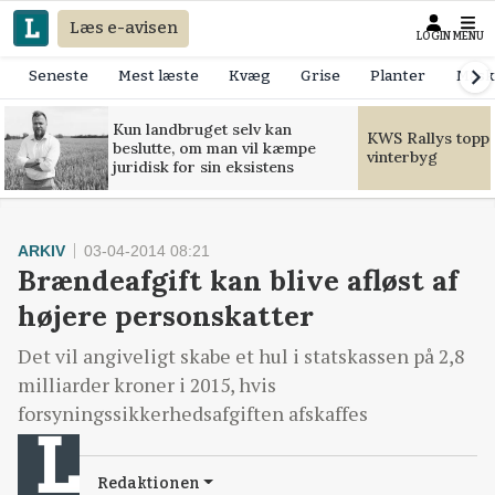
Læs e-avisen
LOGIN
MENU
Seneste
Mest læste
Kvæg
Grise
Planter
Mask
Kun landbruget selv kan
KWS Rallys toppe
beslutte, om man vil kæmpe
vinterbyg
juridisk for sin eksistens
ARKIV
03-04-2014 08:21
Brændeafgift kan blive afløst af
højere personskatter
Det vil angiveligt skabe et hul i statskassen på 2,8
milliarder kroner i 2015, hvis
forsyningssikkerhedsafgiften afskaffes
Redaktionen