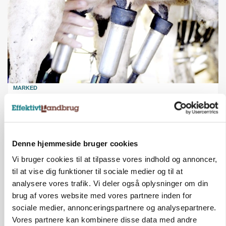
MARKED
Russisk mælkepris dykker 23 procent
Annonce
BUSINESS
Denne hjemmeside bruger cookies
Fra mark til mur: Byggeriet kan åbne nyt
Vi bruger cookies til at tilpasse vores indhold og annoncer,
marked for biokul
til at vise dig funktioner til sociale medier og til at
Loading...
Annonce
analysere vores trafik. Vi deler også oplysninger om din
brug af vores website med vores partnere inden for
sociale medier, annonceringspartnere og analysepartnere.
Vores partnere kan kombinere disse data med andre