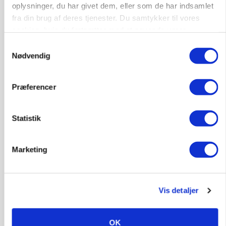
oplysninger, du har givet dem, eller som de har indsamlet
fra din brug af deres tjenester. Du samtykker til vores
cookies, hvis du fortsætter med at anvende vores
hjemmeside.
Samtykkevalg
Nødvendig
Præferencer
POLITIK
Statistik
»Nu stopper I«: Landbrugsdebattør og
protestgruppe vil demonstrere mod ny
gødskningslov
Marketing
Vis detaljer
OK