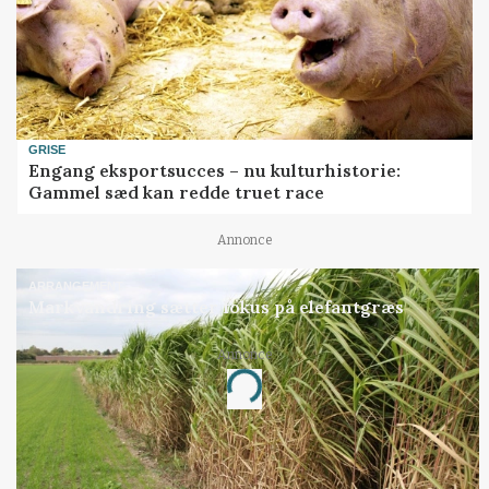
GRISE
Engang eksportsucces – nu kulturhistorie:
Gammel sæd kan redde truet race
Annonce
ARRANGEMENT
Markvandring sætter fokus på elefantgræs
Annonce
Loading...
Jobs