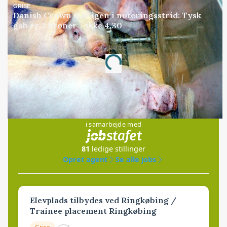
GRISE
Danish Crown slår igen i noteringsstrid: Tysk
gab er 3 kroner – ikke 4,30
Annonce
Loading...
Jobs
i samarbejde med
81
ledige stillinger
Opret agent
Se alle jobs
Elevplads tilbydes ved Ringkøbing /
Trainee placement Ringkøbing