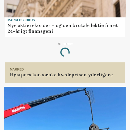
MARKEDSFOKUS
Nye aktierekorder – og den brutale lektie fra et
24-årigt finansgeni
Annonce
Loading...
MARKED
Høstpres kan sænke hvedeprisen yderligere