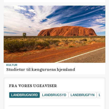
KULTUR
Studietur til kænguruens hjemland
FRA VORES UGEAVISER
LANDBRUGNORD
LANDBRUGSYD
LANDBRUGFYN
LAND