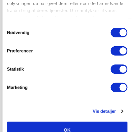
oplysninger, du har givet dem, eller som de har indsamlet
fra din brug af deres tjenester. Du samtykker til vores
GRISE
Svineproducenter kalder Danish Crowns pris en
cookies, hvis du fortsætter med at anvende vores
katastrofe
hjemmeside.
Samtykkevalg
Nødvendig
Annonce
Præferencer
Statistik
Marketing
Vis detaljer
MASKINER
Forserie til selvkørende skårlægger afprøves i år
OK