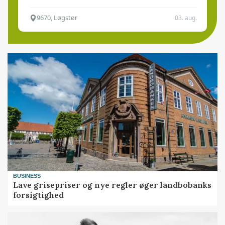
9670, Løgstør
03. aug.
BUSINESS
Lave grisepriser og nye regler øger landbobanks
forsigtighed