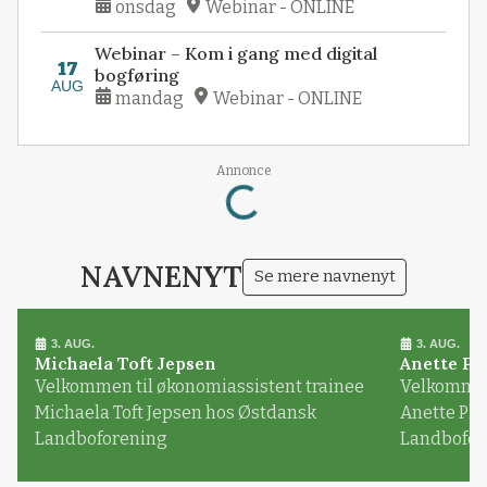
onsdag
Webinar - ONLINE
Webinar – Kom i gang med digital
17
bogføring
AUG
mandag
Webinar - ONLINE
Loading...
Annonce
NAVNENYT
Se mere navnenyt
3. AUG.
3. AUG.
Michaela Toft Jepsen
Anette Pl
Velkommen til økonomiassistent trainee
Velkommen 
Michaela Toft Jepsen hos Østdansk
Anette Pl
Landboforening
Landbofor