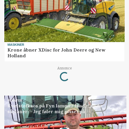
MASKINER
Krone åbner XDisc for John Deere og New
Holland
Loading...
Annonce
PLANTER
Kvælstofkaos på Fyn lammer landmænds
såplaner: - Jeg føler mig pisset på
Loading...
Annonce