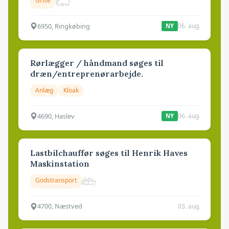
Grise
6950, Ringkøbing
06. aug.
NY
Rørlægger / håndmand søges til
dræn/entreprenørarbejde.
Anlæg
Kloak
4690, Haslev
06. aug.
NY
Lastbilchauffør søges til Henrik Haves
Maskinstation
Godstransport
4700, Næstved
03. aug.