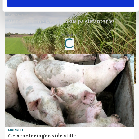
Annonce
ARRANGEMENT
Markvandring sætter fokus på elefantgræs
Loading...
Annonce
MARKED
Grisenoteringen står stille