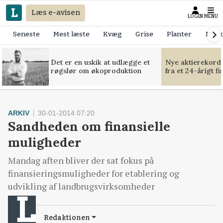
Læs e-avisen
LOGIN
MENU
Seneste
Mest læste
Kvæg
Grise
Planter
Mask
Det er en uskik at udlægge et
Nye aktierekorde
røgslør om økoproduktion
fra et 24-årigt f
ARKIV
30-01-2014 07:20
Sandheden om finansielle
muligheder
Mandag aften bliver der sat fokus på
finansieringsmuligheder for etablering og
udvikling af landbrugsvirksomheder
Redaktionen