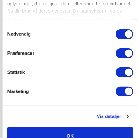
oplysninger, du har givet dem, eller som de har indsamlet
fra din brug af deres tjenester. Du samtykker til vores
cookies, hvis du fortsætter med at anvende vores
hjemmeside.
GRISE
Samtykkevalg
Svineproducenter kalder Danish Crowns pris en
Nødvendig
katastrofe
Annonce
Præferencer
Statistik
Marketing
Vis detaljer
MASKINER
OK