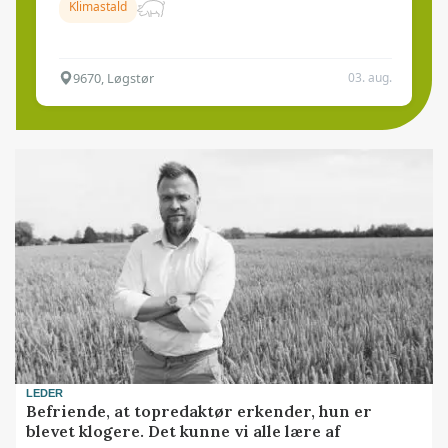
Klimastald
9670, Løgstør
03. aug.
LEDER
Befriende, at topredaktør erkender, hun er
blevet klogere. Det kunne vi alle lære af