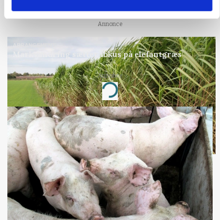
Forserie til selvkørende skårlægger afprøves i år
Annonce
ARRANGEMENT
Markvandring sætter fokus på elefantgræs
Annonce
Loading...