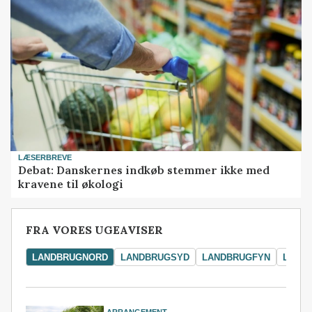
LÆSERBREVE
Debat: Danskernes indkøb stemmer ikke med
kravene til økologi
FRA VORES UGEAVISER
LANDBRUGNORD
LANDBRUGSYD
LANDBRUGFYN
LAND
ARRANGEMENT