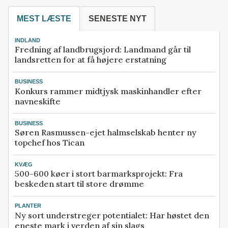
MEST LÆSTE
SENESTE NYT
INDLAND
Fredning af landbrugsjord: Landmand går til
landsretten for at få højere erstatning
BUSINESS
Konkurs rammer midtjysk maskinhandler efter
navneskifte
BUSINESS
Søren Rasmussen-ejet halmselskab henter ny
topchef hos Tican
KVÆG
500-600 køer i stort barmarksprojekt: Fra
beskeden start til store drømme
PLANTER
Ny sort understreger potentialet: Har høstet den
eneste mark i verden af sin slags