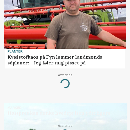
PLANTER
Kvælstofkaos på Fyn lammer landmænds
såplaner: - Jeg føler mig pisset på
Annonce
Loading...
MARKED
Høstpres kan sænke hvedeprisen yderligere
Annonce