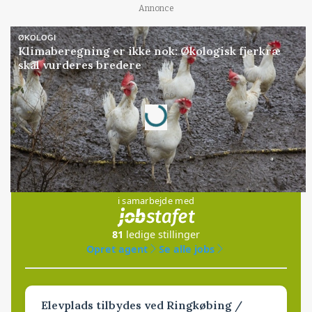
Annonce
ØKOLOGI
Klimaberegning er ikke nok: Økologisk fjerkræ
skal vurderes bredere
Annonce
Loading...
Jobs
i samarbejde med
81
ledige stillinger
Opret agent
Se alle jobs
Elevplads tilbydes ved Ringkøbing /