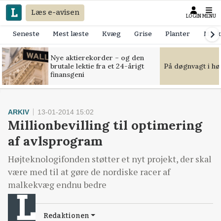
Læs e-avisen
LOGIN
MENU
Seneste
Mest læste
Kvæg
Grise
Planter
Mask
Nye aktierekorder – og den
brutale lektie fra et 24-årigt
På døgnvagt i hø
finansgeni
ARKIV
13-01-2014 15:02
Millionbevilling til optimering
af avlsprogram
Højteknologifonden støtter et nyt projekt, der skal
være med til at gøre de nordiske racer af
malkekvæg endnu bedre
Redaktionen