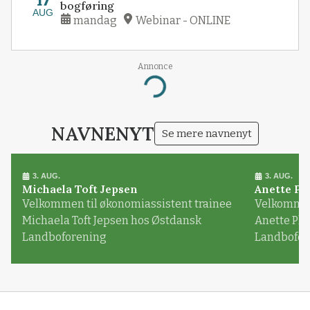
17
bogføring
AUG
mandag
Webinar - ONLINE
Annonce
Loading...
NAVNENYT
Se mere navnenyt
3. AUG.
3. AUG.
Michaela Toft Jepsen
Anette Pl
Velkommen til økonomiassistent trainee
Velkommen 
Michaela Toft Jepsen hos Østdansk
Anette Pl
Landboforening
Landbofor