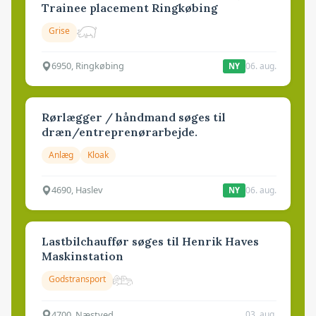
Trainee placement Ringkøbing
Grise
6950, Ringkøbing
06. aug.
NY
Rørlægger / håndmand søges til
dræn/entreprenørarbejde.
Anlæg
Kloak
4690, Haslev
06. aug.
NY
Lastbilchauffør søges til Henrik Haves
Maskinstation
Godstransport
4700, Næstved
03. aug.