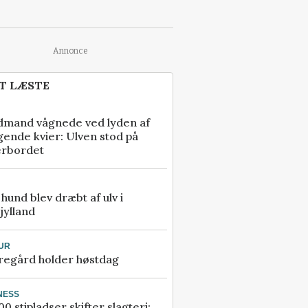
Annonce
T LÆSTE
dmand vågnede ved lyden af
gende kvier: Ulven stod på
erbordet
e hund blev dræbt af ulv i
jylland
UR
regård holder høstdag
NESS
00 stipladser skifter slagteri: