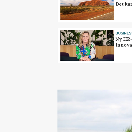
Det ka
BUSINES
Ny HR-
Innova