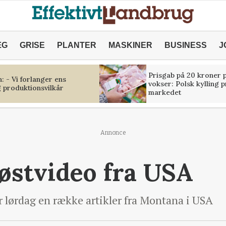
ÆG
GRISE
PLANTER
MASKINER
BUSINESS
J
Prisgab på 20 kroner p
 - Vi forlanger ens
vokser: Polsk kylling 
 produktionsvilkår
markedet
Annonce
østvideo fra USA
r lørdag en række artikler fra Montana i USA