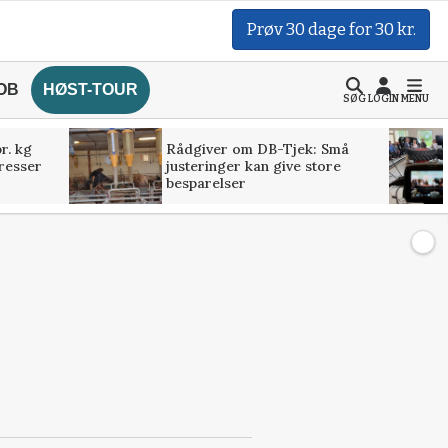
Prøv 30 dage for 30 kr.
OB
HØST-TOUR
SØG
LOGIN
MENU
r. kg
Rådgiver om DB-Tjek: Små
presser
justeringer kan give store
besparelser