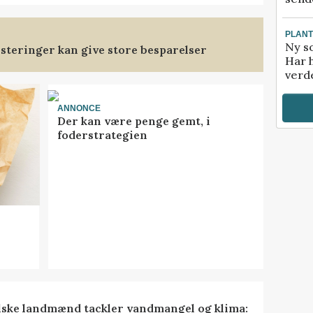
PLAN
Ny so
steringer kan give store besparelser
Har 
verde
ANNONCE
Der kan være penge gemt, i
foderstrategien
lske landmænd tackler vandmangel og klima: