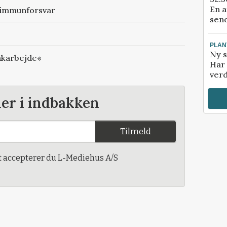
En a
t immunforsvar
send
PLAN
Ny s
oakarbejde«
Har 
verd
der i indbakken
Tilmeld
t accepterer du L-Mediehus A/S