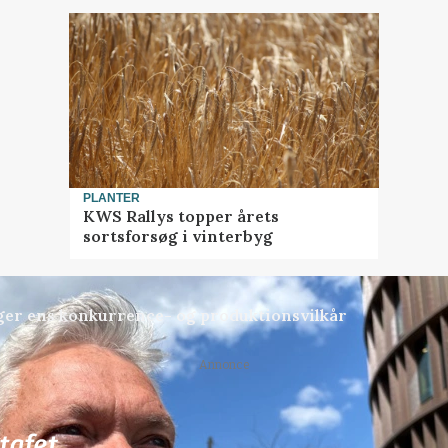
PLANTER
KWS Rallys topper årets
sortsforsøg i vinterbyg
ger ens konkurrence- og produktionsvilkår
Annonce
72
ledige stillinger