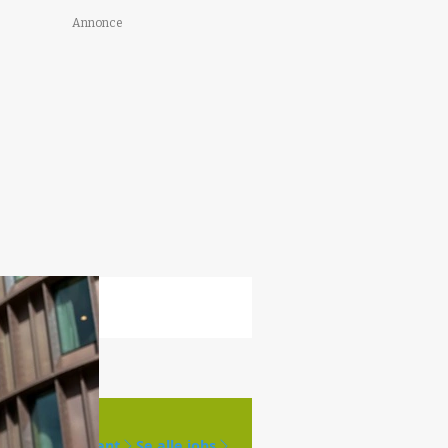
Annonce
Opret agent
Se alle jobs