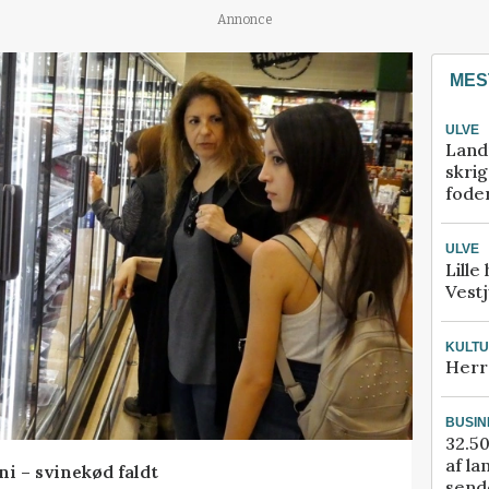
Annonce
MES
ULVE
Land
skrig
fode
ULVE
Lille
Vestj
KULT
Herr
BUSIN
32.50
af la
ni – svinekød faldt
sende