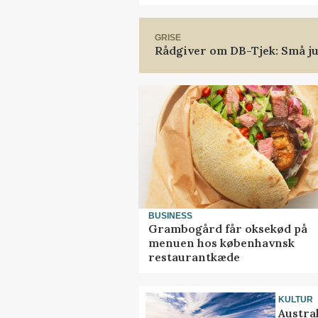
GRISE
Rådgiver om DB-Tjek: Små ju
BUSINESS
Grambogård får oksekød på
menuen hos københavnsk
restaurantkæde
KULTUR
Austra