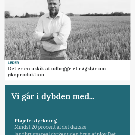
LEDER
Det er en uskik at udlægge et røgslør om
økoproduktion
Vi går i dybden med...
Pløjefri dyrkning
Mindst 20 procent af det danske
landbrugsareal dyrkes uden brug af plov. Det