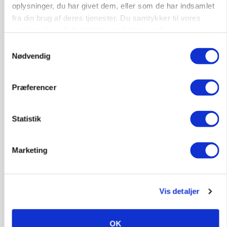
oplysninger, du har givet dem, eller som de har indsamlet
fra din brug af deres tjenester. Du samtykker til vores
cookies, hvis du fortsætter med at anvende vores
MARKED
Russisk mælkepris dykker 23 procent
hjemmeside.
Samtykkevalg
Loading...
Nødvendig
Annonce
Præferencer
Statistik
Marketing
Vis detaljer
OK