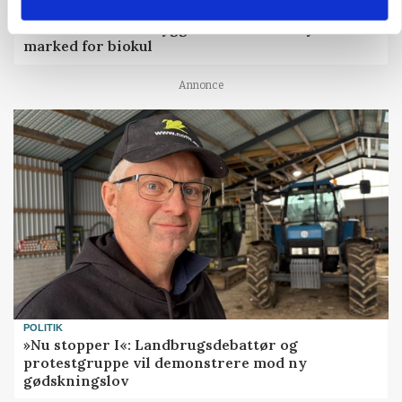
BUSINESS
Fra mark til mur: Byggeriet kan åbne nyt
marked for biokul
Annonce
POLITIK
»Nu stopper I«: Landbrugsdebattør og
protestgruppe vil demonstrere mod ny
gødskningslov