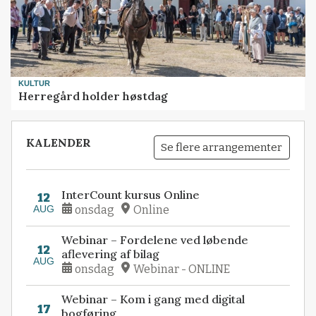
KULTUR
Herregård holder høstdag
KALENDER
Se flere arrangementer
InterCount kursus Online
12
AUG
onsdag
Online
Webinar – Fordelene ved løbende
12
aflevering af bilag
AUG
onsdag
Webinar - ONLINE
Webinar – Kom i gang med digital
17
bogføring