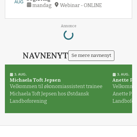
AUG
mandag
Webinar - ONLINE
Loading...
Annonce
NAVNENYT
Se mere navnenyt
3. AUG.
3. AUG.
Michaela Toft Jepsen
Anette Pl
Velkommen til økonomiassistent trainee
Velkommen 
Michaela Toft Jepsen hos Østdansk
Anette Pl
Landboforening
Landbofor