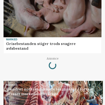
MARKED
Grisebestanden stiger trods svagere
avlsbestand
Loading...
Annonce
MARKED
Uændret notering: Spæde lyspunkter i fortsat
presset marked for oksekød
Annonce