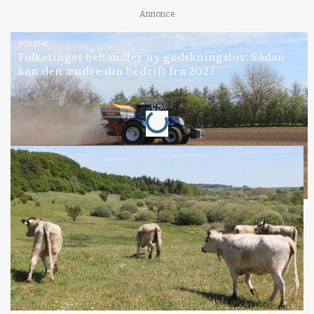
Annonce
POLITIK
Folketinget behandler ny gødskningslov: Sådan
kan den ændre din bedrift fra 2027
Loading...
Annonce