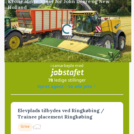
Krone åbner XDisc for John Deere og New
Holland
Annonce
Loading...
Jobs
i samarbejde med
78
ledige stillinger
Opret agent
Se alle jobs
Elevplads tilbydes ved Ringkøbing /
Trainee placement Ringkøbing
Grise