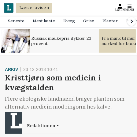
Læs e-avisen
LOGIN
MENU
Seneste
Mest læste
Kvæg
Grise
Planter
Mask
Russisk mælkepris dykker 23
Fra mark til mur
procent
marked for bioku
ARKIV
23-12-2013 10:41
Kristtjørn som medicin i
kvægstalden
Flere økologiske landmænd bruger planten som
alternativ medicin mod ringorm hos kalve.
Redaktionen