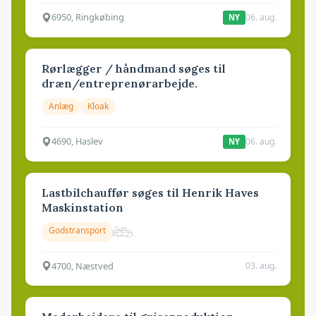
6950, Ringkøbing
06. aug.
NY
Rørlægger / håndmand søges til
dræn/entreprenørarbejde.
Anlæg
Kloak
4690, Haslev
06. aug.
NY
Lastbilchauffør søges til Henrik Haves
Maskinstation
Godstransport
4700, Næstved
03. aug.