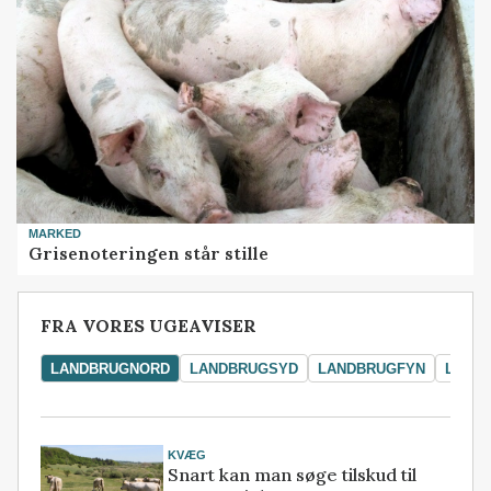
MARKED
Grisenoteringen står stille
FRA VORES UGEAVISER
LANDBRUGNORD
LANDBRUGSYD
LANDBRUGFYN
LAND
KVÆG
Snart kan man søge tilskud til