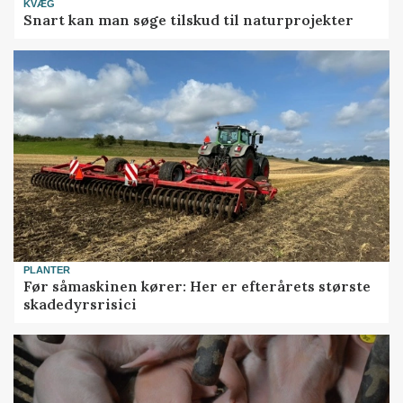
KVÆG
Snart kan man søge tilskud til naturprojekter
PLANTER
Før såmaskinen kører: Her er efterårets største
skadedyrsrisici