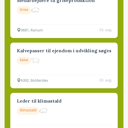
Medarbejdere til griseproduktion
Grise
9681, Ranum
03. aug.
Kalvepasser til ejendom i udvikling søges
Kalve
6392, Bolderslev
03. aug.
Leder til klimastald
Klimastald