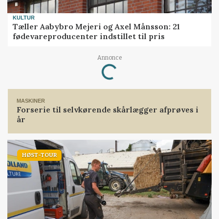
KULTUR
Tæller Aabybro Mejeri og Axel Månsson: 21
fødevareproducenter indstillet til pris
Annonce
Loading...
MASKINER
Forserie til selvkørende skårlægger afprøves i
år
HØST-TOUR