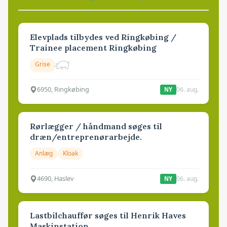
Elevplads tilbydes ved Ringkøbing /
Trainee placement Ringkøbing
Grise
6950, Ringkøbing
06. aug.
NY
Rørlægger / håndmand søges til
dræn/entreprenørarbejde.
Anlæg
Kloak
4690, Haslev
06. aug.
NY
Lastbilchauffør søges til Henrik Haves
Maskinstation