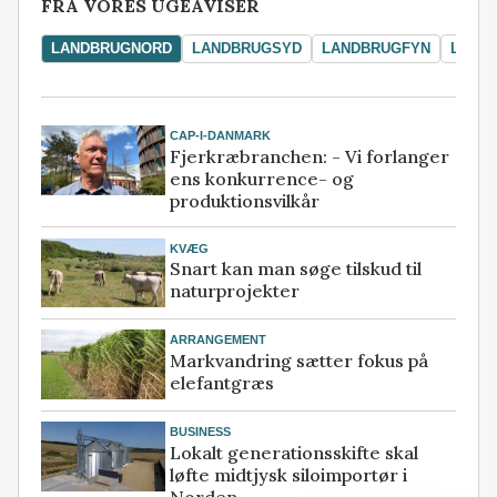
FRA VORES UGEAVISER
LANDBRUGNORD
LANDBRUGSYD
LANDBRUGFYN
LAND
CAP-I-DANMARK
Fjerkræbranchen: - Vi forlanger
ens konkurrence- og
produktionsvilkår
KVÆG
Snart kan man søge tilskud til
naturprojekter
ARRANGEMENT
Markvandring sætter fokus på
elefantgræs
BUSINESS
Lokalt generationsskifte skal
løfte midtjysk siloimportør i
Norden