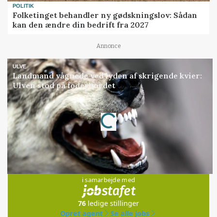
POLITIK
Folketinget behandler ny gødskningslov: Sådan
kan den ændre din bedrift fra 2027
Annonce
ULVE
Landmand vågnede ved lyden af skrigende kvier:
Ulven stod på foderbordet
Annonce
Loading...
Jobs
i samarbejde med
76
ledige stillinger
Opret agent
Se alle jobs