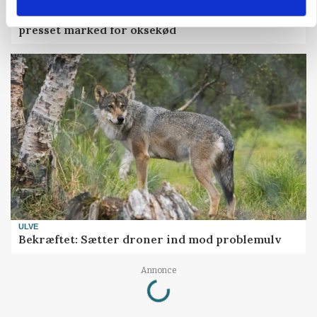
MARKED
Uændret notering: Spæde lyspunkter i fortsat
presset marked for oksekød
ULVE
Bekræftet: Sætter droner ind mod problemulv
Loading...
Annonce