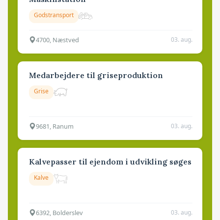
Godstransport
4700, Næstved
03. aug.
Medarbejdere til griseproduktion
Grise
9681, Ranum
03. aug.
Kalvepasser til ejendom i udvikling søges
Kalve
6392, Bolderslev
03. aug.