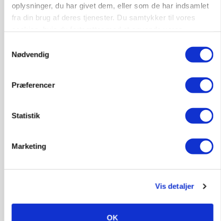
oplysninger, du har givet dem, eller som de har indsamlet
fra din brug af deres tjenester. Du samtykker til vores
cookies, hvis du fortsætter med at anvende vores
hjemmeside.
Samtykkevalg
Nødvendig
MARKED
Grisebestanden stiger trods svagere
Præferencer
avlsbestand
Statistik
Marketing
Vis detaljer
OK