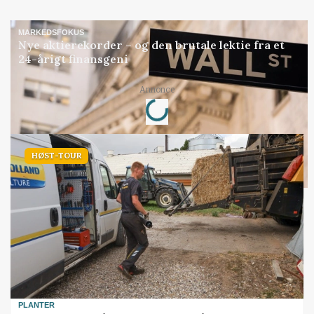
MARKEDSFOKUS
Nye aktierekorder – og den brutale lektie fra et
24-årigt finansgeni
Loading...
Annonce
HØST-TOUR
PLANTER