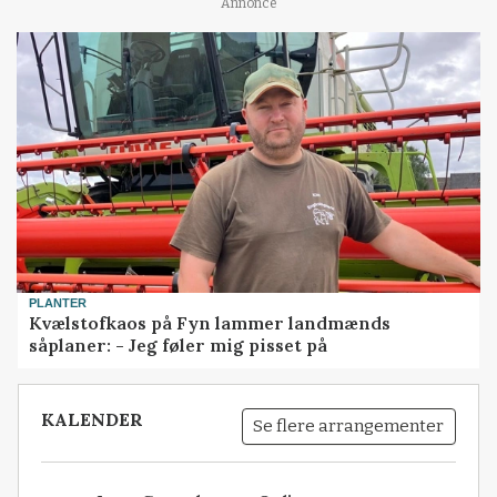
Annonce
PLANTER
Kvælstofkaos på Fyn lammer landmænds
såplaner: - Jeg føler mig pisset på
KALENDER
Se flere arrangementer