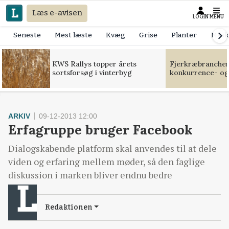
Læs e-avisen
LOGIN
MENU
Seneste
Mest læste
Kvæg
Grise
Planter
Mask
KWS Rallys topper årets
Fjerkræbranchen:
sortsforsøg i vinterbyg
konkurrence- og
ARKIV
09-12-2013 12:00
Erfagruppe bruger Facebook
Dialogskabende platform skal anvendes til at dele
viden og erfaring mellem møder, så den faglige
diskussion i marken bliver endnu bedre
Redaktionen