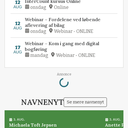
InterCount kursus Online
12
AUG
onsdag
Online
Webinar – Fordelene ved løbende
12
aflevering af bilag
AUG
onsdag
Webinar - ONLINE
Webinar – Kom i gang med digital
17
bogføring
AUG
mandag
Webinar - ONLINE
Loading...
Annonce
NAVNENYT
Se mere navnenyt
3. AUG.
3. AUG.
Michaela Toft Jepsen
Anette Pl