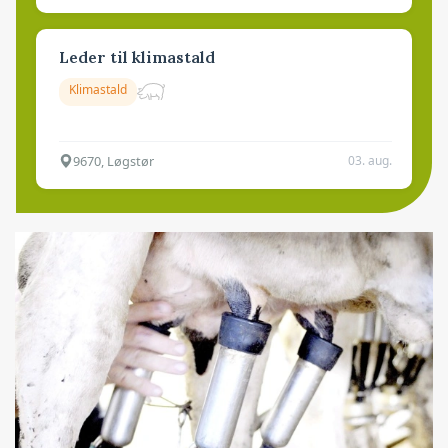
Leder til klimastald
Klimastald
9670, Løgstør
03. aug.