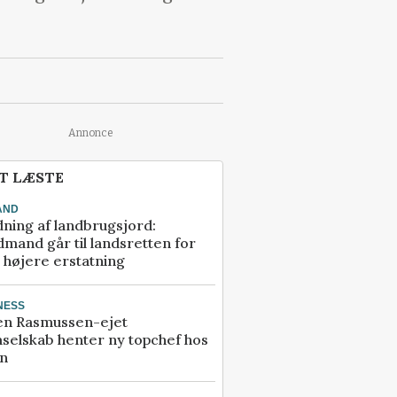
Annonce
T LÆSTE
AND
ning af landbrugsjord:
mand går til landsretten for
å højere erstatning
NESS
en Rasmussen-ejet
selskab henter ny topchef hos
an