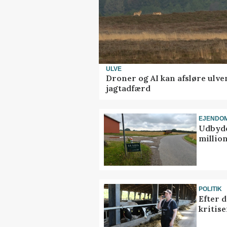
ULVE
Droner og AI kan afsløre ulve
jagtadfærd
EJENDO
Udbyde
million
POLITIK
Efter 
kritis