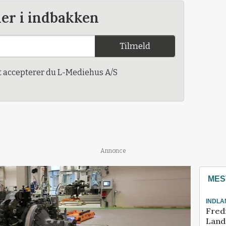
der i indbakken
Tilmeld
t accepterer du L-Mediehus A/S
Annonce
MES
INDLA
Fred
Landm