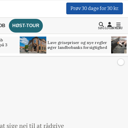
Prøv 30 dage for 30 kr.
OB
HØST-TOUR
SØG
LOGIN
MENU
åb
Lave grisepriser og nye regler
på 3
øger landbobanks forsigtighed
sige nej til at rådgive