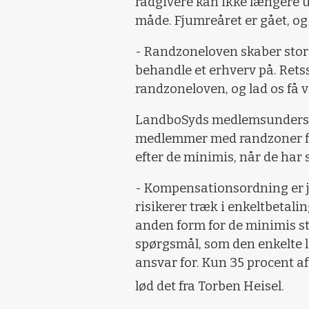
rådgivere kan ikke længere 
måde. Fjumreåret er gået, og 
- Randzoneloven skaber stor 
behandle et erhverv på. Rets
randzoneloven, og lad os få v
LandboSyds medlemsundersø
medlemmer med randzoner føle
efter de minimis, når de ha
- Kompensationsordning er jo
risikerer træk i enkeltbetal
anden form for de minimis stø
spørgsmål, som den enkelte l
ansvar for. Kun 35 procent af
lød det fra Torben Heisel.