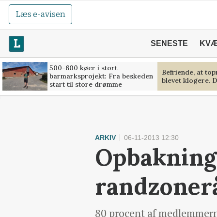
Læs e-avisen
SENESTE
KV
500-600 køer i stort
Befriende, at to
barmarksprojekt: Fra beskeden
blevet klogere. D
start til store drømme
ARKIV
06-11-2013 12:30
Opbakning 
randzoner
80 procent af medlemmerne