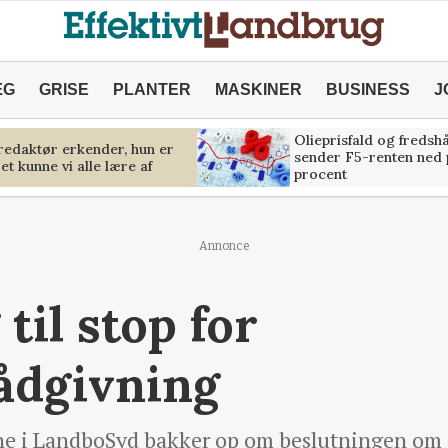
ÆG
GRISE
PLANTER
MASKINER
BUSINESS
J
Olieprisfald og fredsh
predaktør erkender, hun er
sender F5-renten ned 
et kunne vi alle lære af
procent
Annonce
til stop for
ådgivning
 i LandboSyd bakker op om beslutningen om at 