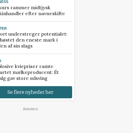
NESS
kurs rammer midtjysk
inhandler efter navneskifte
TER
ort understreger potentialet:
høstet den eneste mark i
en af sin slags
G
losive kviepriser ramte
artet mælkeproducent: Ét
alg gav store udsving
Se flere nyheder her
Annonce