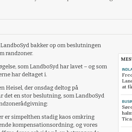
f LandboSyd bakker op om beslutningen
 om randzoner.
MES
gelse, som LandboSyd har lavet – og som
INDL
ne har deltaget i.
Fred
Land
at f
n Heisel, der onsdag deltog på
ar det en stor beslutning, som LandboSyd
BUSI
 randzonerådgivning:
Sør
halm
. Der er simpelthen stadig kaos omkring
Tic
rende kompensationsordning, og vores