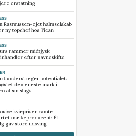
jere erstatning
ESS
n Rasmussen-ejet halmselskab
r ny topchef hos Tican
ESS
urs rammer midtjysk
inhandler efter navneskifte
TER
rt understreger potentialet:
høstet den eneste mark i
n af sin slags
osive kviepriser ramte
artet mælkeproducent: Ét
lg gav store udsving