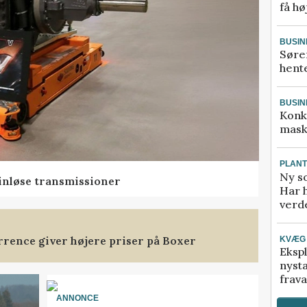
få hø
BUSIN
Søre
hente
BUSIN
Konk
mask
PLAN
Ny so
rinløse transmissioner
Har 
verde
rence giver højere priser på Boxer
KVÆG
Ekspl
nyst
frava
ANNONCE