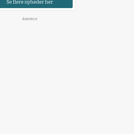
Se flere nyheder her
Annonce