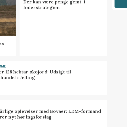
Der kan være penge gemt, i
foderstrategien
ns
MME
r 128 hektar økojord: Udsigt til
handel i Jelling
dårlige oplevelser med Bovaer: LDM-formand
erer nyt høringsforslag