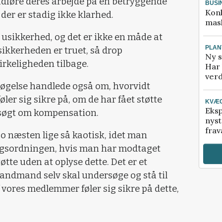
udføre deres arbejde på en betryggende
BUSI
Kon
der er stadig ikke klarhed.
mask
usikkerhed, og det er ikke en måde at
PLAN
sikkerheden er truet, så drop
Ny s
irkeligheden tilbage.
Har 
verd
gelse handlede også om, hvorvidt
r sig sikre på, om de har fået støtte
KVÆ
Eksp
r søgt om kompensation.
nyst
frav
 næsten lige så kaotisk, idet man
ingsordningen, hvis man har modtaget
tte uden at oplyse dette. Det er et
andmand selv skal undersøge og stå til
 vores medlemmer føler sig sikre på dette,