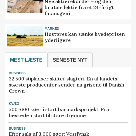
Nye aktierekorder – og den
brutale lektie fra et 24-årigt
finansgeni
MARKED
Høstpres kan sænke hvedeprisen
yderligere
MEST LÆSTE
SENESTE NYT
BUSINESS
32.500 stipladser skifter slagteri: En af landets
største producenter sender nu grisene til Danish
Crown
KVÆG
500-600 køer i stort barmarksprojekt: Fra
beskeden start til store drømme
BUSINESS
Efter salg af 3.000 søer: Vestfynsk