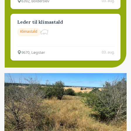
6392, Bolderslev
03. aug.
Leder til klimastald
Klimastald
9670, Løgstør
03. aug.