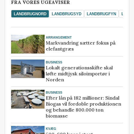
FRA VORES UGEAVISER
LANDBRUGNORD
LANDBRUGSYD
LANDBRUGFYN
LAND
ARRANGEMENT
Markvandring sætter fokus på
elefantgræs
BUSINESS
Lokalt generationsskifte skal
løfte midtjysk siloimportør i
Norden
BUSINESS
Efter lån på 182 millioner: Sindal
Biogas vil fordoble produktionen
og behandle 800.000 ton
biomasse
KVÆG