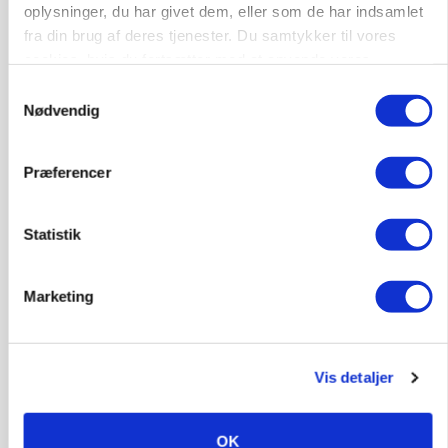
Opret agent
Se alle jobs
oplysninger, du har givet dem, eller som de har indsamlet
fra din brug af deres tjenester. Du samtykker til vores
cookies, hvis du fortsætter med at anvende vores
hjemmeside.
Elevplads tilbydes ved Ringkøbing /
Samtykkevalg
Nødvendig
Trainee placement Ringkøbing
Grise
Præferencer
6950, Ringkøbing
06. aug.
NY
Statistik
Rørlægger / håndmand søges til
dræn/entreprenørarbejde.
Marketing
Anlæg
Kloak
4690, Haslev
06. aug.
NY
Vis detaljer
OK
Lastbilchauffør søges til Henrik Haves