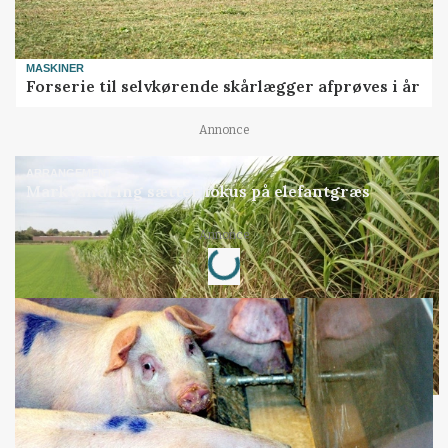
MASKINER
Forserie til selvkørende skårlægger afprøves i år
Annonce
ARRANGEMENT
Markvandring sætter fokus på elefantgræs
Annonce
Loading...