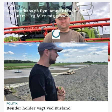
PLANTER
Kvælstofkaos på Fyn lammer landmænds
såplaner: - Jeg føler mig pisset på
Annonce
Loading...
POLITIK
Bønder holder vagt ved Rusland