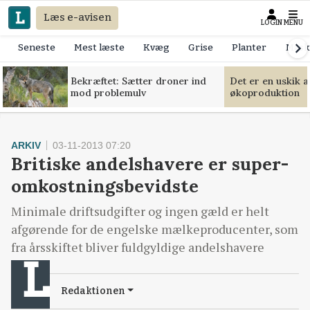
Læs e-avisen
LOGIN
MENU
Seneste
Mest læste
Kvæg
Grise
Planter
Mask
Bekræftet: Sætter droner ind
Det er en uskik 
mod problemulv
økoproduktion
ARKIV
03-11-2013 07:20
Britiske andelshavere er super-
omkostningsbevidste
Minimale driftsudgifter og ingen gæld er helt
afgørende for de engelske mælkeproducenter, som
fra årsskiftet bliver fuldgyldige andelshavere
Redaktionen