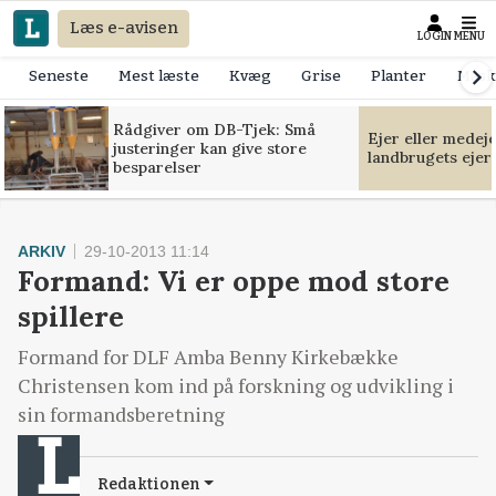
Læs e-avisen
LOGIN
MENU
Seneste
Mest læste
Kvæg
Grise
Planter
Mask
Rådgiver om DB-Tjek: Små
Ejer eller medej
justeringer kan give store
landbrugets ejer
besparelser
ARKIV
29-10-2013 11:14
Formand: Vi er oppe mod store
spillere
Formand for DLF Amba Benny Kirkebække
Christensen kom ind på forskning og udvikling i
sin formandsberetning
Redaktionen