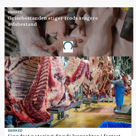
MARKED
Grisebestanden stiger trods svagere
avlsbestand
Loading...
Annonce
MARKED