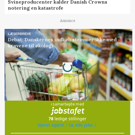
Svineproducenter kalder Danish Crowns
notering en katastrofe
Annonce
LÆSERBREVE
Debat: Danskernes indkøb stemmer ikke med
kravene til økologi
Annonce
Loading...
Jobs
i samarbejde med
78
ledige stillinger
Opret agent
Se alle jobs