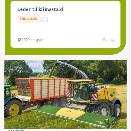
Leder til klimastald
Klimastald
9670, Løgstør
03. aug.