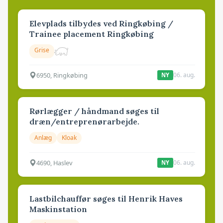
Elevplads tilbydes ved Ringkøbing /
Trainee placement Ringkøbing
Grise
6950, Ringkøbing
06. aug.
NY
Rørlægger / håndmand søges til
dræn/entreprenørarbejde.
Anlæg
Kloak
4690, Haslev
06. aug.
NY
Lastbilchauffør søges til Henrik Haves
Maskinstation