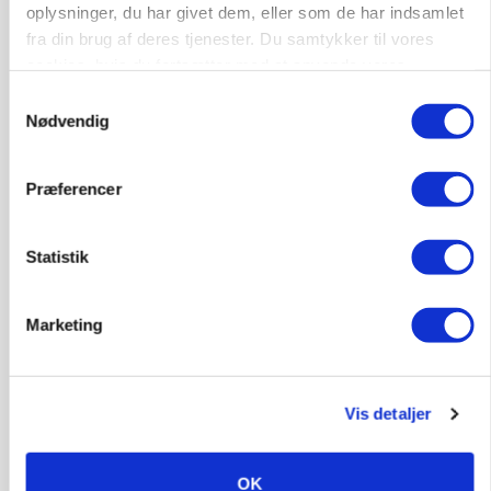
oplysninger, du har givet dem, eller som de har indsamlet
fra din brug af deres tjenester. Du samtykker til vores
BUSINESS
cookies, hvis du fortsætter med at anvende vores
Fra mark til mur: Byggeriet kan åbne nyt
marked for biokul
hjemmeside.
Samtykkevalg
Nødvendig
Annonce
POLITIK
Præferencer
»Nu stopper I«: Landbrugsdebattør og
protestgruppe vil demonstrere mod ny
gødskningslov
Statistik
Loading...
Annonce
Marketing
Vis detaljer
OK