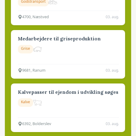
Godstransport
4700, Næstved
03. aug.
Medarbejdere til griseproduktion
Grise
9681, Ranum
03. aug.
Kalvepasser til ejendom i udvikling søges
Kalve
6392, Bolderslev
03. aug.