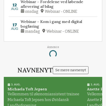
Webinar – Fordelene ved løbende
12
aflevering af bilag
AUG
onsdag
Webinar - ONLINE
Webinar – Kom i gang med digital
17
bogføring
AUG
mandag
Webinar - ONLINE
Loading...
Annonce
NAVNENYT
Se mere navnenyt
3. AUG.
3. AUG.
Michaela Toft Jepsen
Anette Pl
Velkommen til økonomiassistent trainee
Velkommen 
Michaela Toft Jepsen hos Østdansk
Anette Pl
Landboforening
Landbofor