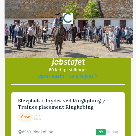
Loading...
Annonce
Jobs
i samarbejde med
80
ledige stillinger
Opret agent
Se alle jobs
Elevplads tilbydes ved Ringkøbing /
Trainee placement Ringkøbing
Grise
6950, Ringkøbing
06. aug.
NY