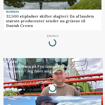
BUSINESS
32.500 stipladser skifter slagteri: En af landets
største producenter sender nu grisene til
Danish Crown
Annonce
Loading...
PLANTER
Kvælstofkaos på Fyn lammer landmænds
såplaner: - Jeg føler mig pisset på
Annonce
Loading...