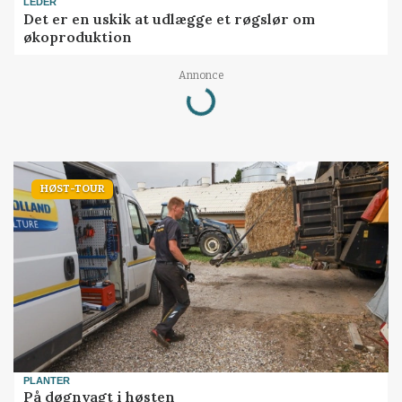
LEDER
Det er en uskik at udlægge et røgslør om
økoproduktion
Annonce
Loading...
HØST-TOUR
PLANTER
På døgnvagt i høsten