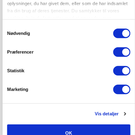
oplysninger, du har givet dem, eller som de har indsamlet
Annonce
fra din brug af deres tjenester. Du samtykker til vores
Loading...
cookies, hvis du fortsætter med at anvende vores
hjemmeside.
Samtykkevalg
Nødvendig
Præferencer
Statistik
Marketing
GRISE
Danish Crown slår igen i noteringsstrid: Tysk
gab er 3 kroner – ikke 4,30
Vis detaljer
OK