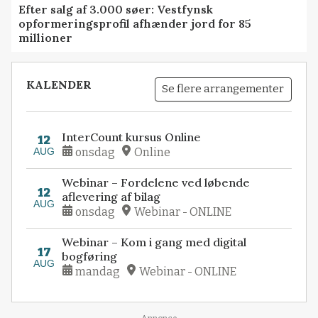
Efter salg af 3.000 søer: Vestfynsk
opformeringsprofil afhænder jord for 85
millioner
KALENDER
Se flere arrangementer
InterCount kursus Online
12
AUG
onsdag
Online
Webinar – Fordelene ved løbende
12
aflevering af bilag
AUG
onsdag
Webinar - ONLINE
Webinar – Kom i gang med digital
17
bogføring
AUG
mandag
Webinar - ONLINE