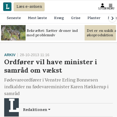
Læs e-avisen
LOGIN
MENU
Seneste
Mest læste
Kvæg
Grise
Planter
Mask
Bekræftet: Sætter droner ind
Det er en uskik 
mod problemulv
økoproduktion
ARKIV
28-10-2013 11:16
Ordfører vil have minister i
samråd om vækst
Fødevareordfører i Venstre Erling Bonnesen
indkalder nu fødevareminister Karen Hækkerup i
samråd
Redaktionen