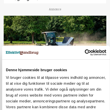
Annonce
Denne hjemmeside bruger cookies
MASKINER
Vi bruger cookies til at tilpasse vores indhold og annoncer,
Forserie til selvkørende skårlægger afprøves i år
til at vise dig funktioner til sociale medier og til at
analysere vores trafik. Vi deler også oplysninger om din
Annonce
brug af vores website med vores partnere inden for
sociale medier, annonceringspartnere og analysepartnere.
ARRANGEMENT
Markvandring sætter fokus på elefantgræs
Vores partnere kan kombinere disse data med andre