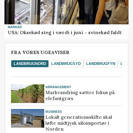
MARKED
USA: Oksekød steg i værdi i juni – svinekød faldt
FRA VORES UGEAVISER
LANDBRUGNORD
LANDBRUGSYD
LANDBRUGFYN
LAND
ARRANGEMENT
Markvandring sætter fokus på
elefantgræs
BUSINESS
Lokalt generationsskifte skal
løfte midtjysk siloimportør i
Norden