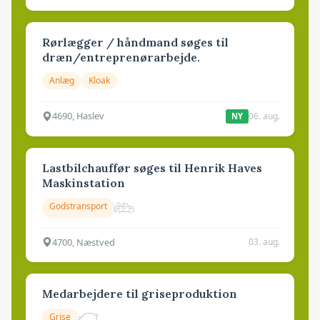
Rørlægger / håndmand søges til
dræn/entreprenørarbejde.
Anlæg
Kloak
4690, Haslev
06. aug.
NY
Lastbilchauffør søges til Henrik Haves
Maskinstation
Godstransport
4700, Næstved
03. aug.
Medarbejdere til griseproduktion
Grise