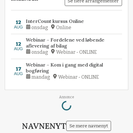
Se flere arrangementer
InterCount kursus Online
12
AUG
onsdag
Online
Webinar – Fordelene ved løbende
12
aflevering af bilag
AUG
onsdag
Webinar - ONLINE
Webinar – Kom i gang med digital
17
bogføring
AUG
mandag
Webinar - ONLINE
Loading...
Annonce
NAVNENYT
Se mere navnenyt