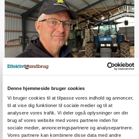
POLITIK
»Nu stopper I«: Landbrugsdebattør og
protestgruppe vil demonstrere mod ny
Denne hjemmeside bruger cookies
gødskningslov
Vi bruger cookies til at tilpasse vores indhold og annoncer,
Annonce
til at vise dig funktioner til sociale medier og til at
analysere vores trafik. Vi deler også oplysninger om din
brug af vores website med vores partnere inden for
sociale medier, annonceringspartnere og analysepartnere.
Vores partnere kan kombinere disse data med andre