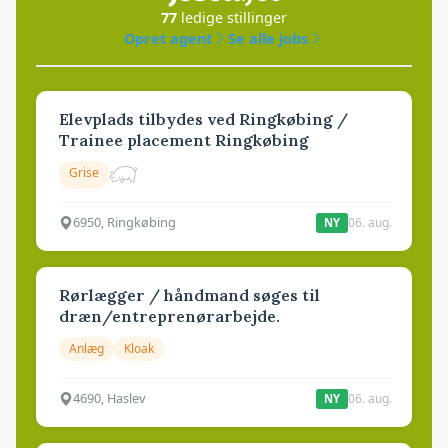
77
ledige stillinger
Opret agent
Se alle jobs
Elevplads tilbydes ved Ringkøbing /
Trainee placement Ringkøbing
Grise
6950, Ringkøbing
06. aug.
NY
Rørlægger / håndmand søges til
dræn/entreprenørarbejde.
Anlæg
Kloak
4690, Haslev
06. aug.
NY