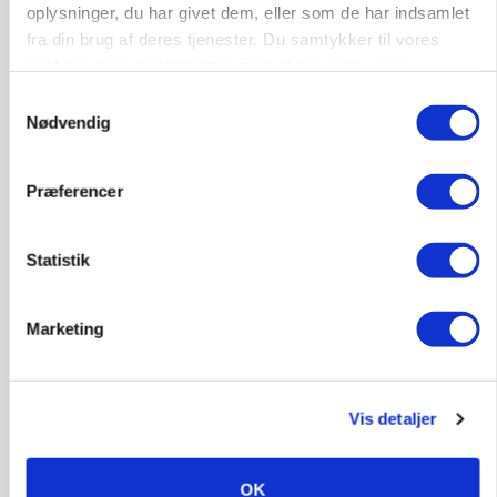
oplysninger, du har givet dem, eller som de har indsamlet
fra din brug af deres tjenester. Du samtykker til vores
cookies, hvis du fortsætter med at anvende vores
hjemmeside.
Samtykkevalg
Nødvendig
KVÆG
Præferencer
Snart kan man søge tilskud til naturprojekter
Annonce
Statistik
PLANTER
Før såmaskinen kører: Her er efterårets største
Marketing
skadedyrsrisici
Loading...
Annonce
Vis detaljer
OK