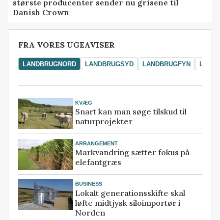
største producenter sender nu grisene til
Danish Crown
FRA VORES UGEAVISER
LANDBRUGNORD
LANDBRUGSYD
LANDBRUGFYN
LAND
KVÆG
Snart kan man søge tilskud til
naturprojekter
ARRANGEMENT
Markvandring sætter fokus på
elefantgræs
BUSINESS
Lokalt generationsskifte skal
løfte midtjysk siloimportør i
Norden