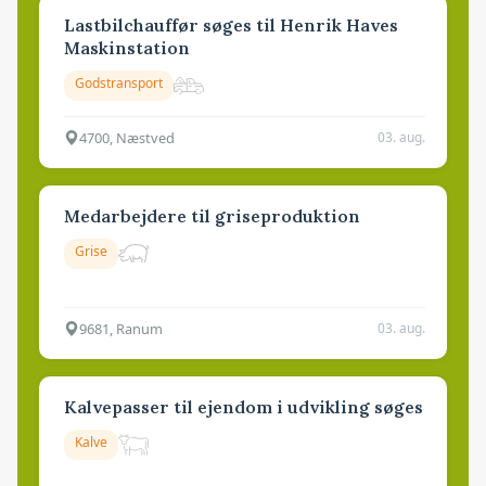
Lastbilchauffør søges til Henrik Haves
Maskinstation
Godstransport
4700, Næstved
03. aug.
Medarbejdere til griseproduktion
Grise
9681, Ranum
03. aug.
Kalvepasser til ejendom i udvikling søges
Kalve