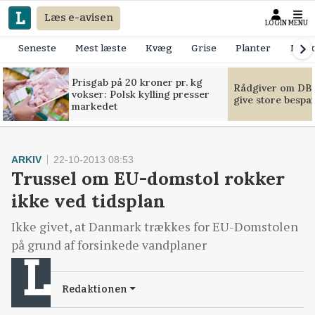
Læs e-avisen
LOGIN
MENU
Seneste
Mest læste
Kvæg
Grise
Planter
Mask
Prisgab på 20 kroner pr. kg
Rådgiver om DB-
vokser: Polsk kylling presser
give store bespa
markedet
ARKIV
22-10-2013 08:53
Trussel om EU-domstol rokker
ikke ved tidsplan
Ikke givet, at Danmark trækkes for EU-Domstolen
på grund af forsinkede vandplaner
Redaktionen