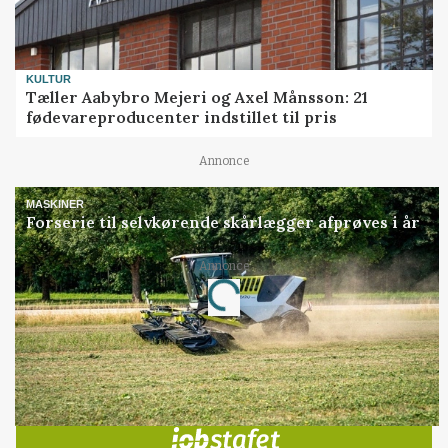
KULTUR
Tæller Aabybro Mejeri og Axel Månsson: 21
fødevareproducenter indstillet til pris
Annonce
MASKINER
Forserie til selvkørende skårlægger afprøves i år
Annonce
Loading...
Jobs
i samarbejde med