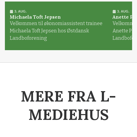
3. AUG.
3. AUG.
Michaela Toft Jepsen
Anette Pl
Velkommen til økonomiassistent trainee
Velkommen 
Michaela Toft Jepsen hos Østdansk
Anette Pl
Landboforening
Landbofor
MERE FRA L-
MEDIEHUS