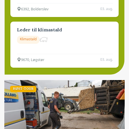
6392, Bolderslev
03. aug.
Leder til klimastald
Klimastald
9670, Løgstør
03. aug.
HØST-TOUR