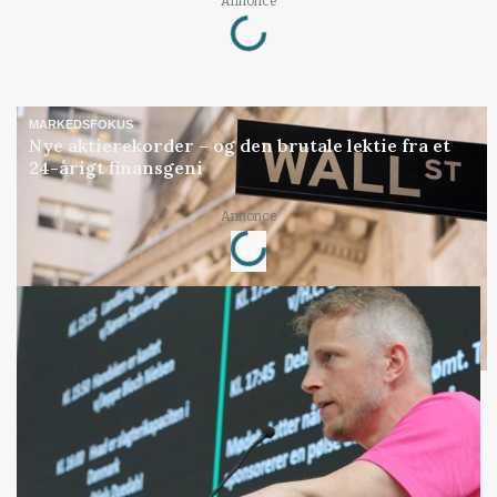
Loading...
Annonce
MARKEDSFOKUS
Nye aktierekorder – og den brutale lektie fra et
24-årigt finansgeni
Loading...
Annonce