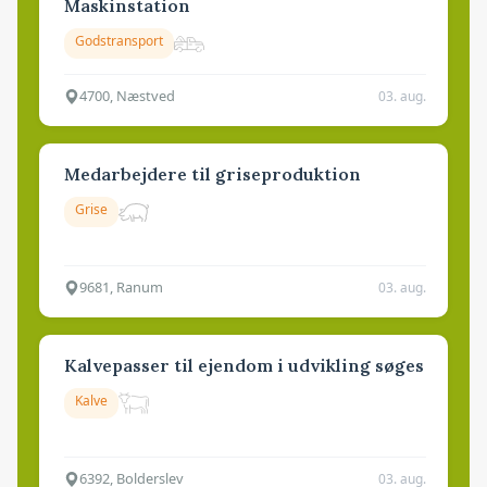
Maskinstation
Godstransport
4700, Næstved
03. aug.
Medarbejdere til griseproduktion
Grise
9681, Ranum
03. aug.
Kalvepasser til ejendom i udvikling søges
Kalve
6392, Bolderslev
03. aug.