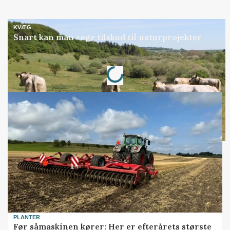
KVÆG
Snart kan man søge tilskud til naturprojekter
Loading...
Annonce
PLANTER
Før såmaskinen kører: Her er efterårets største