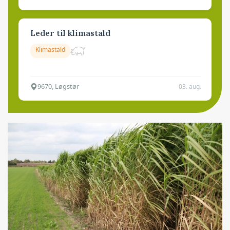
Leder til klimastald
Klimastald
9670, Løgstør
03. aug.