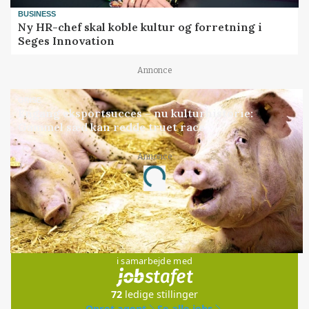
BUSINESS
Ny HR-chef skal koble kultur og forretning i
Seges Innovation
Annonce
GRISE
Engang eksportsucces – nu kulturhistorie:
Gammel sæd kan redde truet race
Annonce
Loading...
Jobs
i samarbejde med
72
ledige stillinger
Opret agent
Se alle jobs