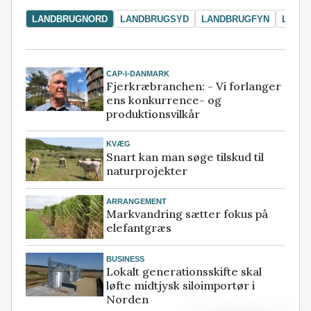
LANDBRUGNORD
LANDBRUGSYD
LANDBRUGFYN
LAND
CAP-I-DANMARK
Fjerkræbranchen: - Vi forlanger
ens konkurrence- og
produktionsvilkår
KVÆG
Snart kan man søge tilskud til
naturprojekter
ARRANGEMENT
Markvandring sætter fokus på
elefantgræs
BUSINESS
Lokalt generationsskifte skal
løfte midtjysk siloimportør i
Norden