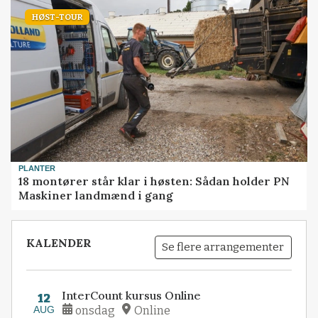
HØST-TOUR
PLANTER
18 montører står klar i høsten: Sådan holder PN
Maskiner landmænd i gang
KALENDER
Se flere arrangementer
InterCount kursus Online
12
AUG
onsdag
Online