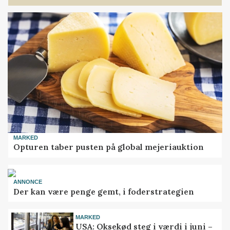
MARKED
Opturen taber pusten på global mejeriauktion
ANNONCE
Der kan være penge gemt, i foderstrategien
MARKED
USA: Oksekød steg i værdi i juni –