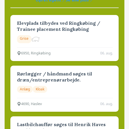
Elevplads tilbydes ved Ringkøbing /
Trainee placement Ringkøbing
Grise
6950, Ringkøbing
06. aug.
Rørlægger / håndmand søges til
dræn/entreprenørarbejde.
Anlæg
Kloak
4690, Haslev
06. aug.
Lastbilchauffør søges til Henrik Haves