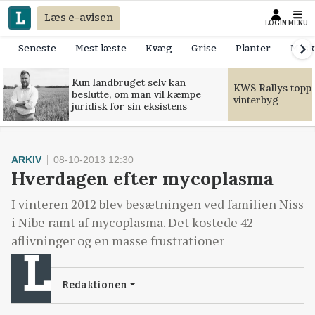
Læs e-avisen
LOGIN
MENU
Seneste
Mest læste
Kvæg
Grise
Planter
Mask
Kun landbruget selv kan
KWS Rallys toppe
beslutte, om man vil kæmpe
vinterbyg
juridisk for sin eksistens
ARKIV
08-10-2013 12:30
Hverdagen efter mycoplasma
I vinteren 2012 blev besætningen ved familien Niss
i Nibe ramt af mycoplasma. Det kostede 42
aflivninger og en masse frustrationer
Redaktionen