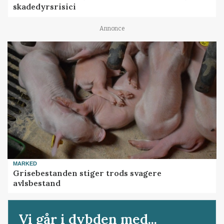
skadedyrsrisici
Annonce
MARKED
Grisebestanden stiger trods svagere
avlsbestand
Vi går i dybden med...