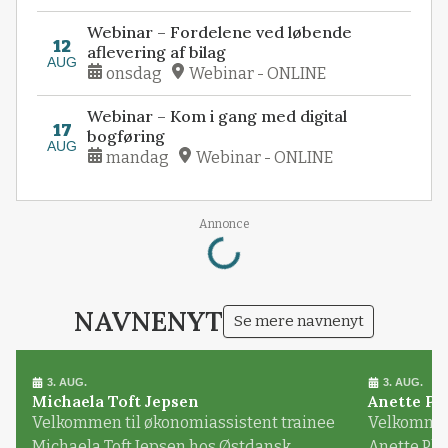
Webinar – Fordelene ved løbende
12
aflevering af bilag
AUG
onsdag
Webinar - ONLINE
Webinar – Kom i gang med digital
17
bogføring
AUG
mandag
Webinar - ONLINE
Loading...
Annonce
NAVNENYT
Se mere navnenyt
3. AUG.
3. AUG.
Michaela Toft Jepsen
Anette Pl
Velkommen til økonomiassistent trainee
Velkommen 
Michaela Toft Jepsen hos Østdansk
Anette Pl