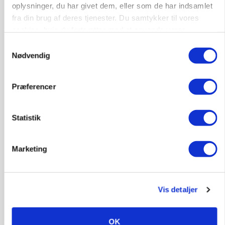
oplysninger, du har givet dem, eller som de har indsamlet
fra din brug af deres tjenester. Du samtykker til vores
cookies, hvis du fortsætter med at anvende vores
BUSINESS
Ejer eller medejer? Nyt tv-format udfordrer
hjemmeside.
Samtykkevalg
landbrugets ejerstruktur
Nødvendig
Annonce
Præferencer
MARKED
Russisk mælkepris dykker 23 procent
Loading...
Statistik
Annonce
Marketing
Vis detaljer
OK