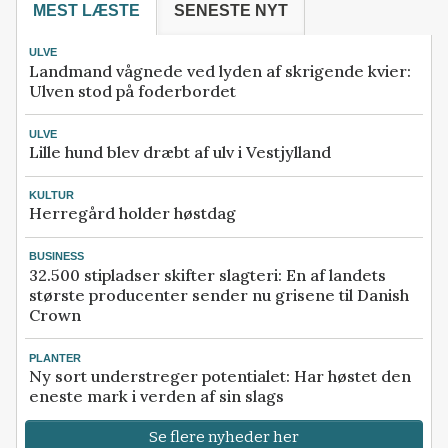
MEST LÆSTE
SENESTE NYT
ULVE
Landmand vågnede ved lyden af skrigende kvier:
Ulven stod på foderbordet
ULVE
Lille hund blev dræbt af ulv i Vestjylland
KULTUR
Herregård holder høstdag
BUSINESS
32.500 stipladser skifter slagteri: En af landets
største producenter sender nu grisene til Danish
Crown
PLANTER
Ny sort understreger potentialet: Har høstet den
eneste mark i verden af sin slags
Se flere nyheder her