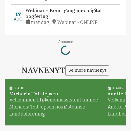
Webinar – Kom i gang med digital
17
bogføring
AUG
mandag
Webinar - ONLINE
Loading...
Annonce
NAVNENYT
Se mere navnenyt
3. AUG.
3. AUG.
Michaela Toft Jepsen
Anette Pl
Velkommen til økonomiassistent trainee
Velkommen 
Michaela Toft Jepsen hos Østdansk
Anette Pl
Landboforening
Landbofor