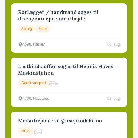
Rørlægger / håndmand søges til
dræn/entreprenørarbejde.
Anlæg
Kloak
4690, Haslev
06. aug.
Lastbilchauffør søges til Henrik Haves
Maskinstation
Godstransport
4700, Næstved
03. aug.
Medarbejdere til griseproduktion
Grise