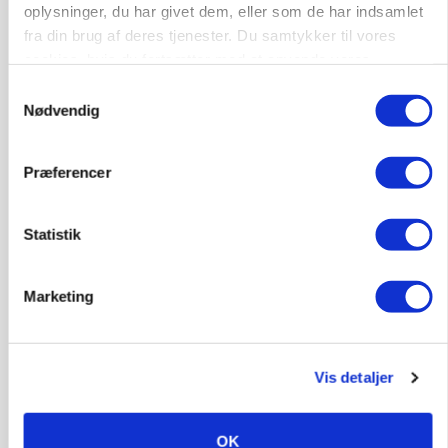
oplysninger, du har givet dem, eller som de har indsamlet
fra din brug af deres tjenester. Du samtykker til vores
cookies, hvis du fortsætter med at anvende vores
hjemmeside.
Samtykkevalg
Nødvendig
Præferencer
Statistik
POLITIK
Folketinget behandler ny gødskningslov: Sådan
Marketing
kan den ændre din bedrift fra 2027
Vis detaljer
OK