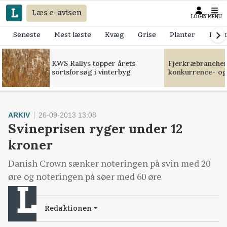
Læs e-avisen
LOGIN
MENU
Seneste
Mest læste
Kvæg
Grise
Planter
Mask
KWS Rallys topper årets
Fjerkræbranchen:
sortsforsøg i vinterbyg
konkurrence- og
ARKIV
26-09-2013 13:08
Svineprisen ryger under 12
kroner
Danish Crown sænker noteringen på svin med 20
øre og noteringen på søer med 60 øre
Redaktionen