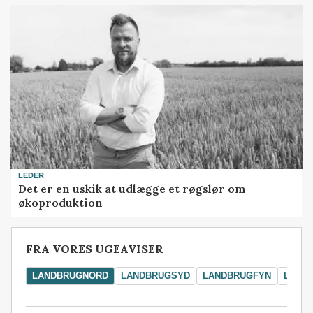
LEDER
Det er en uskik at udlægge et røgslør om
økoproduktion
FRA VORES UGEAVISER
LANDBRUGNORD
LANDBRUGSYD
LANDBRUGFYN
LAND