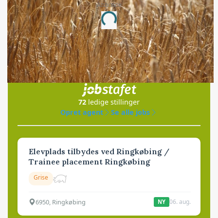
Annonce
Loading...
Jobs
i samarbejde med
72
ledige stillinger
Opret agent
Se alle jobs
Elevplads tilbydes ved Ringkøbing /
Trainee placement Ringkøbing
Grise
6950, Ringkøbing
06. aug.
NY