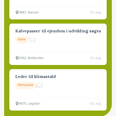
9681, Ranum
03. aug.
Kalvepasser til ejendom i udvikling søges
Kalve
6392, Bolderslev
03. aug.
Leder til klimastald
Klimastald
9670, Løgstør
03. aug.