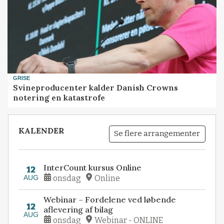
GRISE
Svineproducenter kalder Danish Crowns
notering en katastrofe
KALENDER
Se flere arrangementer
InterCount kursus Online
12
AUG
onsdag
Online
Webinar – Fordelene ved løbende
12
aflevering af bilag
AUG
onsdag
Webinar - ONLINE