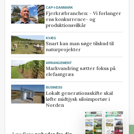
CAP-I-DANMARK
Fjerkræbranchen: - Vi forlanger
ens konkurrence- og
produktionsvilkår
KVÆG
Snart kan man søge tilskud til
naturprojekter
ARRANGEMENT
Markvandring sætter fokus på
elefantgræs
BUSINESS
Lokalt generationsskifte skal
løfte midtjysk siloimportør i
Norden
Læs flere
nyheder fra din