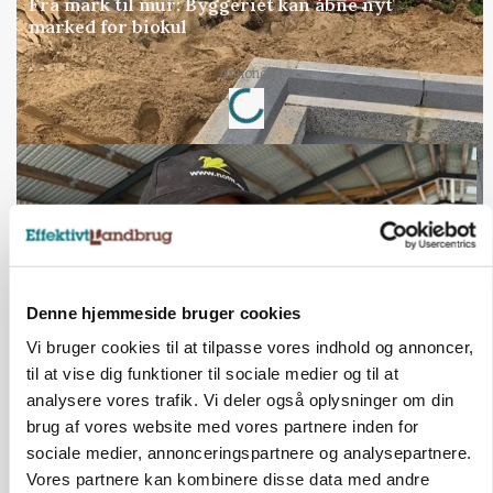
Fra mark til mur: Byggeriet kan åbne nyt
marked for biokul
Loading...
Annonce
Denne hjemmeside bruger cookies
Vi bruger cookies til at tilpasse vores indhold og annoncer,
til at vise dig funktioner til sociale medier og til at
analysere vores trafik. Vi deler også oplysninger om din
POLITIK
brug af vores website med vores partnere inden for
»Nu stopper I«: Landbrugsdebattør og
sociale medier, annonceringspartnere og analysepartnere.
protestgruppe vil demonstrere mod ny
gødskningslov
Vores partnere kan kombinere disse data med andre