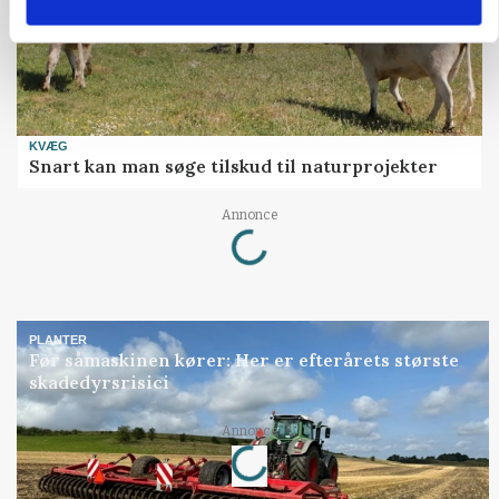
KVÆG
Snart kan man søge tilskud til naturprojekter
Loading...
Annonce
PLANTER
Før såmaskinen kører: Her er efterårets største
skadedyrsrisici
Loading...
Annonce