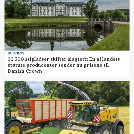
BUSINESS
32.500 stipladser skifter slagteri: En af landets
største producenter sender nu grisene til
Danish Crown