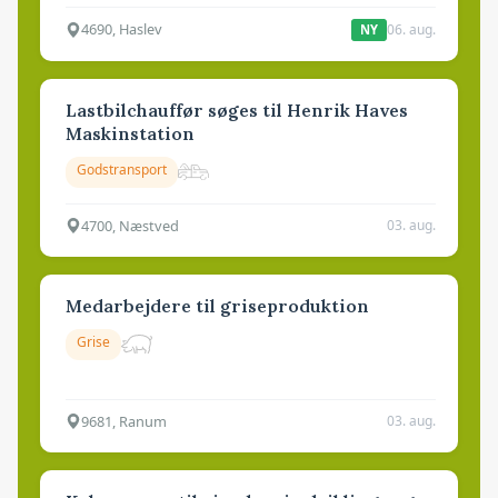
4690, Haslev
06. aug.
NY
Lastbilchauffør søges til Henrik Haves
Maskinstation
Godstransport
4700, Næstved
03. aug.
Medarbejdere til griseproduktion
Grise
9681, Ranum
03. aug.