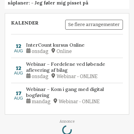
såplaner: - Jeg føler mig pisset på
KALENDER
Se flere arrangementer
InterCount kursus Online
12
AUG
onsdag
Online
Webinar – Fordelene ved løbende
12
aflevering af bilag
AUG
onsdag
Webinar - ONLINE
Webinar – Kom i gang med digital
17
bogføring
AUG
mandag
Webinar - ONLINE
Loading...
Annonce