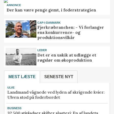
ANNONCE
Der kan være penge gemt, i foderstrategien
CAP-I-DANMARK
Fjerkræbranchen: - Vi forlanger
ens konkurrence- og
produktionsvilkår
LEDER
Det er en uskik at udlægge et
røgslør om økoproduktion
MEST LÆSTE
SENESTE NYT
ULVE
Landmand vågnede ved lyden af skrigende kvier:
Ulven stod på foderbordet
BUSINESS
32.500 stipladser skifter slagteri: En af landets