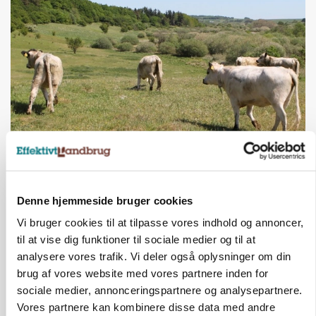
KVÆG
Snart kan man søge tilskud til naturprojekter
Annonce
Denne hjemmeside bruger cookies
Vi bruger cookies til at tilpasse vores indhold og annoncer,
PLANTER
Før såmaskinen kører: Her er efterårets største
til at vise dig funktioner til sociale medier og til at
skadedyrsrisici
analysere vores trafik. Vi deler også oplysninger om din
Loading...
brug af vores website med vores partnere inden for
Annonce
sociale medier, annonceringspartnere og analysepartnere.
Vores partnere kan kombinere disse data med andre