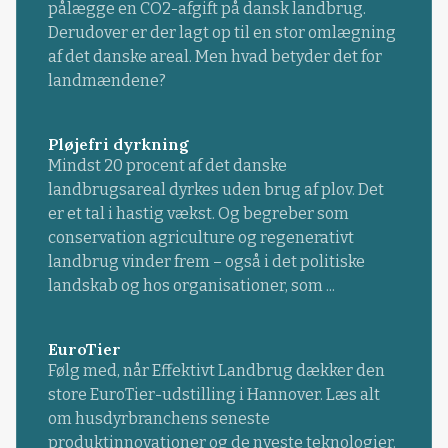
pålægge en CO2-afgift på dansk landbrug.
Derudover er der lagt op til en stor omlægning
af det danske areal. Men hvad betyder det for
landmændene?
Pløjefri dyrkning
Mindst 20 procent af det danske
landbrugsareal dyrkes uden brug af plov. Det
er et tal i hastig vækst. Og begreber som
conservation agriculture og regenerativt
landbrug vinder frem – også i det politiske
landskab og hos organisationer, som ...
EuroTier
Følg med, når Effektivt Landbrug dækker den
store EuroTier-udstilling i Hannover. Læs alt
om husdyrbranchens seneste
produktinnovationer og de nyeste teknologier.