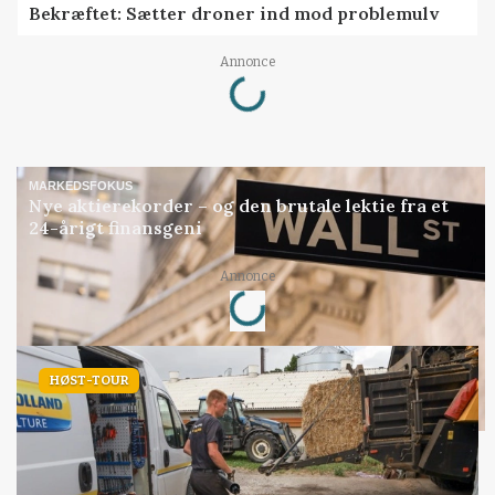
Bekræftet: Sætter droner ind mod problemulv
Loading...
Annonce
MARKEDSFOKUS
Nye aktierekorder – og den brutale lektie fra et
24-årigt finansgeni
Loading...
Annonce
HØST-TOUR