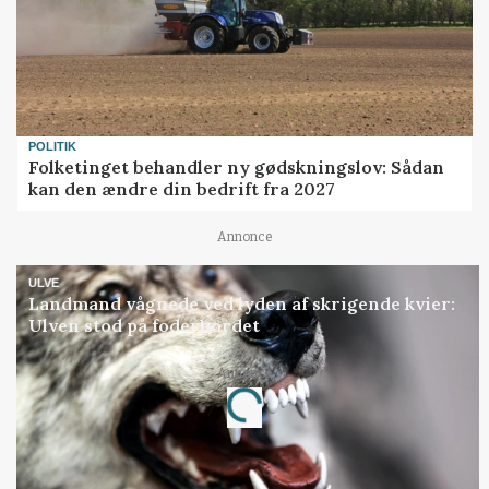
POLITIK
Folketinget behandler ny gødskningslov: Sådan
kan den ændre din bedrift fra 2027
Annonce
ULVE
Landmand vågnede ved lyden af skrigende kvier:
Ulven stod på foderbordet
Annonce
Loading...