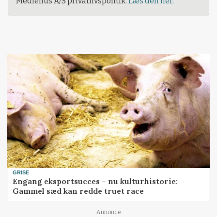
Mediehus A/S privatlivspolitik.
Læs den her.
GRISE
Engang eksportsucces – nu kulturhistorie:
Gammel sæd kan redde truet race
Annonce