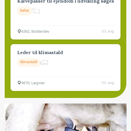
Kalvepasser til ejendom i udvikling søges
Kalve
6392, Bolderslev
03. aug.
Leder til klimastald
Klimastald
9670, Løgstør
03. aug.