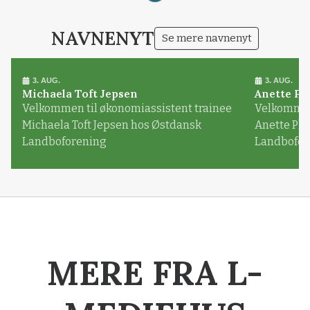
NAVNENYT
Se mere navnenyt
3. AUG.
3. AUG.
Michaela Toft Jepsen
Anette Pl
Velkommen til økonomiassistent trainee
Velkommen 
Michaela Toft Jepsen hos Østdansk
Anette Pl
Landboforening
Landbofor
MERE FRA L-