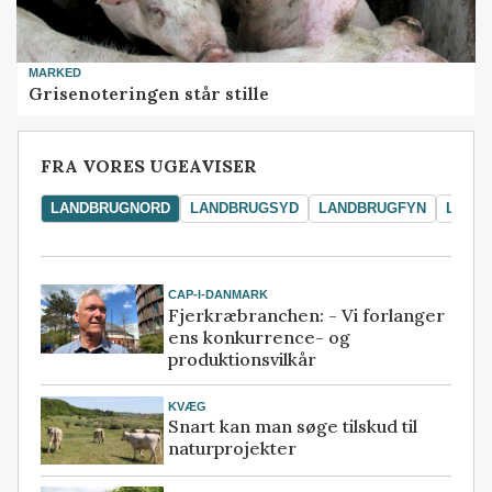
MARKED
Grisenoteringen står stille
FRA VORES UGEAVISER
LANDBRUGNORD
LANDBRUGSYD
LANDBRUGFYN
LAND
CAP-I-DANMARK
Fjerkræbranchen: - Vi forlanger
ens konkurrence- og
produktionsvilkår
KVÆG
Snart kan man søge tilskud til
naturprojekter