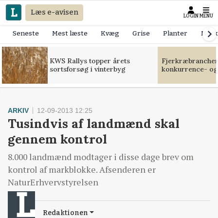
Læs e-avisen
LOGIN
MENU
Seneste
Mest læste
Kvæg
Grise
Planter
Mask
KWS Rallys topper årets
Fjerkræbranchen:
sortsforsøg i vinterbyg
konkurrence- og
ARKIV
12-09-2013 12:25
Tusindvis af landmænd skal
gennem kontrol
8.000 landmænd modtager i disse dage brev om
kontrol af markblokke. Afsenderen er
NaturErhvervstyrelsen
Redaktionen