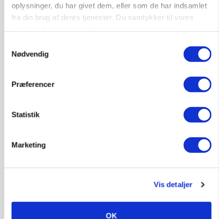
oplysninger, du har givet dem, eller som de har indsamlet
fra din brug af deres tjenester. Du samtykker til vores
cookies, hvis du fortsætter med at anvende vores
hjemmeside.
Samtykkevalg
Nødvendig
Præferencer
Statistik
MARKED
Grisebestanden stiger trods svagere
avlsbestand
Marketing
Vis detaljer
OK