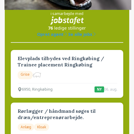
Jobs
i samarbejde med
76
ledige stillinger
Opret agent
Se alle jobs
Elevplads tilbydes ved Ringkøbing /
Trainee placement Ringkøbing
Grise
6950, Ringkøbing
06. aug.
NY
Rørlægger / håndmand søges til
dræn/entreprenørarbejde.
Anlæg
Kloak