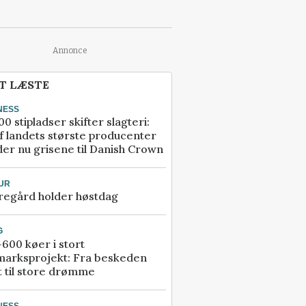
Annonce
T LÆSTE
NESS
00 stipladser skifter slagteri:
f landets største producenter
er nu grisene til Danish Crown
UR
regård holder høstdag
G
600 køer i stort
marksprojekt: Fra beskeden
t til store drømme
NESS