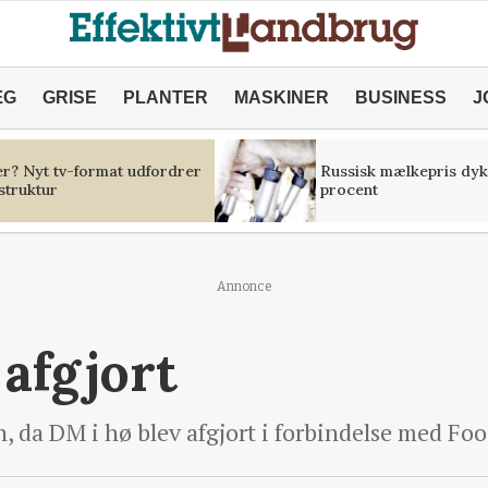
ÆG
GRISE
PLANTER
MASKINER
BUSINESS
J
er? Nyt tv-format udfordrer
Russisk mælkepris dyk
struktur
procent
Annonce
 afgjort
, da DM i hø blev afgjort i forbindelse med Foo