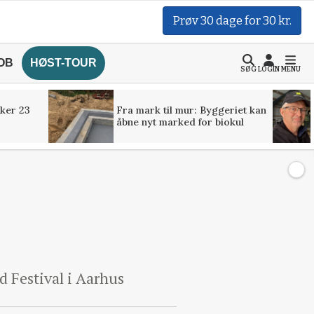
Prøv 30 dage for 30 kr.
OB
HØST-TOUR
SØG
LOGIN
MENU
ker 23
Fra mark til mur: Byggeriet kan
åbne nyt marked for biokul
d Festival i Aarhus