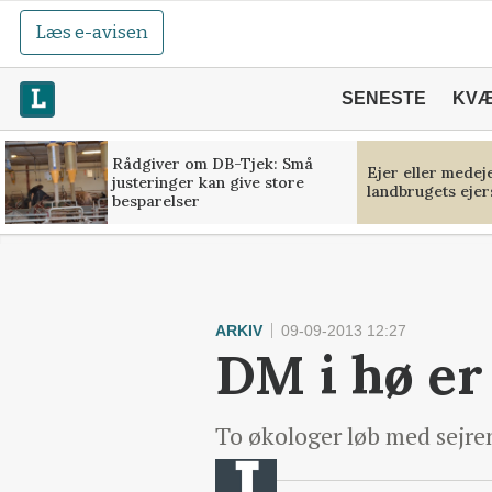
Læs e-avisen
SENESTE
KV
Rådgiver om DB-Tjek: Små
Ejer eller medej
justeringer kan give store
landbrugets ejer
besparelser
ARKIV
09-09-2013 12:27
DM i hø er
To økologer løb med sejren