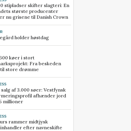
0 stipladser skifter slagteri: En
ndets største producenter
r nu grisene til Danish Crown
UR
egård holder høstdag
00 køer i stort
arksprojekt: Fra beskeden
 til store drømme
ESS
 salg af 3.000 søer: Vestfynsk
rmeringsprofil afhænder jord
5 millioner
ESS
urs rammer midtjysk
inhandler efter navneskifte