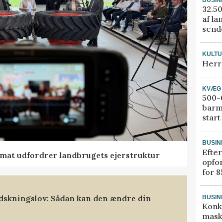
32.50
af la
sende
KULT
Herr
KVÆG
500-6
barm
start
BUSIN
Efter
ormat udfordrer landbrugets ejerstruktur
opfo
for 8
dskningslov: Sådan kan den ændre din
BUSIN
Konk
mask