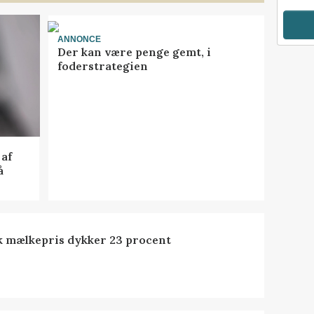
ANNONCE
Der kan være penge gemt, i
foderstrategien
af
å
k mælkepris dykker 23 procent