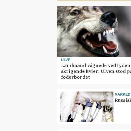
ULVE
Landmand vågnede ved lyden 
skrigende kvier: Ulven stod p
foderbordet
MARKED
Russis