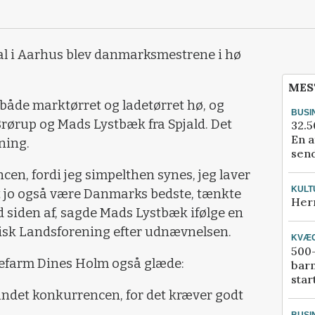
l i Aarhus blev danmarksmestrene i hø
MES
 både marktørret og ladetørret hø, og
BUSI
rørup og Mads Lystbæk fra Spjald. Det
32.5
En a
ning.
send
cen, fordi jeg simpelthen synes, jeg laver
KULT
t jo også være Danmarks bedste, tænkte
Her
ved siden af, sagde Mads Lystbæk ifølge en
isk Landsforening efter udnævnelsen.
KVÆ
500-
rtefarm Dines Holm også glæde:
bar
star
r vundet konkurrencen, for det kræver godt
BUSI