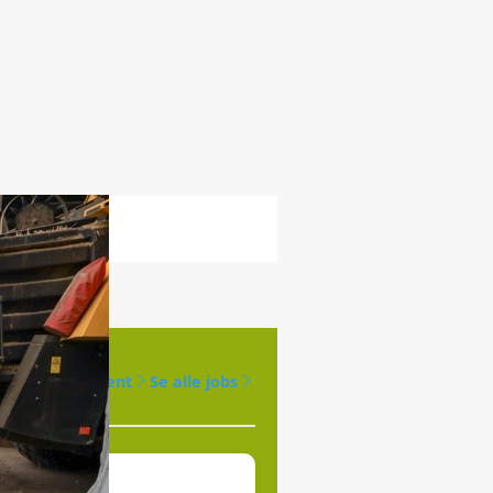
Opret agent
Se alle jobs
øges til