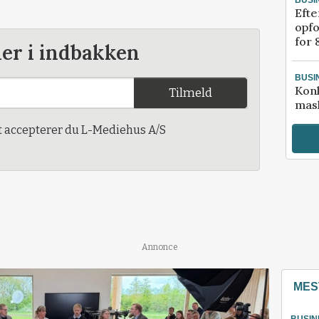
Efte
opfo
for 
der i indbakken
BUSI
Kon
Tilmeld
mask
t accepterer du L-Mediehus A/S
Annonce
MES
BUSIN