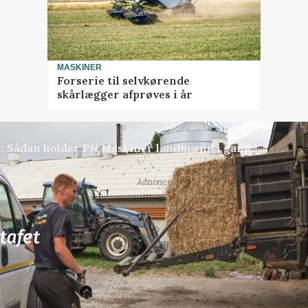
MASKINER
Forserie til selvkørende
skårlægger afprøves i år
en: Sådan holder PN Maskiner landmænd i gang
Annonce
77
ledige stillinger
ngkøbing / Trainee
Rørlægger / håndmand s