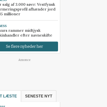
r salg af 3.000 søer: Vestfynsk
rmeringsprofil afhænder jord
85 millioner
NESS
kurs rammer midtjysk
inhandler efter navneskifte
Se flere nyheder her
Annonce
T LÆSTE
SENESTE NYT
ESS