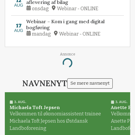
12
aflevering af bilag
AUG
onsdag
Webinar - ONLINE
Webinar – Kom i gang med digital
17
bogføring
AUG
mandag
Webinar - ONLINE
Annonce
Loading...
NAVNENYT
Se mere navnenyt
3. AUG.
3. AUG.
Michaela Toft Jepsen
Anette Pl
Velkommen til økonomiassistent trainee
Velkommen 
Michaela Toft Jepsen hos Østdansk
Anette Pl
Landboforening
Landbofor