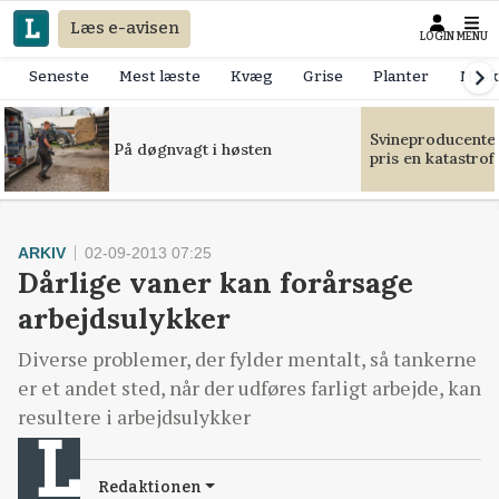
Læs e-avisen
LOGIN
MENU
Seneste
Mest læste
Kvæg
Grise
Planter
Mask
Svineproducente
På døgnvagt i høsten
pris en katastrof
ARKIV
02-09-2013 07:25
Dårlige vaner kan forårsage
arbejdsulykker
Diverse problemer, der fylder mentalt, så tankerne
er et andet sted, når der udføres farligt arbejde, kan
resultere i arbejdsulykker
Redaktionen