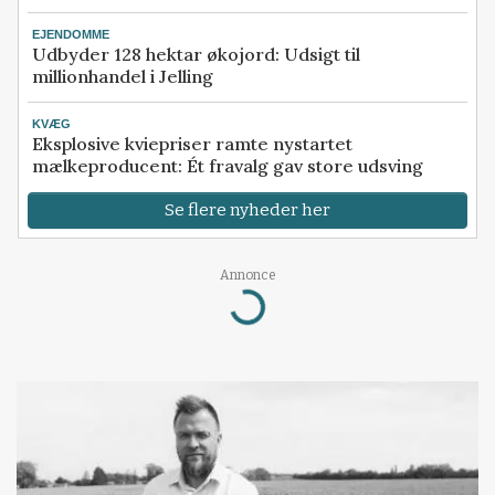
EJENDOMME
Udbyder 128 hektar økojord: Udsigt til
millionhandel i Jelling
KVÆG
Eksplosive kviepriser ramte nystartet
mælkeproducent: Ét fravalg gav store udsving
Se flere nyheder her
Annonce
Loading...