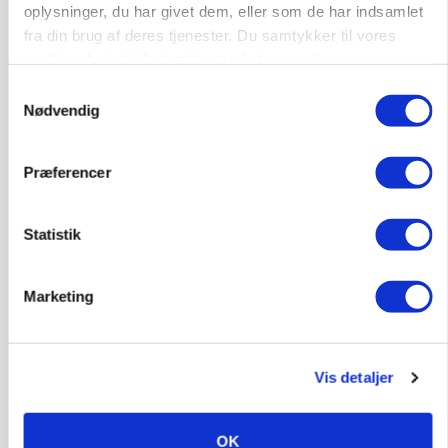
oplysninger, du har givet dem, eller som de har indsamlet
fra din brug af deres tjenester. Du samtykker til vores
cookies, hvis du fortsætter med at anvende vores
hjemmeside.
Samtykkevalg
Nødvendig
Præferencer
GRISE
Statistik
Svineproducenter kalder Danish Crowns pris en
katastrofe
Marketing
Annonce
Vis detaljer
OK