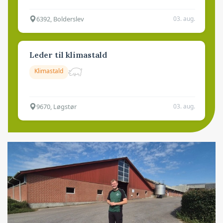
6392, Bolderslev
03. aug.
Leder til klimastald
Klimastald
9670, Løgstør
03. aug.