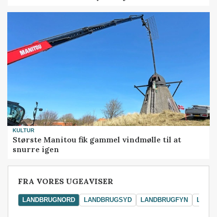
KULTUR
Største Manitou fik gammel vindmølle til at
snurre igen
FRA VORES UGEAVISER
LANDBRUGNORD
LANDBRUGSYD
LANDBRUGFYN
LAND