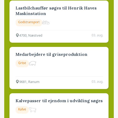
Lastbilchauffør søges til Henrik Haves
Maskinstation
Godstransport
4700, Næstved
03. aug.
Medarbejdere til griseproduktion
Grise
9681, Ranum
03. aug.
Kalvepasser til ejendom i udvikling søges
Kalve