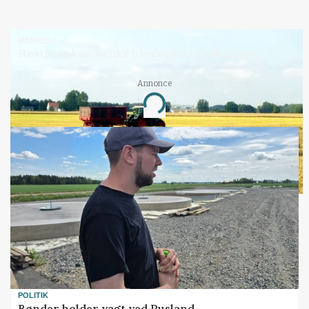
MARKED
Høstpres kan sænke hvedeprisen yderligere
Annonce
Loading...
POLITIK
Bønder holder vagt ved Rusland