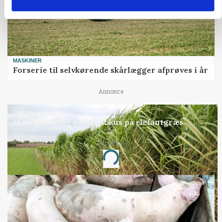
MASKINER
Forserie til selvkørende skårlægger afprøves i år
Annonce
ARRANGEMENT
Markvandring sætter fokus på elefantgræs
Annonce
Loading...