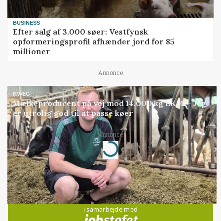
BUSINESS
Efter salg af 3.000 søer: Vestfynsk
opformeringsprofil afhænder jord for 85
millioner
Annonce
KVÆG
Mælkeproducent på vej mod 14.000 kg EKM: - Jeg
er utrolig god til at passe køer
Annonce
Loading...
Jobs
i samarbejde med