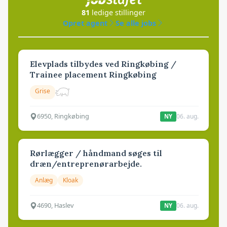
81
ledige stillinger
Opret agent
Se alle jobs
Elevplads tilbydes ved Ringkøbing /
Trainee placement Ringkøbing
Grise
6950, Ringkøbing
06. aug.
NY
Rørlægger / håndmand søges til
dræn/entreprenørarbejde.
Anlæg
Kloak
4690, Haslev
06. aug.
NY