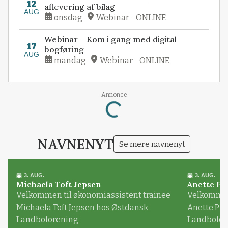
12
aflevering af bilag
AUG
onsdag
Webinar - ONLINE
Webinar – Kom i gang med digital
17
bogføring
AUG
mandag
Webinar - ONLINE
Loading...
Annonce
NAVNENYT
Se mere navnenyt
3. AUG.
3. AUG.
Michaela Toft Jepsen
Anette Pl
Velkommen til økonomiassistent trainee
Velkommen 
Michaela Toft Jepsen hos Østdansk
Anette Pl
Landboforening
Landbofor