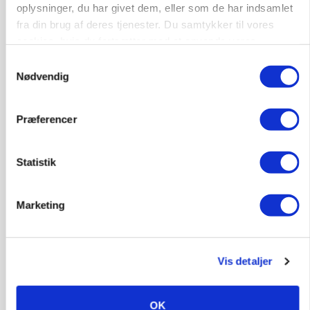
oplysninger, du har givet dem, eller som de har indsamlet
Russisk mælkepris dykker 23 procent
fra din brug af deres tjenester. Du samtykker til vores
Annonce
cookies, hvis du fortsætter med at anvende vores
hjemmeside.
Samtykkevalg
BUSINESS
Nødvendig
Fra mark til mur: Byggeriet kan åbne nyt
marked for biokul
Loading...
Præferencer
Annonce
Statistik
Marketing
Vis detaljer
OK