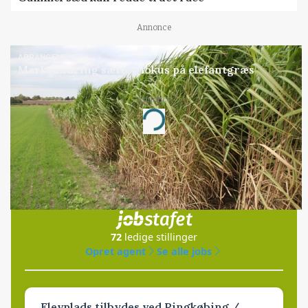
Annonce
ARRANGEMENT
Markvandring sætter fokus på elefantgræs
Annonce
Loading...
Jobs
i samarbejde med
72
ledige stillinger
Opret agent
Se alle jobs
Elevplads tilbydes ved Ringkøbing /