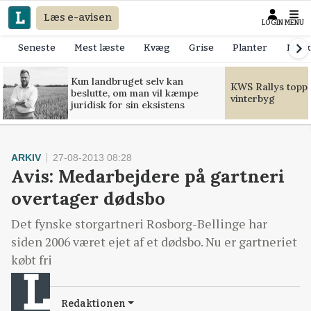
Læs e-avisen
LOGIN
MENU
Seneste
Mest læste
Kvæg
Grise
Planter
Mask
Kun landbruget selv kan
KWS Rallys toppe
beslutte, om man vil kæmpe
vinterbyg
juridisk for sin eksistens
ARKIV
27-08-2013 08:28
Avis: Medarbejdere på gartneri
overtager dødsbo
Det fynske storgartneri Rosborg-Bellinge har
siden 2006 været ejet af et dødsbo. Nu er gartneriet
købt fri
Redaktionen