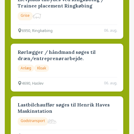
Trainee placement Ringkøbing
Grise
6950, Ringkøbing
06. aug.
Rørlægger / håndmand søges til
dræn/entreprenørarbejde.
Anlæg
Kloak
4690, Haslev
06. aug.
Lastbilchauffør søges til Henrik Haves
Maskinstation
Godstransport