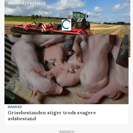
skadedyrsrisici
Loading...
Annonce
MARKED
Grisebestanden stiger trods svagere
avlsbestand
Annonce