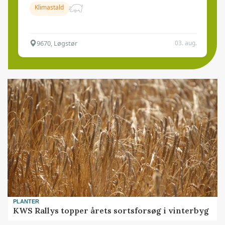
Klimastald
9670, Løgstør
03. aug.
PLANTER
KWS Rallys topper årets sortsforsøg i vinterbyg