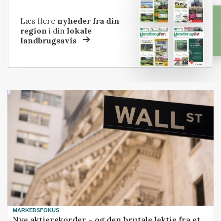
Læs flere
nyheder fra din
region
i din
lokale
landbrugsavis
MARKEDSFOKUS
Nye aktierekorder – og den brutale lektie fra et