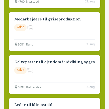
4700, Næstved
03. aug.
Medarbejdere til griseproduktion
Grise
9681, Ranum
03. aug.
Kalvepasser til ejendom i udvikling søges
Kalve
6392, Bolderslev
03. aug.
Leder til klimastald