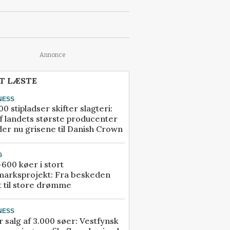
Annonce
T LÆSTE
NESS
00 stipladser skifter slagteri:
f landets største producenter
er nu grisene til Danish Crown
G
600 køer i stort
marksprojekt: Fra beskeden
t til store drømme
NESS
r salg af 3.000 søer: Vestfynsk