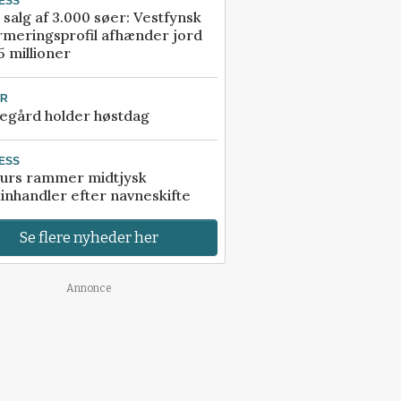
ESS
 salg af 3.000 søer: Vestfynsk
rmeringsprofil afhænder jord
5 millioner
UR
egård holder høstdag
ESS
urs rammer midtjysk
inhandler efter navneskifte
Se flere nyheder her
Annonce