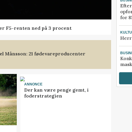
BUSIN
Efter
opfo
for 8
der F5-renten ned på 3 procent
KULT
Herr
xel Månsson: 21 fødevareproducenter
BUSIN
Konk
mask
ANNONCE
Der kan være penge gemt, i
foderstrategien