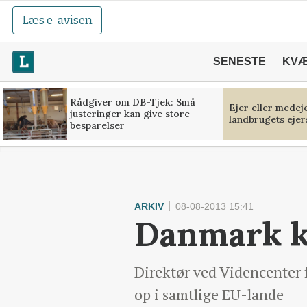
Læs e-avisen
SENESTE
KV
Rådgiver om DB-Tjek: Små
Ejer eller medej
justeringer kan give store
landbrugets ejer
besparelser
ARKIV
08-08-2013 15:41
Danmark k
Direktør ved Videncenter f
op i samtlige EU-lande