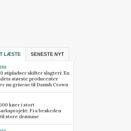
T LÆSTE
SENESTE NYT
ESS
0 stipladser skifter slagteri: En
ndets største producenter
r nu grisene til Danish Crown
00 køer i stort
arksprojekt: Fra beskeden
 til store drømme