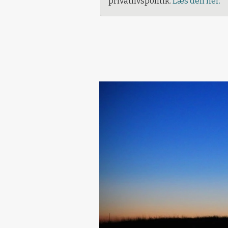
privatlivspolitik.
Læs den her.