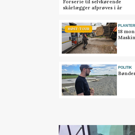
Forserie til selvkørende
skårlægger afprøves i år
PLANTE
HØST-TOUR
18 mon
Maskin
POLITIK
Bønder