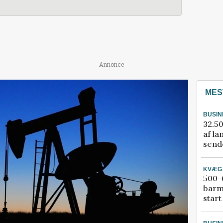
Annonce
MES
BUSIN
32.50
af la
sende
KVÆG
500-6
barm
start