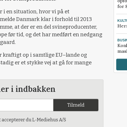
opfo
for 
år i en situation, hvor vi på et
elde Danmark klar i forhold til 2013
KULT
Her
emme, at der er en del svineproducenter,
ppe før tid, og det har medført en nedgang
BUSI
rgaard.
Kon
mask
er kraftigt op i samtlige EU–lande og
tadig er et stykke vej at gå for mange
der i indbakken
Tilmeld
t accepterer du L-Mediehus A/S