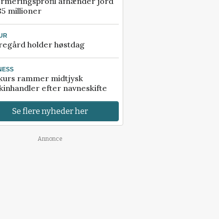
rmeringsprofil afhænder jord
85 millioner
UR
regård holder høstdag
NESS
kurs rammer midtjysk
inhandler efter navneskifte
Se flere nyheder her
Annonce