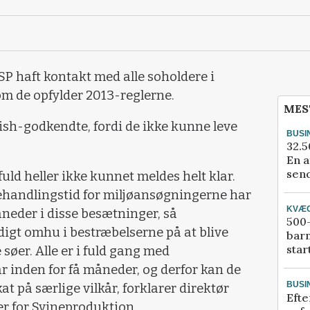
VSP haft kontakt med alle soholdere i
om de opfylder 2013-reglerne.
MES
ish-godkendte, fordi de ikke kunne leve
BUSI
32.5
En a
send
fuld heller ikke kunnet meldes helt klar.
andlingstid for miljøansøgningerne har
KVÆ
neder i disse besætninger, så
500-
digt omhu i bestræbelserne på at blive
bar
star
søer. Alle er i fuld gang med
ar inden for få måneder, og derfor kan de
BUSI
at på særlige vilkår, forklarer direktør
Efte
r for Svineproduktion.