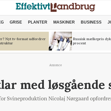
ÆG
GRISE
PLANTER
MASKINER
BUSINESS
J
er? Nyt tv-format udfordrer
Russisk mælkepris dyk
struktur
procent
Annonce
lar med løsgående 
or Svineproduktion Nicolaj Nørgaard opfordrer t