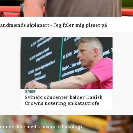
andmænds såplaner: - Jeg føler mig pisset på
GRISE
Svineproducenter kalder Danish
Crowns notering en katastrofe
mmer ikke med kravene til økologi