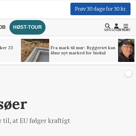
Prøv 30 dage for 30 kr.
OB
HØST-TOUR
SØG
LOGIN
MENU
ker 23
Fra mark til mur: Byggeriet kan
åbne nyt marked for biokul
søer
il, at EU følger kraftigt