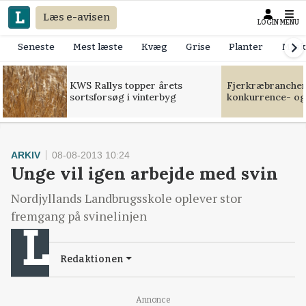
Læs e-avisen
LOGIN
MENU
Seneste
Mest læste
Kvæg
Grise
Planter
Mask
KWS Rallys topper årets
Fjerkræbranchen:
sortsforsøg i vinterbyg
konkurrence- og
ARKIV
08-08-2013 10:24
Unge vil igen arbejde med svin
Nordjyllands Landbrugsskole oplever stor
fremgang på svinelinjen
Redaktionen
Annonce