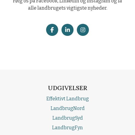
Følg os på Facebook, LinkedIn og Instagram og få
alle landbrugets vigtigste nyheder.
UDGIVELSER
Effektivt Landbrug
LandbrugNord
LandbrugSyd
LandbrugFyn