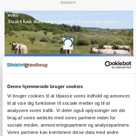
Annonce
KVÆG
Snart kan man søge tilskud til naturprojekter
Annonce
Loading...
Denne hjemmeside bruger cookies
Vi bruger cookies til at tilpasse vores indhold og annoncer,
til at vise dig funktioner til sociale medier og til at
analysere vores trafik. Vi deler også oplysninger om din
brug af vores website med vores partnere inden for
sociale medier, annonceringspartnere og analysepartnere.
PLANTER
Vores partnere kan kombinere disse data med andre
Før såmaskinen kører: Her er efterårets største