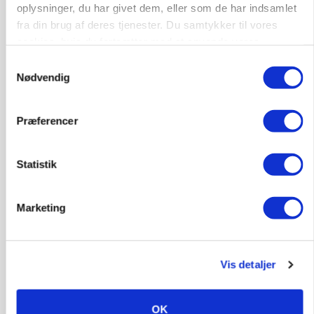
skadedyrsrisici
oplysninger, du har givet dem, eller som de har indsamlet
fra din brug af deres tjenester. Du samtykker til vores
cookies, hvis du fortsætter med at anvende vores
hjemmeside.
Samtykkevalg
Nødvendig
Præferencer
Statistik
MARKED
Marketing
Grisebestanden stiger trods svagere
avlsbestand
Vis detaljer
OK