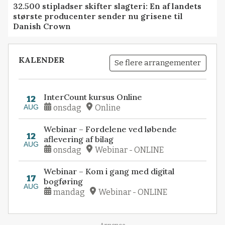
32.500 stipladser skifter slagteri: En af landets
største producenter sender nu grisene til
Danish Crown
KALENDER
Se flere arrangementer
InterCount kursus Online
12
AUG
onsdag
Online
Webinar – Fordelene ved løbende
12
aflevering af bilag
AUG
onsdag
Webinar - ONLINE
Webinar – Kom i gang med digital
17
bogføring
AUG
mandag
Webinar - ONLINE