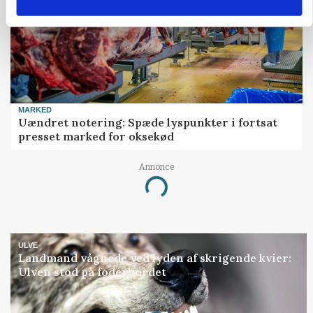
MARKED
Uændret notering: Spæde lyspunkter i fortsat
presset marked for oksekød
Annonce
Loading...
ULVE
Landmand vågnede ved lyden af skrigende kvier:
Ulven stod på foderbordet
Annonce