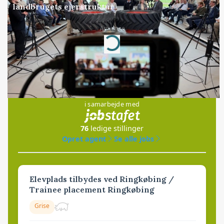
landbrugets ejerstruktur
Annonce
Loading...
Jobs
i samarbejde med
76
ledige stillinger
Opret agent
Se alle jobs
Elevplads tilbydes ved Ringkøbing /
Trainee placement Ringkøbing
Grise