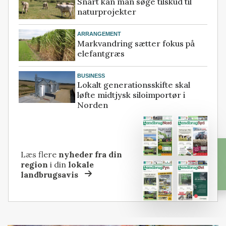
Snart kan man søge tilskud til
naturprojekter
ARRANGEMENT
Markvandring sætter fokus på
elefantgræs
BUSINESS
Lokalt generationsskifte skal
løfte midtjysk siloimportør i
Norden
Læs flere
nyheder fra din
region
i din
lokale
landbrugsavis