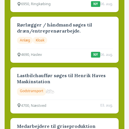
6950, Ringkøbing
06. aug.
NY
Rørlægger / håndmand søges til
dræn/entreprenørarbejde.
Anlæg
Kloak
4690, Haslev
06. aug.
NY
Lastbilchauffør søges til Henrik Haves
Maskinstation
Godstransport
4700, Næstved
03. aug.
Medarbejdere til griseproduktion