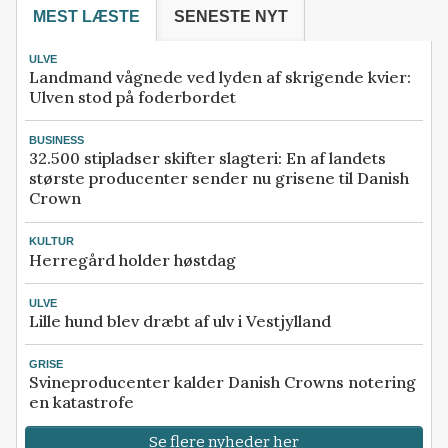
MEST LÆSTE
SENESTE NYT
ULVE
Landmand vågnede ved lyden af skrigende kvier:
Ulven stod på foderbordet
BUSINESS
32.500 stipladser skifter slagteri: En af landets
største producenter sender nu grisene til Danish
Crown
KULTUR
Herregård holder høstdag
ULVE
Lille hund blev dræbt af ulv i Vestjylland
GRISE
Svineproducenter kalder Danish Crowns notering
en katastrofe
Se flere nyheder her