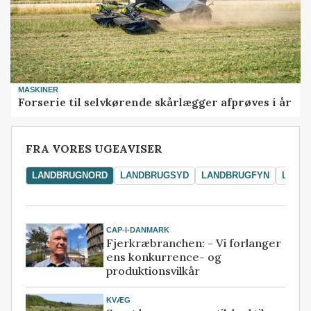
MASKINER
Forserie til selvkørende skårlægger afprøves i år
FRA VORES UGEAVISER
LANDBRUGNORD
LANDBRUGSYD
LANDBRUGFYN
LAND
CAP-I-DANMARK
Fjerkræbranchen: - Vi forlanger
ens konkurrence- og
produktionsvilkår
KVÆG