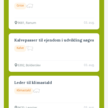
Grise
9681, Ranum
03. aug.
Kalvepasser til ejendom i udvikling søges
Kalve
6392, Bolderslev
03. aug.
Leder til klimastald
Klimastald
9670, Løgstør
03. aug.