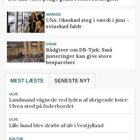
MARKED
USA: Oksekød steg i værdi i juni –
svinekød faldt
GRISE
Rådgiver om DB-Tjek: Små
justeringer kan give store
besparelser
MEST LÆSTE
SENESTE NYT
ULVE
Landmand vågnede ved lyden af skrigende kvier:
Ulven stod på foderbordet
ULVE
Lille hund blev dræbt af ulv i Vestjylland
KULTUR