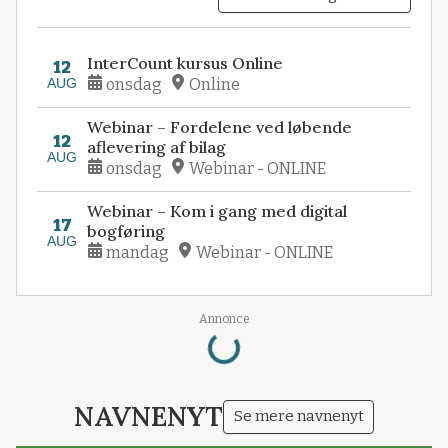
InterCount kursus Online
12
AUG
onsdag
Online
Webinar – Fordelene ved løbende
12
aflevering af bilag
AUG
onsdag
Webinar - ONLINE
Webinar – Kom i gang med digital
17
bogføring
AUG
mandag
Webinar - ONLINE
Loading...
Annonce
NAVNENYT
Se mere navnenyt