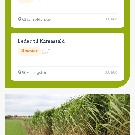
6392, Bolderslev
03. aug.
Leder til klimastald
Klimastald
9670, Løgstør
03. aug.