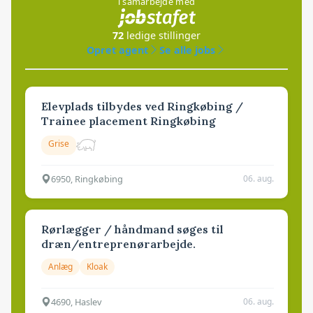
i samarbejde med
72
ledige stillinger
Opret agent
Se alle jobs
Elevplads tilbydes ved Ringkøbing /
Trainee placement Ringkøbing
Grise
6950, Ringkøbing
06. aug.
Rørlægger / håndmand søges til
dræn/entreprenørarbejde.
Anlæg
Kloak
4690, Haslev
06. aug.