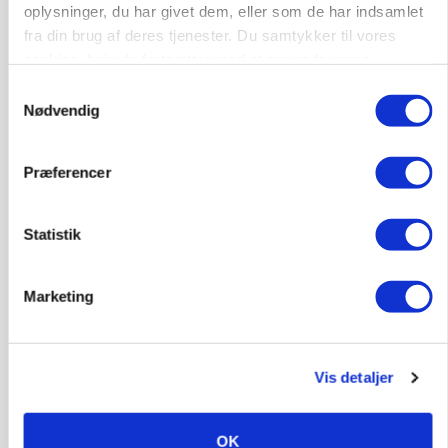
oplysninger, du har givet dem, eller som de har indsamlet
fra din brug af deres tjenester. Du samtykker til vores
cookies, hvis du fortsætter med at anvende vores
hjemmeside.
Samtykkevalg
Nødvendig
Præferencer
BUSINESS
Fra mark til mur: Byggeriet kan åbne nyt
marked for biokul
Statistik
Marketing
Vis detaljer
OK