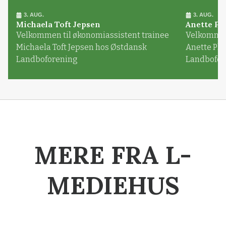
3. AUG.
3. AUG.
Michaela Toft Jepsen
Anette Pl
Velkommen til økonomiassistent trainee
Velkommen 
Michaela Toft Jepsen hos Østdansk
Anette Pl
Landboforening
Landbofor
MERE FRA L-
MEDIEHUS