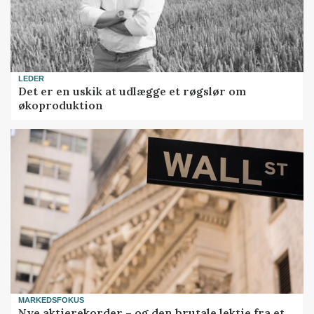
LEDER
Det er en uskik at udlægge et røgslør om
økoproduktion
MARKEDSFOKUS
Nye aktierekorder – og den brutale lektie fra et