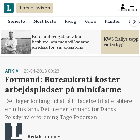
Læs e-avisen
LOGIN
MENU
Seneste
Mest læste
Kvæg
Grise
Planter
Mask
Kun landbruget selv kan
KWS Rallys toppe
beslutte, om man vil kæmpe
vinterbyg
juridisk for sin eksistens
ARKIV
29-04-2013 09:23
Formand: Bureaukrati koster
arbejdspladser på minkfarme
Det tager for lang tid at få tilladelse til at etablere
en minkfarm. Det mener formand for Dansk
Pelsdyravlerforening Tage Pedersen
Redaktionen