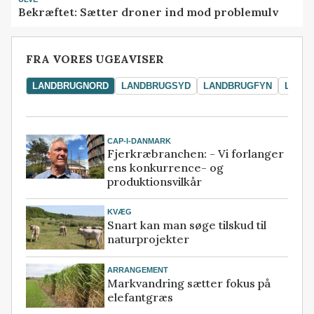
Bekræftet: Sætter droner ind mod problemulv
FRA VORES UGEAVISER
LANDBRUGNORD
LANDBRUGSYD
LANDBRUGFYN
LAND
CAP-I-DANMARK
Fjerkræbranchen: - Vi forlanger
ens konkurrence- og
produktionsvilkår
KVÆG
Snart kan man søge tilskud til
naturprojekter
ARRANGEMENT
Markvandring sætter fokus på
elefantgræs