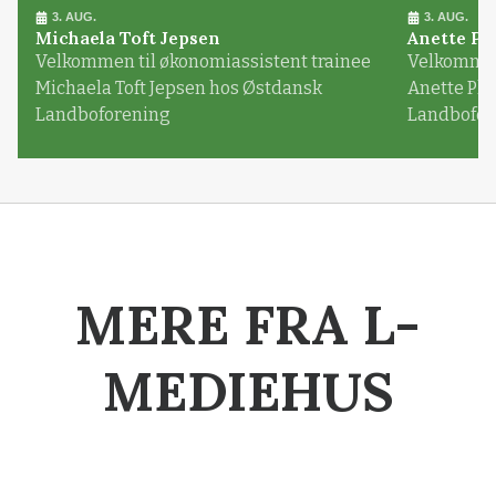
3. AUG.
3. AUG.
Michaela Toft Jepsen
Anette Pl
Velkommen til økonomiassistent trainee
Velkommen 
Michaela Toft Jepsen hos Østdansk
Anette Pl
Landboforening
Landbofor
MERE FRA L-
MEDIEHUS