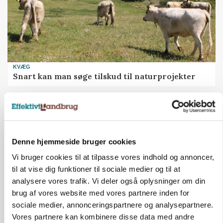
KVÆG
Snart kan man søge tilskud til naturprojekter
Annonce
PLANTER
Før såmaskinen kører: Her er efterårets største
skadedyrsrisici
Denne hjemmeside bruger cookies
Vi bruger cookies til at tilpasse vores indhold og annoncer,
Annonce
Loading...
til at vise dig funktioner til sociale medier og til at
analysere vores trafik. Vi deler også oplysninger om din
brug af vores website med vores partnere inden for
sociale medier, annonceringspartnere og analysepartnere.
Vores partnere kan kombinere disse data med andre