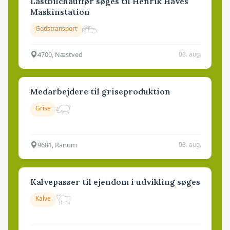
Lastbilchauffør søges til Henrik Haves
Maskinstation
Godstransport
4700, Næstved
03. aug.
Medarbejdere til griseproduktion
Grise
9681, Ranum
03. aug.
Kalvepasser til ejendom i udvikling søges
Kalve