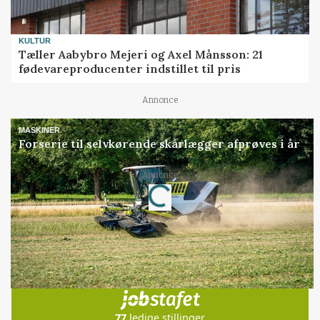
KULTUR
Tæller Aabybro Mejeri og Axel Månsson: 21
fødevareproducenter indstillet til pris
Annonce
MASKINER
Forserie til selvkørende skårlægger afprøves i år
Loading...
Annonce
Jobs
i samarbejde med
77
ledige stillinger