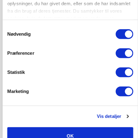
oplysninger, du har givet dem, eller som de har indsamlet
fra din brug af deres tjenester. Du samtykker til vores
cookies, hvis du fortsætter med at anvende vores
hjemmeside.
Samtykkevalg
Nødvendig
Præferencer
MARKED
Uændret notering: Spæde lyspunkter i fortsat
presset marked for oksekød
Statistik
Marketing
Vis detaljer
OK