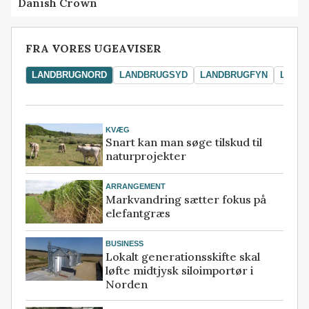
Danish Crown
FRA VORES UGEAVISER
LANDBRUGNORD
LANDBRUGSYD
LANDBRUGFYN
LAND
KVÆG
Snart kan man søge tilskud til
naturprojekter
ARRANGEMENT
Markvandring sætter fokus på
elefantgræs
BUSINESS
Lokalt generationsskifte skal
løfte midtjysk siloimportør i
Norden