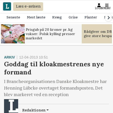
Læs e-avisen
LOGIN
MENU
Seneste
Mest læste
Kvæg
Grise
Planter
Mask
Prisgab på 20 kroner pr. kg
Rådgiver om DB-
vokser: Polsk kylling presser
give store bespa
markedet
ARKIV
12-04-2013 10:51
Goddag til kloakmestrenes nye
formand
I Brancheorganisationen Danske Kloakmestre har
Henning Lübcke overtaget formandsposten. Det
blev markeret ved en reception
Redaktionen