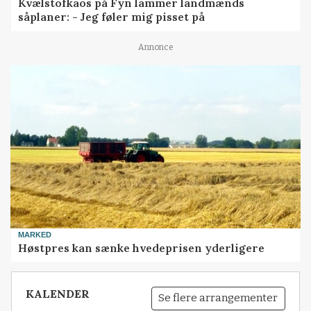
Kvælstofkaos på Fyn lammer landmænds
såplaner: - Jeg føler mig pisset på
Annonce
MARKED
Høstpres kan sænke hvedeprisen yderligere
KALENDER
Se flere arrangementer