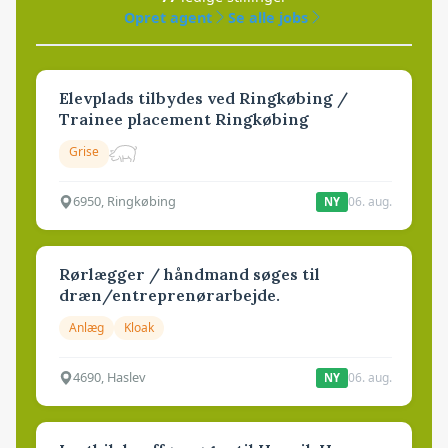
Opret agent
Se alle jobs
Elevplads tilbydes ved Ringkøbing /
Trainee placement Ringkøbing
Grise
6950, Ringkøbing
06. aug.
NY
Rørlægger / håndmand søges til
dræn/entreprenørarbejde.
Anlæg
Kloak
4690, Haslev
06. aug.
NY