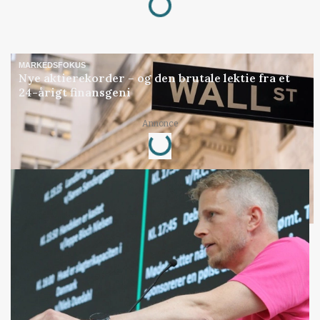
Loading...
MARKEDSFOKUS
Nye aktierekorder – og den brutale lektie fra et
24-årigt finansgeni
Annonce
Loading...