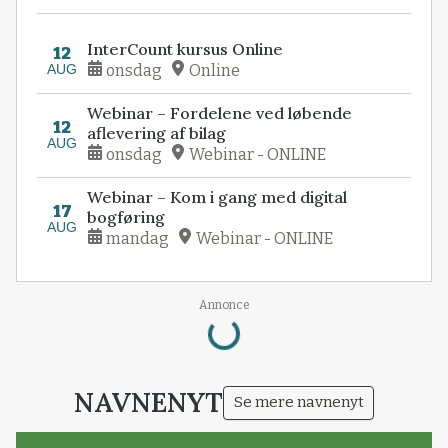
InterCount kursus Online
12
AUG
onsdag
Online
Webinar – Fordelene ved løbende
12
aflevering af bilag
AUG
onsdag
Webinar - ONLINE
Webinar – Kom i gang med digital
17
bogføring
AUG
mandag
Webinar - ONLINE
Annonce
Loading...
NAVNENYT
Se mere navnenyt