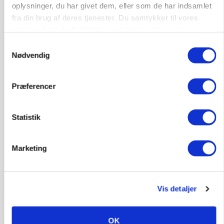
oplysninger, du har givet dem, eller som de har indsamlet
Annonce
fra din brug af deres tjenester. Du samtykker til vores
cookies, hvis du fortsætter med at anvende vores
BUSINESS
hjemmeside.
Samtykkevalg
Danish Agro skifter nøgleprofil i Østdanmark
Nødvendig
Annonce
Loading...
Præferencer
Statistik
Marketing
Vis detaljer
OK
POLITIK