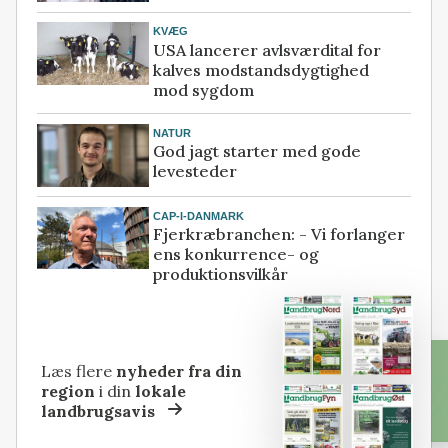
KVÆG
USA lancerer avlsværdital for
kalves modstandsdygtighed
mod sygdom
NATUR
God jagt starter med gode
levesteder
CAP-I-DANMARK
Fjerkræbranchen: - Vi forlanger
ens konkurrence- og
produktionsvilkår
Læs flere
nyheder fra din
region
i din
lokale
landbrugsavis