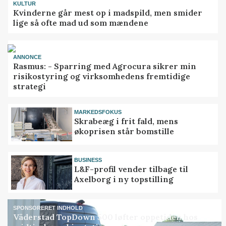
KULTUR
Kvinderne går mest op i madspild, men smider
lige så ofte mad ud som mændene
ANNONCE
Rasmus: - Sparring med Agrocura sikrer min
risikostyring og virksomhedens fremtidige
strategi
MARKEDSFOKUS
Skrabeæg i frit fald, mens
økoprisen står bomstille
BUSINESS
L&F-profil vender tilbage til
Axelborg i ny topstilling
SPONSORERET INDHOLD
Väderstad TopDown 500 løfter oppetiden hos