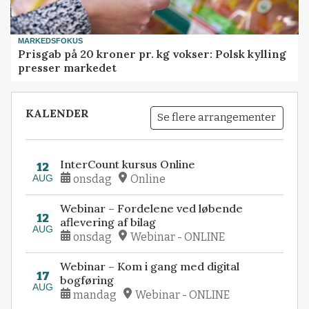
MARKEDSFOKUS
Prisgab på 20 kroner pr. kg vokser: Polsk kylling
presser markedet
KALENDER
Se flere arrangementer
InterCount kursus Online
12
AUG
onsdag
Online
Webinar – Fordelene ved løbende
12
aflevering af bilag
AUG
onsdag
Webinar - ONLINE
Webinar – Kom i gang med digital
17
bogføring
AUG
mandag
Webinar - ONLINE