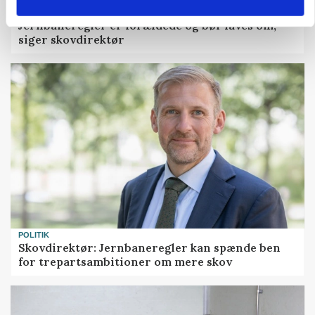
»Som at få Mona Lisa som nabo«: -
Jernbaneregler er forældede og bør laves om,
siger skovdirektør
POLITIK
Skovdirektør: Jernbaneregler kan spænde ben
for trepartsambitioner om mere skov