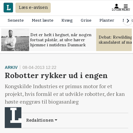
Læs e-avisen
LOGIN
MENU
Seneste
Mest læste
Kvæg
Grise
Planter
Mask
Det er helt i hegnet, når nogen
Debat: Rewilding
fortsat påstår, at ulve hører
skandaløst af m
hjemme i nutidens Danmark
ARKIV
08-04-2013 12:22
Robotter rykker ud i engen
Kongskilde Industries er primus motor for et
projekt, hvis formål er at udvikle robotter, der kan
høste enggræs til biogasanlæg
Redaktionen