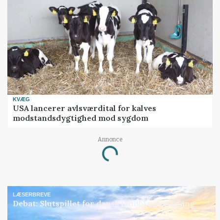
KVÆG
USA lancerer avlsværdital for kalves
modstandsdygtighed mod sygdom
Annonce
Loading...
LÆSERBREVE
Debat: Slutspillet for dansk landbrug er i gang