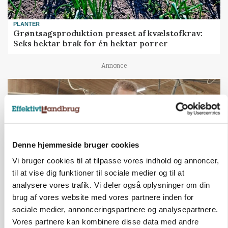
PLANTER
Grøntsagsproduktion presset af kvælstofkrav:
Seks hektar brak for én hektar porrer
Annonce
Denne hjemmeside bruger cookies
Vi bruger cookies til at tilpasse vores indhold og annoncer,
til at vise dig funktioner til sociale medier og til at
analysere vores trafik. Vi deler også oplysninger om din
brug af vores website med vores partnere inden for
BUSINESS
sociale medier, annonceringspartnere og analysepartnere.
Stærkt år for griseformand: Overskud nærmer
Vores partnere kan kombinere disse data med andre
sig 8 mio.