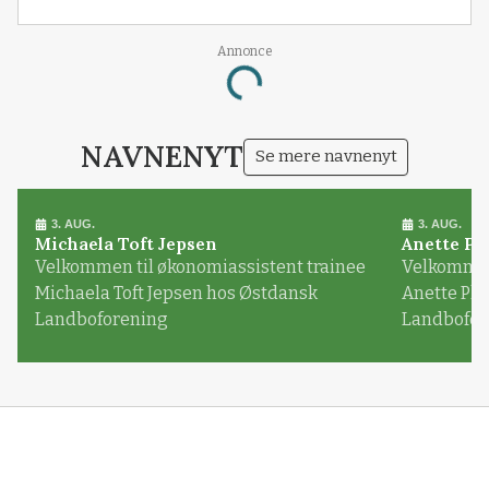
Annonce
Loading...
NAVNENYT
Se mere navnenyt
3. AUG.
3. AUG.
Michaela Toft Jepsen
Anette Pl
Velkommen til økonomiassistent trainee
Velkommen 
Michaela Toft Jepsen hos Østdansk
Anette Pl
Landboforening
Landbofor