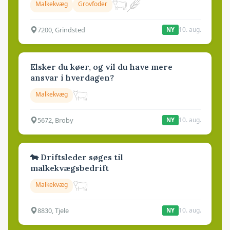
Malkekvæg
Grovfoder
7200, Grindsted
10. aug.
NY
Elsker du køer, og vil du have mere
ansvar i hverdagen?
Malkekvæg
5672, Broby
10. aug.
NY
🐄 Driftsleder søges til
malkekvægsbedrift
Malkekvæg
8830, Tjele
10. aug.
NY