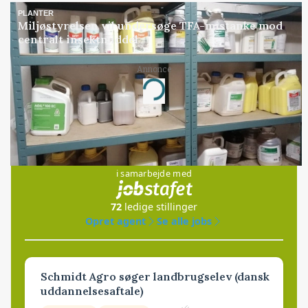
PLANTER
Miljøstyrelsen vil undersøge TFA-mistanke mod
centralt insektmiddel
Annonce
Loading...
Jobs
i samarbejde med
72
ledige stillinger
Opret agent
Se alle jobs
Schmidt Agro søger landbrugselev (dansk
uddannelsesaftale)