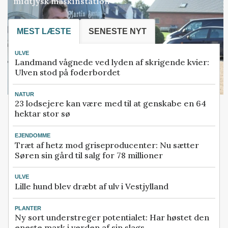
midtjysk maskinstation
MEST LÆSTE
SENESTE NYT
ULVE
Landmand vågnede ved lyden af skrigende kvier:
Ulven stod på foderbordet
NATUR
23 lodsejere kan være med til at genskabe en 64
hektar stor sø
EJENDOMME
Træt af hetz mod griseproducenter: Nu sætter
Søren sin gård til salg for 78 millioner
ULVE
Lille hund blev dræbt af ulv i Vestjylland
PLANTER
Ny sort understreger potentialet: Har høstet den
eneste mark i verden af sin slags