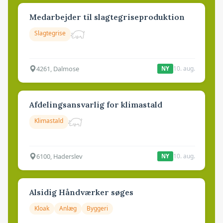
Medarbejder til slagtegriseproduktion
Slagtegrise
4261, Dalmose
10. aug.
NY
Afdelingsansvarlig for klimastald
Klimastald
6100, Haderslev
10. aug.
NY
Alsidig Håndværker søges
Kloak
Anlæg
Byggeri