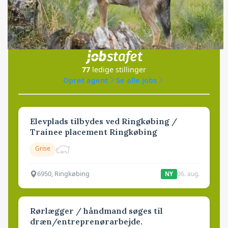
Jobs
i samarbejde med
77
ledige stillinger
Opret agent
Se alle jobs
Elevplads tilbydes ved Ringkøbing /
Trainee placement Ringkøbing
Grise
6950, Ringkøbing
06. aug.
NY
Rørlægger / håndmand søges til
dræn/entreprenørarbejde.