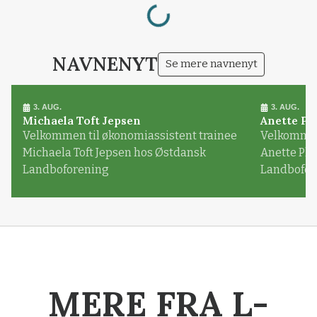
Loading...
NAVNENYT
Se mere navnenyt
3. AUG.
3. AUG.
Michaela Toft Jepsen
Anette Pl
Velkommen til økonomiassistent trainee
Velkommen 
Michaela Toft Jepsen hos Østdansk
Anette Pl
Landboforening
Landbofor
MERE FRA L-