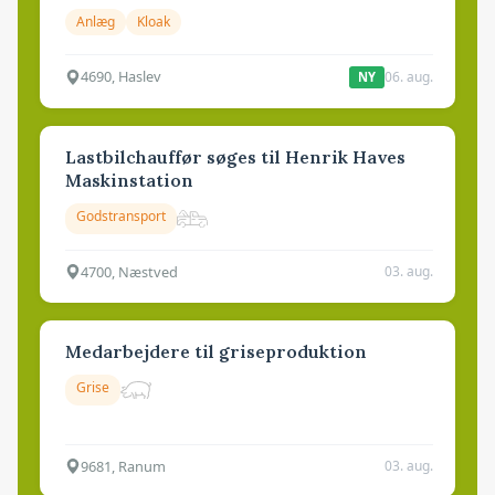
Anlæg
Kloak
4690, Haslev
06. aug.
NY
Lastbilchauffør søges til Henrik Haves
Maskinstation
Godstransport
4700, Næstved
03. aug.
Medarbejdere til griseproduktion
Grise
9681, Ranum
03. aug.