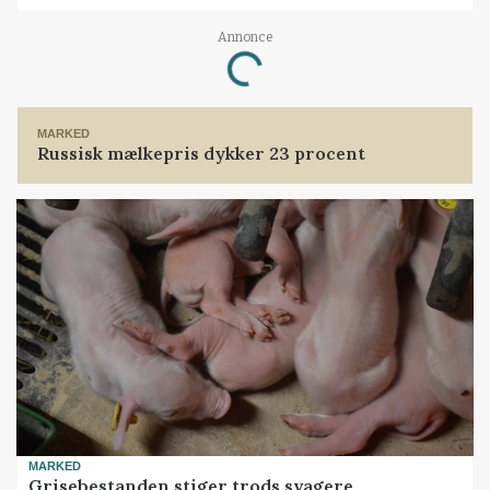
Annonce
Loading...
MARKED
Russisk mælkepris dykker 23 procent
MARKED
Grisebestanden stiger trods svagere