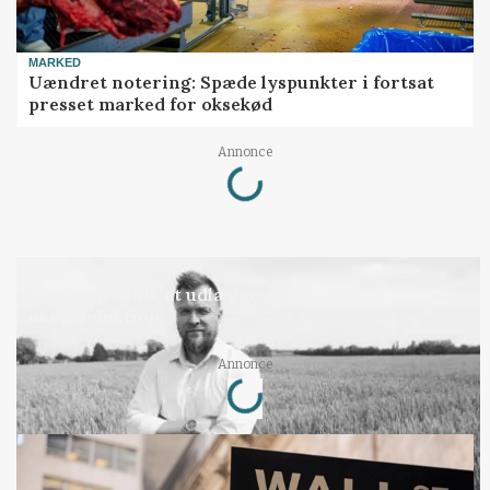
MARKED
Uændret notering: Spæde lyspunkter i fortsat
presset marked for oksekød
Loading...
Annonce
LEDER
Det er en uskik at udlægge et røgslør om
økoproduktion
Loading...
Annonce