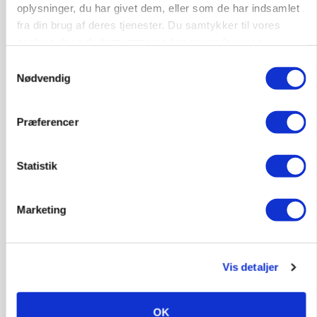
oplysninger, du har givet dem, eller som de har indsamlet
fra din brug af deres tjenester. Du samtykker til vores
cookies, hvis du fortsætter med at anvende vores
hjemmeside.
Samtykkevalg
Nødvendig
Præferencer
Statistik
POLITIK
»Nu stopper I«: Landbrugsdebattør og
protestgruppe vil demonstrere mod ny
Marketing
gødskningslov
Annonce
Vis detaljer
POLITIK
Folketinget behandler ny gødskningslov: Sådan
kan den ændre din bedrift fra 2027
OK