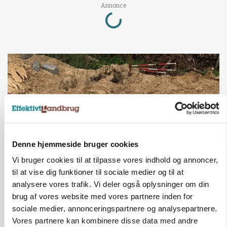
Loading...
Annonce
Denne hjemmeside bruger cookies
Vi bruger cookies til at tilpasse vores indhold og annoncer,
til at vise dig funktioner til sociale medier og til at
BUSINESS
analysere vores trafik. Vi deler også oplysninger om din
Fra mark til mur: Byggeriet kan åbne nyt
marked for biokul
brug af vores website med vores partnere inden for
sociale medier, annonceringspartnere og analysepartnere.
Annonce
Vores partnere kan kombinere disse data med andre