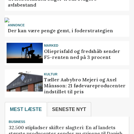
avlsbestand
ANNONCE
Der kan være penge gemt, i foderstrategien
MARKED
Olieprisfald og fredshåb sender
F5-renten ned på 3 procent
KULTUR
Tæller Aabybro Mejeri og Axel
Månsson: 21 fødevareproducenter
indstillet til pris
MEST LÆSTE
SENESTE NYT
BUSINESS
32.500 stipladser skifter slagteri: En af landets
største producenter sender nu grisene til Danish