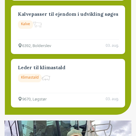
Kalvepasser til ejendom i udvikling søges
Kalve
6392, Bolderslev
03. aug.
Leder til klimastald
Klimastald
9670, Løgstør
03. aug.