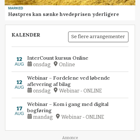
MARKED
Høstpres kan sænke hvedeprisen yderligere
KALENDER
Se flere arrangementer
InterCount kursus Online
12
AUG
onsdag
Online
Webinar – Fordelene ved løbende
12
aflevering af bilag
AUG
onsdag
Webinar - ONLINE
Webinar – Kom i gang med digital
17
bogføring
AUG
mandag
Webinar - ONLINE
Annonce