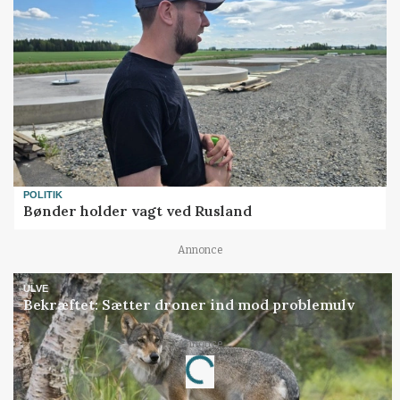
POLITIK
Bønder holder vagt ved Rusland
Annonce
ULVE
Bekræftet: Sætter droner ind mod problemulv
Annonce
Loading...