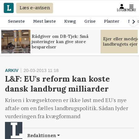
Læs e-avisen
LOGIN
MENU
Seneste
Mest læste
Kvæg
Grise
Planter
Mask
Rådgiver om DB-Tjek: Små
Ejer eller medej
justeringer kan give store
landbrugets ejer
besparelser
ARKIV
20-03-2013 11:18
L&F: EU's reform kan koste
dansk landbrug milliarder
Krisen i kvægsektoren er ikke løst med EU's nye
aftale om en fælles landbrugspolitik. Sådan lyder
vurderingen fra kvægformand
Redaktionen