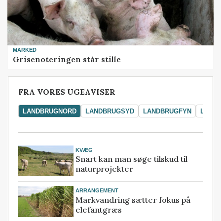
MARKED
Grisenoteringen står stille
FRA VORES UGEAVISER
LANDBRUGNORD
LANDBRUGSYD
LANDBRUGFYN
LAND
KVÆG
Snart kan man søge tilskud til
naturprojekter
ARRANGEMENT
Markvandring sætter fokus på
elefantgræs