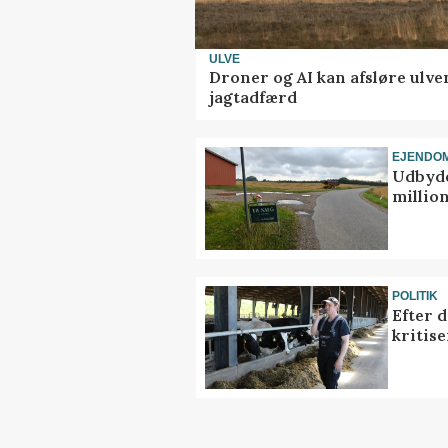
ULVE
Droner og AI kan afsløre ulve
jagtadfærd
EJENDO
Udbyde
million
POLITIK
Efter 
kritis