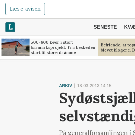
Læs e-avisen
SENESTE
KV
500-600 køer i stort
Befriende, at to
barmarksprojekt: Fra beskeden
blevet klogere. D
start til store drømme
ARKIV
18-03-2013 14:15
Sydøstsjæl
selvstændi
På generalforsamlingen i