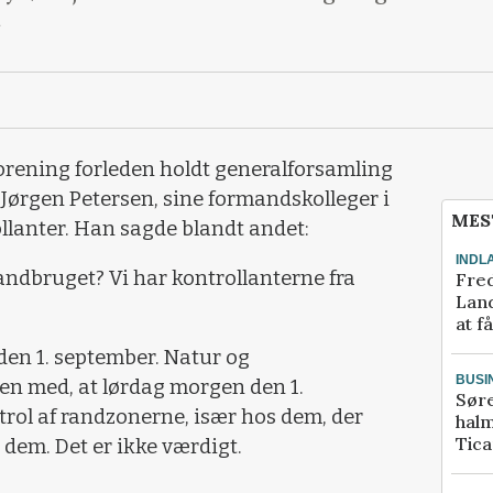
rening forleden holdt generalforsamling
Jørgen Petersen, sine formandskolleger i
MES
ollanter. Han sagde blandt andet:
INDL
landbruget? Vi har kontrollanterne fra
Fred
Land
at f
 den 1. september. Natur og
BUSI
sen med, at lørdag morgen den 1.
Sør
trol af randzonerne, især hos dem, der
halm
Tic
 dem. Det er ikke værdigt.