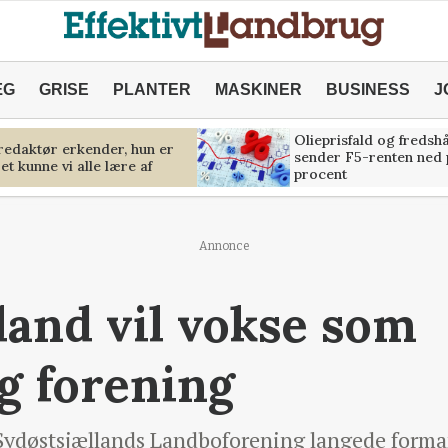
ÆG
GRISE
PLANTER
MASKINER
BUSINESS
J
Olieprisfald og fredsh
predaktør erkender, hun er
sender F5-renten ned 
et kunne vi alle lære af
procent
Annonce
land vil vokse som
g forening
 Sydøstsjællands Landboforening langede forma