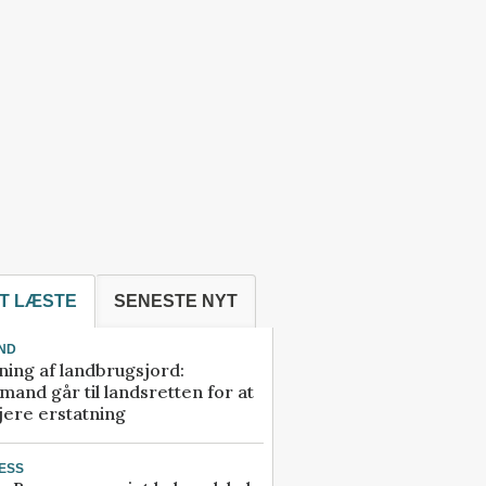
T LÆSTE
SENESTE NYT
ND
ning af landbrugsjord:
and går til landsretten for at
jere erstatning
ESS