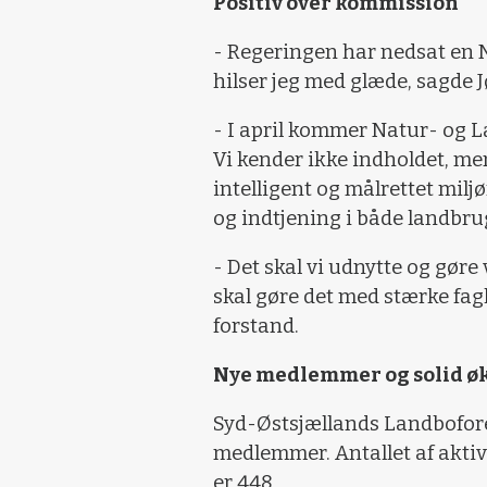
Positiv over kommission
- Regeringen har nedsat en
hilser jeg med glæde, sagde 
- I april kommer Natur- og
Vi kender ikke indholdet, men 
intelligent og målrettet milj
og indtjening i både landbr
- Det skal vi udnytte og gør
skal gøre det med stærke fa
forstand.
Nye medlemmer og solid ø
Syd-Østsjællands Landboforen
medlemmer. Antallet af aktiv
er 448.