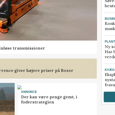
Søre
hente
BUSIN
Konk
mask
PLAN
Ny so
rinløse transmissioner
Har 
verde
rence giver højere priser på Boxer
KVÆG
Ekspl
nyst
frava
ANNONCE
Der kan være penge gemt, i
foderstrategien