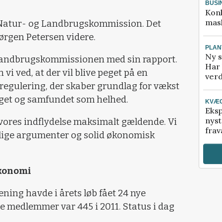
BUSI
Kon
mask
 Natur- og Landbrugskommission. Det
Jørgen Petersen videre.
PLAN
Ny s
 Landbrugskommissionen med sin rapport.
Har 
vi ved, at der vil blive peget på en
verd
øregulering, der skaber grundlag for vækst
uget og samfundet som helhed.
KVÆ
Eksp
nyst
e vores indflydelse maksimalt gældende. Vi
frav
glige argumenter og solid økonomisk
konomi
ing havde i årets løb fået 24 nye
e medlemmer var 445 i 2011. Status i dag