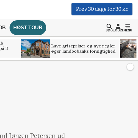
Prøv 30 dage for 30 kr.
OB
HØST-TOUR
SØG
LOGIN
MENU
åb
Lave grisepriser og nye regler
på 3
øger landbobanks forsigtighed
nd Jørgen Petersen ud