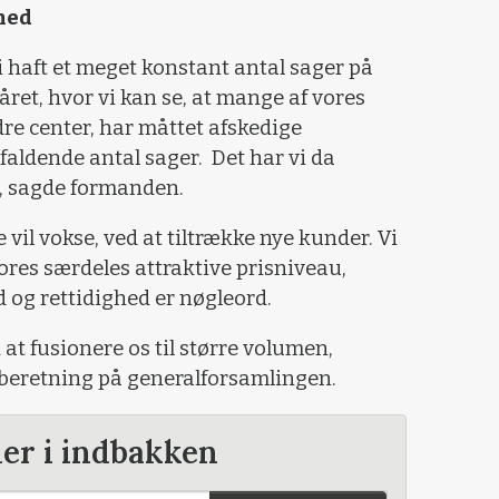
hed
 haft et meget konstant antal sager på
ret, hvor vi kan se, at mange af vores
re center, har måttet afskedige
faldende antal sager.
Det har vi da
r, sagde formanden.
 vil vokse, ved at tiltrække nye kunder. Vi
vores særdeles attraktive prisniveau,
ed og rettidighed er nøgleord.
 at fusionere os til større volumen,
 beretning på generalforsamlingen.
der i indbakken