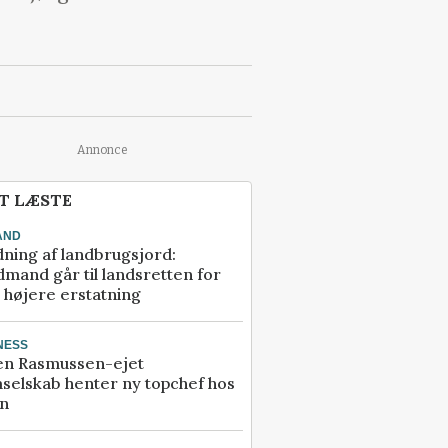
Annonce
T LÆSTE
AND
ning af landbrugsjord:
mand går til landsretten for
å højere erstatning
NESS
en Rasmussen-ejet
selskab henter ny topchef hos
an