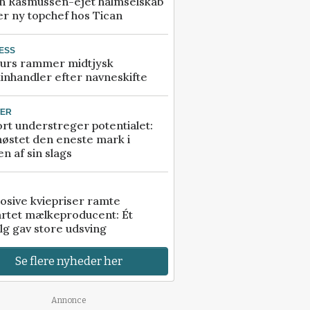
n Rasmussen-ejet halmselskab
r ny topchef hos Tican
ESS
urs rammer midtjysk
inhandler efter navneskifte
TER
rt understreger potentialet:
høstet den eneste mark i
n af sin slags
osive kviepriser ramte
artet mælkeproducent: Ét
lg gav store udsving
Se flere nyheder her
Annonce