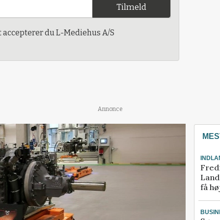
Tilmeld
t accepterer du L-Mediehus A/S
Annonce
MES
INDLA
Fred
Landm
få hø
BUSIN