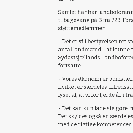
Samlet har har landboforeni
tilbagegang på 3 fra 723. Fors
støttemedlemmer.
- Det er vi i bestyrelsen ret s
antal landmænd - at kunne t
Sydøstsjællands Landboforen
fortsatte:
- Vores økonomi er bomstærk.
hvilket er særdeles tilfredsst
lyset af, at vi for fjerde år i
- Det kan kun lade sig gøre,
Det skyldes også en særdele
med de rigtige kompetencer.