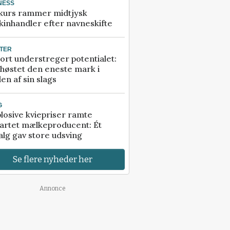
NESS
kurs rammer midtjysk
inhandler efter navneskifte
TER
ort understreger potentialet:
høstet den eneste mark i
en af sin slags
G
losive kviepriser ramte
artet mælkeproducent: Ét
alg gav store udsving
Se flere nyheder her
Annonce