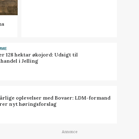
ns
MME
r 128 hektar økojord: Udsigt til
handel i Jelling
dårlige oplevelser med Bovaer: LDM-formand
erer nyt høringsforslag
Annonce