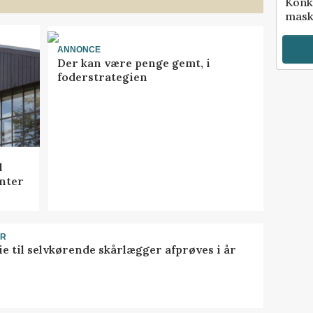
Konk
mask
ANNONCE
Der kan være penge gemt, i
foderstrategien
l
nter
ER
ie til selvkørende skårlægger afprøves i år