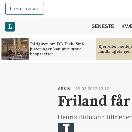
Læs e-avisen
SENESTE
KV
Rådgiver om DB-Tjek: Små
Ejer eller medej
justeringer kan give store
landbrugets ejer
besparelser
ARKIV
15-03-2013 12:12
Friland får
Henrik Biilmann tiltræder 