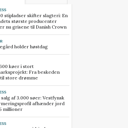
ESS
0 stipladser skifter slagteri: En
ndets største producenter
r nu grisene til Danish Crown
UR
egård holder høstdag
00 køer i stort
arksprojekt: Fra beskeden
 til store drømme
ESS
 salg af 3.000 søer: Vestfynsk
rmeringsprofil afhænder jord
5 millioner
ESS