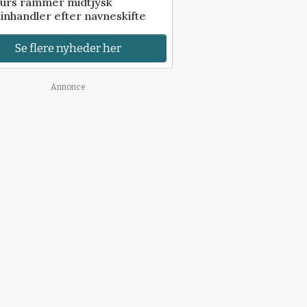
urs rammer midtjysk
inhandler efter navneskifte
Se flere nyheder her
Annonce