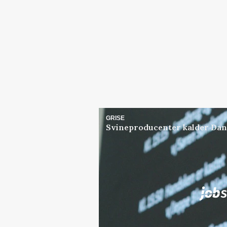
GRISE
Svineproducenter kalder Dan
Jobs
i samarbejde med