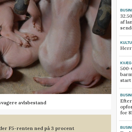
BUSIN
32.50
af la
sende
KULT
Herr
KVÆG
500-6
barm
start
BUSIN
Efter
svagere avlsbestand
opfo
for 8
nder F5-renten ned på 3 procent
BUSIN