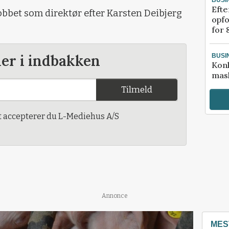
Efte
bbet som direktør efter Karsten Deibjerg
opfo
for 
der i indbakken
BUSI
Kon
mask
Tilmeld
t accepterer du L-Mediehus A/S
Annonce
MES