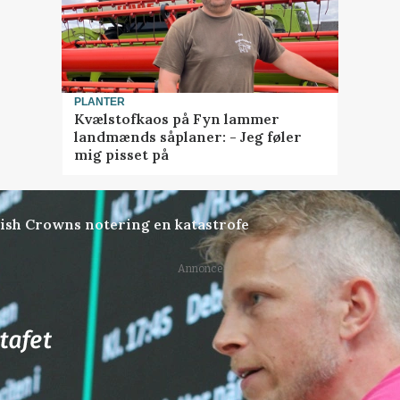
PLANTER
Kvælstofkaos på Fyn lammer
landmænds såplaner: - Jeg føler
mig pisset på
ish Crowns notering en katastrofe
Annonce
78
ledige stillinger