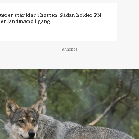
R
tører står klar i høsten: Sådan holder PN
er landmænd i gang
Annonce