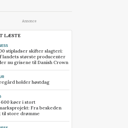
Annonce
T LÆSTE
NESS
00 stipladser skifter slagteri:
f landets største producenter
er nu grisene til Danish Crown
UR
regård holder høstdag
G
600 køer i stort
marksprojekt: Fra beskeden
t til store drømme
NESS