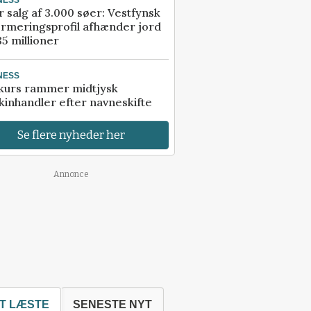
r salg af 3.000 søer: Vestfynsk
rmeringsprofil afhænder jord
85 millioner
NESS
kurs rammer midtjysk
inhandler efter navneskifte
Se flere nyheder her
Annonce
T LÆSTE
SENESTE NYT