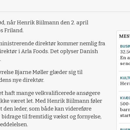
d, når Henrik Biilmann den 2. april
s Friland.
MES
nistrerende direktør kommer nemlig fra
BUSI
rektør i Arla Foods. Det oplyser Danish
32.5
En a
.
send
else Bjarne Møller glæder sig til
KULT
ens nye direktør.
Her
et haft mange velkvalificerede ansøgere
KVÆ
ikke været let. Med Henrik Biilmann føler
500-
det den leder, som både kan videreføre
bar
star
bidrage til fremtidig vækst og fornyelse
,
meddelelsen.
BUSI