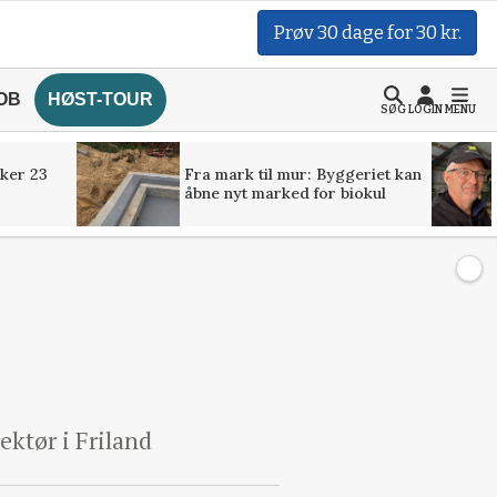
Prøv 30 dage for 30 kr.
OB
HØST-TOUR
SØG
LOGIN
MENU
ker 23
Fra mark til mur: Byggeriet kan
åbne nyt marked for biokul
ektør i Friland