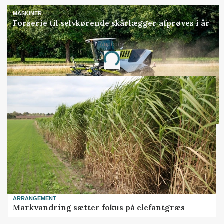
MASKINER
Forserie til selvkørende skårlægger afprøves i år
Annonce
Loading...
ARRANGEMENT
Markvandring sætter fokus på elefantgræs