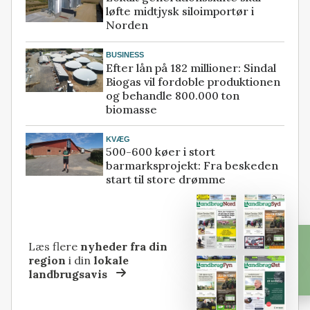
løfte midtjysk siloimportør i
Norden
BUSINESS
Efter lån på 182 millioner: Sindal
Biogas vil fordoble produktionen
og behandle 800.000 ton
biomasse
KVÆG
500-600 køer i stort
barmarksprojekt: Fra beskeden
start til store drømme
Læs flere
nyheder fra din
region
i din
lokale
landbrugsavis