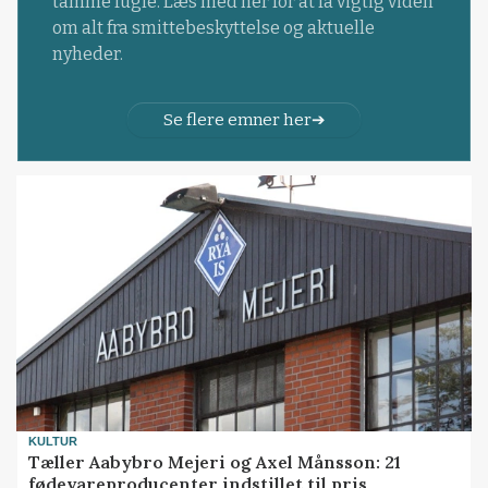
tamme fugle. Læs med her for at få vigtig viden
om alt fra smittebeskyttelse og aktuelle
nyheder.
Se flere emner her
KULTUR
Tæller Aabybro Mejeri og Axel Månsson: 21
fødevareproducenter indstillet til pris