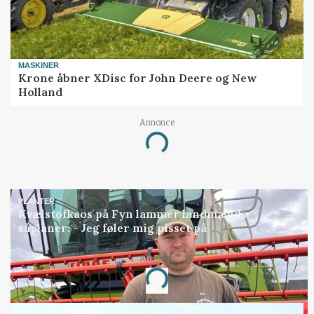
MASKINER
Krone åbner XDisc for John Deere og New
Holland
Annonce
Loading...
PLANTER
Kvælstofkaos på Fyn lammer landmænds
såplaner: - Jeg føler mig pisset på
Annonce
Loading...