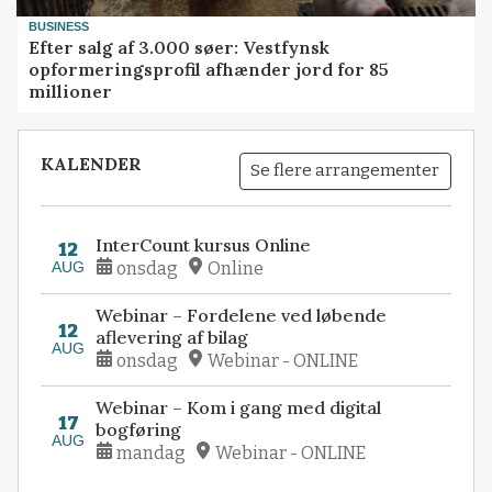
BUSINESS
Efter salg af 3.000 søer: Vestfynsk
opformeringsprofil afhænder jord for 85
millioner
KALENDER
Se flere arrangementer
InterCount kursus Online
12
AUG
onsdag
Online
Webinar – Fordelene ved løbende
12
aflevering af bilag
AUG
onsdag
Webinar - ONLINE
Webinar – Kom i gang med digital
17
bogføring
AUG
mandag
Webinar - ONLINE