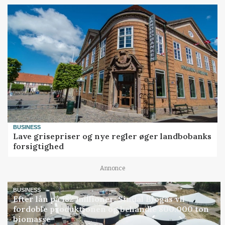
BUSINESS
Lave grisepriser og nye regler øger landbobanks
forsigtighed
Annonce
BUSINESS
Efter lån på 182 millioner: Sindal Biogas vil
fordoble produktionen og behandle 800.000 ton
biomasse