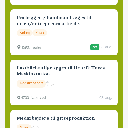
Rørlægger / håndmand søges til
dræn/entreprenørarbejde.
Anlæg
Kloak
4690, Haslev
06. aug.
NY
Lastbilchauffør søges til Henrik Haves
Maskinstation
Godstransport
4700, Næstved
03. aug.
Medarbejdere til griseproduktion
Grise