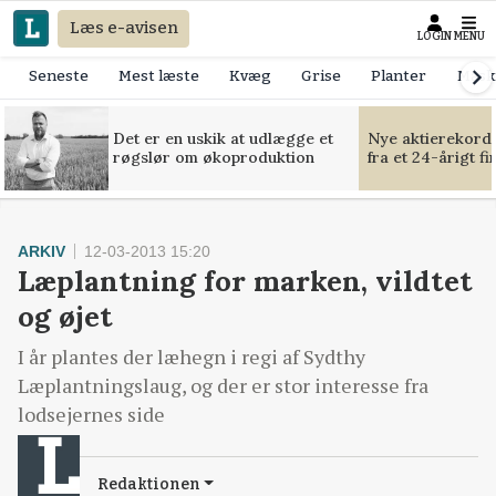
Læs e-avisen
LOGIN
MENU
Seneste
Mest læste
Kvæg
Grise
Planter
Mask
Det er en uskik at udlægge et
Nye aktierekorde
røgslør om økoproduktion
fra et 24-årigt f
ARKIV
12-03-2013 15:20
Læplantning for marken, vildtet
og øjet
I år plantes der læhegn i regi af Sydthy
Læplantningslaug, og der er stor interesse fra
lodsejernes side
Redaktionen