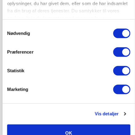
oplysninger, du har givet dem, eller som de har indsamlet
fra din brug af deres tjenester. Du samtykker til vores
MARKEDSFOKUS
cookies, hvis du fortsætter med at anvende vores
Nye aktierekorder – og den brutale lektie fra et
24-årigt finansgeni
hjemmeside.
Samtykkevalg
Nødvendig
Annonce
Loading...
Præferencer
Statistik
HØST-TOUR
Marketing
Vis detaljer
OK