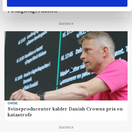
PLANTER
På døgnvagt i høsten
Annonce
GRISE
Svineproducenter kalder Danish Crowns pris en
katastrofe
Annonce