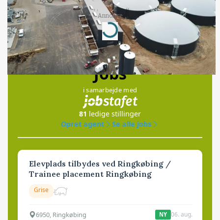
Annonce
Loading...
Jobs
i samarbejde med
81
ledige stillinger
Opret agent
Se alle jobs
Elevplads tilbydes ved Ringkøbing /
Trainee placement Ringkøbing
Grise
6950, Ringkøbing
06. aug.
NY