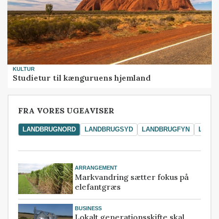
KULTUR
Studietur til kænguruens hjemland
FRA VORES UGEAVISER
LANDBRUGNORD
LANDBRUGSYD
LANDBRUGFYN
LAND
ARRANGEMENT
Markvandring sætter fokus på
elefantgræs
BUSINESS
Lokalt generationsskifte skal