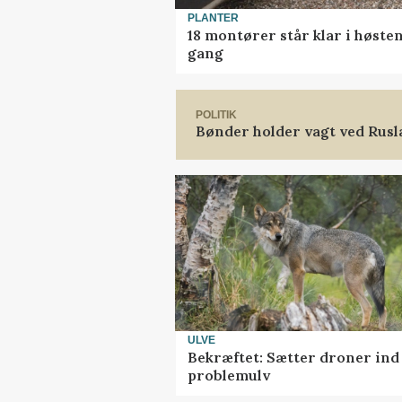
PLANTER
18 montører står klar i høst
gang
POLITIK
Bønder holder vagt ved Rus
ULVE
Bekræftet: Sætter droner in
problemulv