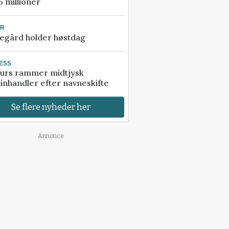
5 millioner
UR
egård holder høstdag
ESS
urs rammer midtjysk
inhandler efter navneskifte
Se flere nyheder her
Annonce