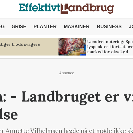
ÆG
GRISE
PLANTER
MASKINER
BUSINESS
J
Uændret notering: Sp
tiger trods svagere
lyspunkter i fortsat pr
marked for oksekød
Annonce
: - Landbruget er vi
lse
r Annette Vilhelmsen lagde på et møde ikke skj