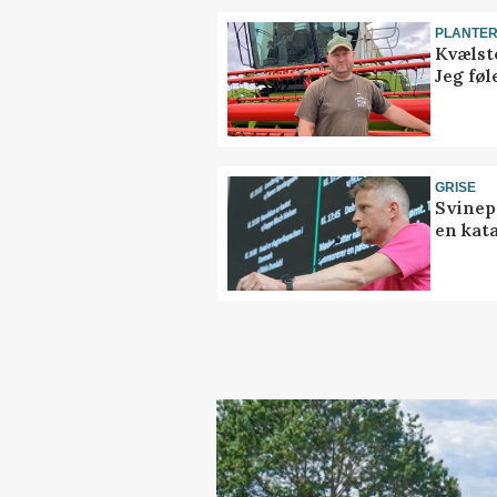
PLANTE
Kvælst
Jeg føl
GRISE
Svinep
en kat