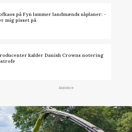
R
ofkaos på Fyn lammer landmænds såplaner: -
er mig pisset på
roducenter kalder Danish Crowns notering
astrofe
Annonce