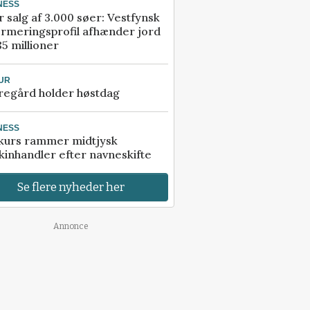
NESS
r salg af 3.000 søer: Vestfynsk
rmeringsprofil afhænder jord
85 millioner
UR
regård holder høstdag
NESS
kurs rammer midtjysk
inhandler efter navneskifte
Se flere nyheder her
Annonce