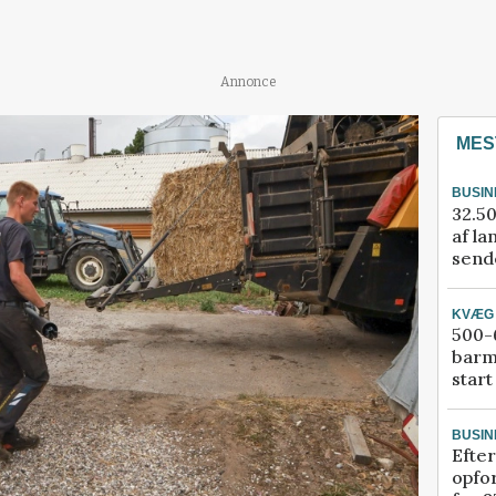
Annonce
MES
BUSIN
32.50
af la
sende
KVÆG
500-6
barm
start
BUSIN
Efter
opfo