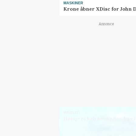
MASKINER
Krone åbner XDisc for John 
Annonce
MARKED
Høstpres kan sænke hvedepri