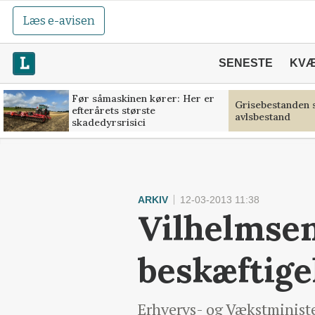
Læs e-avisen
SENESTE
KV
Før såmaskinen kører: Her er
Grisebestanden s
efterårets største
avlsbestand
skadedyrsrisici
ARKIV
12-03-2013 11:38
Vilhelmsen
beskæftige
Erhvervs- og Vækstministe