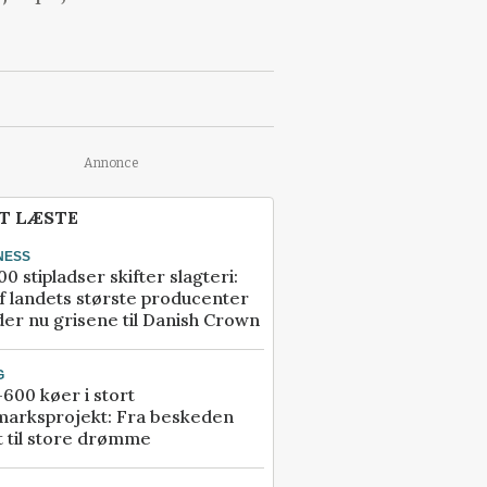
Annonce
T LÆSTE
NESS
00 stipladser skifter slagteri:
f landets største producenter
er nu grisene til Danish Crown
G
600 køer i stort
marksprojekt: Fra beskeden
t til store drømme