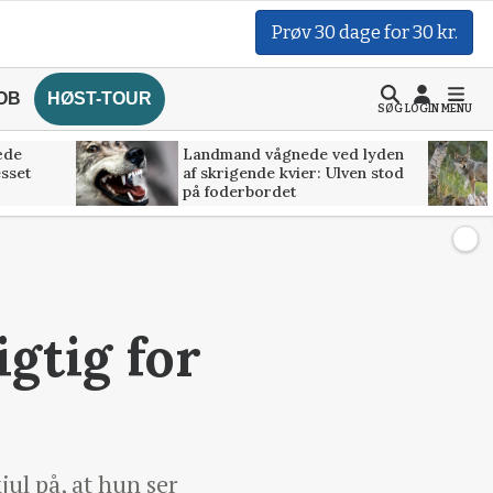
Prøv 30 dage for 30 kr.
OB
HØST-TOUR
SØG
LOGIN
MENU
æde
Landmand vågnede ved lyden
esset
af skrigende kvier: Ulven stod
på foderbordet
gtig for
ul på, at hun ser