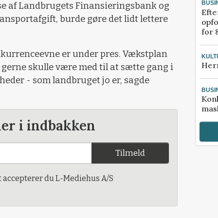
BUSI
lse af Landbrugets Finansieringsbank og
Efte
ansportafgift, burde gøre det lidt lettere
opfo
for 
onkurrenceevne er under pres. Vækstplan
KULT
Her
gerne skulle være med til at sætte gang i
eder - som landbruget jo er, sagde
BUSI
Kon
mask
der i indbakken
Tilmeld
t accepterer du L-Mediehus A/S