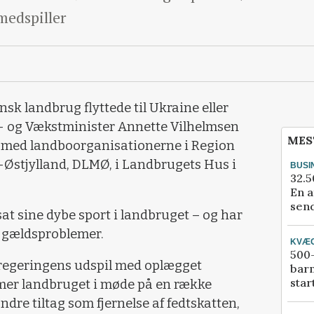
medspiller
ansk landbrug flyttede til Ukraine eller
s- og Vækstminister Annette Vilhelmsen
MES
 med landboorganisationerne i Region
Østjylland, DLMØ, i Landbrugets Hus i
BUSI
32.5
En a
send
at sine dybe sport i landbruget – og har
 gældsproblemer.
KVÆ
500-
regeringens udspil med oplægget
bar
star
er landbruget i møde på en række
e tiltag som fjernelse af fedtskatten,