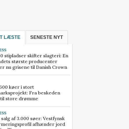
T LÆSTE
SENESTE NYT
ESS
0 stipladser skifter slagteri: En
ndets største producenter
r nu grisene til Danish Crown
00 køer i stort
arksprojekt: Fra beskeden
 til store drømme
ESS
 salg af 3.000 søer: Vestfynsk
rmeringsprofil afhænder jord