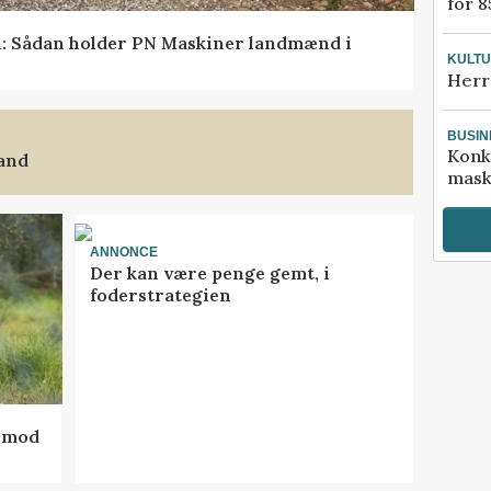
for 8
en: Sådan holder PN Maskiner landmænd i
KULT
Herr
BUSIN
Konk
land
mask
ANNONCE
Der kan være penge gemt, i
foderstrategien
d mod