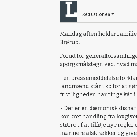
Redaktionen
Mandag aften holder Familie
Brørup.
Forud for generalforsamling
spørgsmålstegn ved, hvad m
I en pressemeddelelse forkla
landmænd står i kø for at gør
frivilligheden har ringe kår
- Der er en dæmonisk dishar
konkret handling fra lovgiver
større af at tilføje nye regler
nærmere afskrækker og giver 