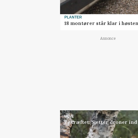
PLANTER
18 montører står klar i høst
Annonce
ULVE
Bekræftet: Sætter droner in