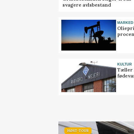
svagere avlsbestand
MARKED
Oliepr
procen
KULTUR
Tæller
fødeva
HØST-TOUR