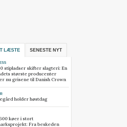
T LÆSTE
SENESTE NYT
ESS
0 stipladser skifter slagteri: En
ndets største producenter
r nu grisene til Danish Crown
UR
egård holder høstdag
00 køer i stort
arksprojekt: Fra beskeden