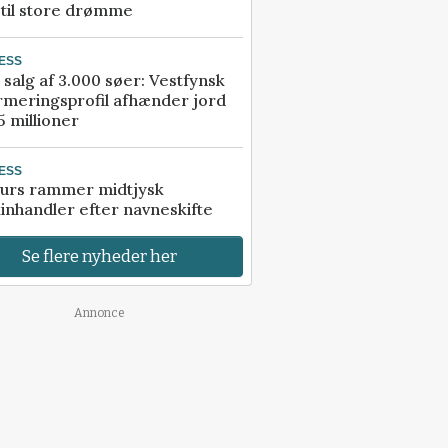
 til store drømme
ESS
 salg af 3.000 søer: Vestfynsk
rmeringsprofil afhænder jord
5 millioner
ESS
urs rammer midtjysk
inhandler efter navneskifte
Se flere nyheder her
Annonce