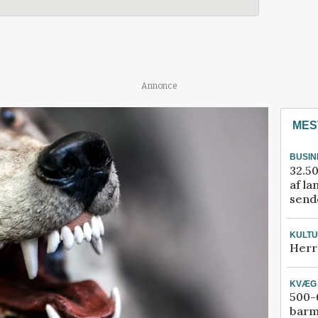
Annonce
MES
BUSIN
32.50
af la
sende
KULT
Herr
KVÆG
500-6
barm