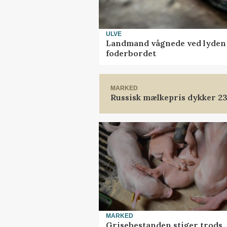
ULVE
Landmand vågnede ved lyden a
foderbordet
MARKED
Russisk mælkepris dykker 2
MARKED
Grisebestanden stiger trods