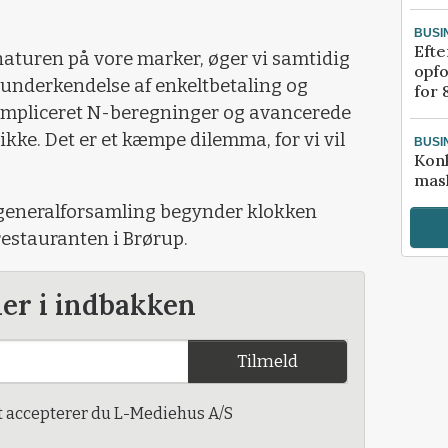
BUSI
Efte
or naturen på vore marker, øger vi samtidig
opfo
, underkendelse af enkeltbetaling og
for 
kompliceret N-beregninger og avancerede
ikke. Det er et kæmpe dilemma, for vi vil
BUSI
Kon
mask
generalforsamling begynder klokken
estauranten i Brørup.
der i indbakken
Tilmeld
t accepterer du L-Mediehus A/S