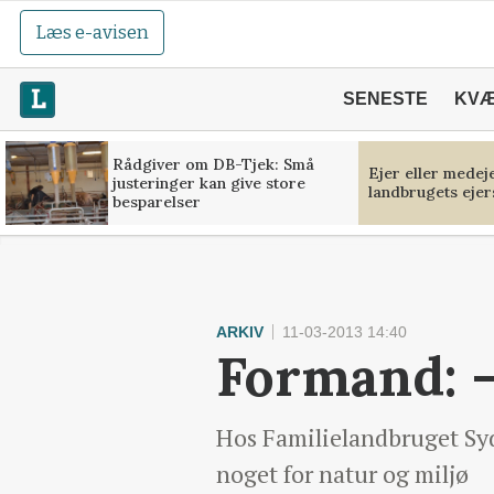
Læs e-avisen
SENESTE
KV
Rådgiver om DB-Tjek: Små
Ejer eller medej
justeringer kan give store
landbrugets ejer
besparelser
ARKIV
11-03-2013 14:40
Formand: -
Hos Familielandbruget Syd
noget for natur og miljø