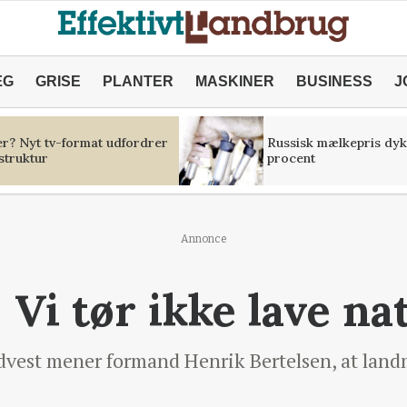
ÆG
GRISE
PLANTER
MASKINER
BUSINESS
J
er? Nyt tv-format udfordrer
Russisk mælkepris dyk
struktur
procent
Annonce
 Vi tør ikke lave na
vest mener formand Henrik Bertelsen, at landm