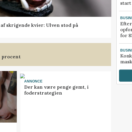
start
BUSIN
Efter
f skrigende kvier: Ulven stod på
opfo
for 8
BUSIN
Konk
3 procent
mask
ANNONCE
Der kan være penge gemt, i
foderstrategien