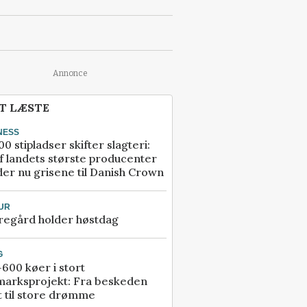
Annonce
T LÆSTE
NESS
00 stipladser skifter slagteri:
f landets største producenter
er nu grisene til Danish Crown
UR
regård holder høstdag
G
600 køer i stort
marksprojekt: Fra beskeden
t til store drømme