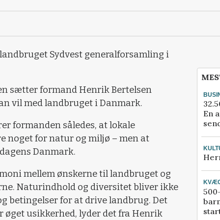
landbruget Sydvest generalforsamling i
MES
en sætter formand Henrik Bertelsen
BUSI
an vil med landbruget i Danmark.
32.5
En a
send
rer formanden således, at lokale
e noget for natur og miljø – men at
KULT
 i dagens Danmark.
Her
moni mellem ønskerne til landbruget og
KVÆ
ne. Naturindhold og diversitet bliver ikke
500-
 og betingelser for at drive landbrug. Det
bar
star
øget usikkerhed, lyder det fra Henrik