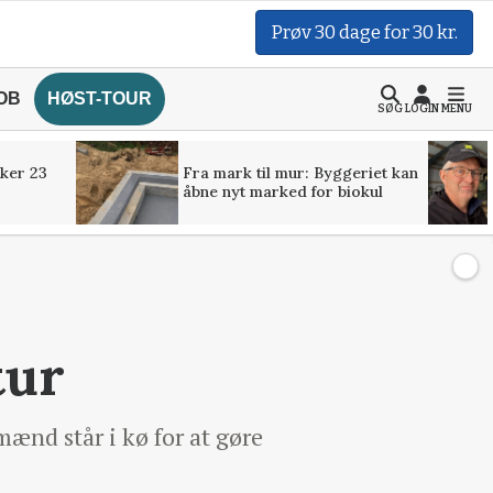
Prøv 30 dage for 30 kr.
OB
HØST-TOUR
SØG
LOGIN
MENU
ker 23
Fra mark til mur: Byggeriet kan
åbne nyt marked for biokul
tur
ænd står i kø for at gøre