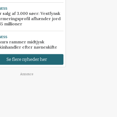
NESS
r salg af 3.000 søer: Vestfynsk
rmeringsprofil afhænder jord
85 millioner
NESS
kurs rammer midtjysk
inhandler efter navneskifte
Se flere nyheder her
Annonce