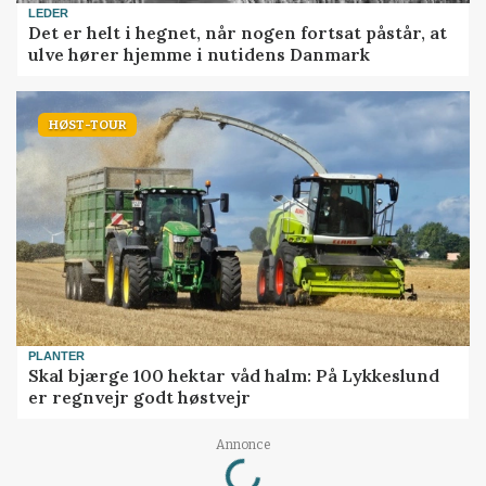
LEDER
Det er helt i hegnet, når nogen fortsat påstår, at
ulve hører hjemme i nutidens Danmark
HØST-TOUR
PLANTER
Skal bjærge 100 hektar våd halm: På Lykkeslund
er regnvejr godt høstvejr
Loading...
Annonce