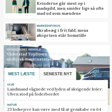
Kvinderne går mest op i
madspild, men smider lige så ofte
mad ud som mændene
MARKEDSFOKUS
Skrabeæg i frit fald, mens
økoprisen står bomstille
SPONSORERET INDHOLD
Väderstad TopDown 500 løfter oppetiden hos
midtjysk maskinstation
MEST LÆSTE
SENESTE NYT
ULVE
Landmand vågnede ved lyden af skrigende kvier:
Ulven stod på foderbordet
NATUR
23 lodsejere kan være med til at genskabe en 64