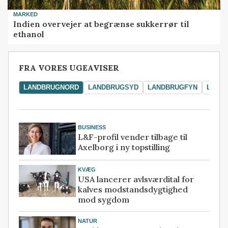
MARKED
Indien overvejer at begrænse sukkerrør til
ethanol
FRA VORES UGEAVISER
LANDBRUGNORD
LANDBRUGSYD
LANDBRUGFYN
LAND
BUSINESS
L&F-profil vender tilbage til
Axelborg i ny topstilling
KVÆG
USA lancerer avlsværdital for
kalves modstandsdygtighed
mod sygdom
NATUR