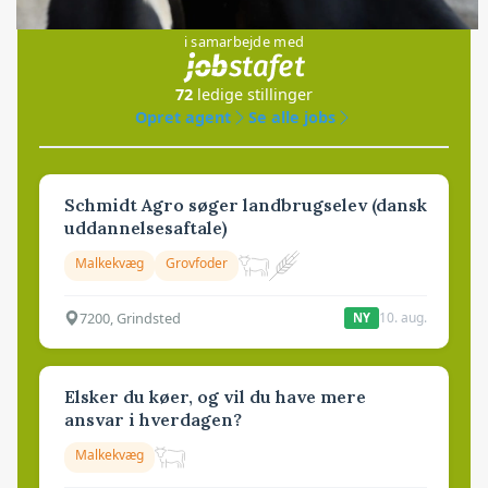
Jobs
i samarbejde med
72
ledige stillinger
Opret agent
Se alle jobs
Schmidt Agro søger landbrugselev (dansk
uddannelsesaftale)
Malkekvæg
Grovfoder
7200, Grindsted
10. aug.
NY
Elsker du køer, og vil du have mere
ansvar i hverdagen?
Malkekvæg