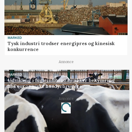
MARKED
Tysk industri trodser energipres og kinesisk
konkurrence
Annonce
MARKED
Udvikling i fugleinfluenza vækker bekymring
hos europæiske husdyrbrugere
Annonce
Loading...