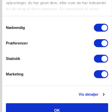
oplysninger, du har givet dem, eller som de har indsamlet
Klimastald
fra din brug af deres tjenester. Du samtykker til vores
cookies, hvis du fortsætter med at anvende vores
hjemmeside.
Samtykkevalg
6100, Haderslev
10. aug.
NY
Nødvendig
Alsidig Håndværker søges
Præferencer
Kloak
Anlæg
Byggeri
Statistik
2730, Herlev
10. aug.
NY
Marketing
Vis detaljer
OK