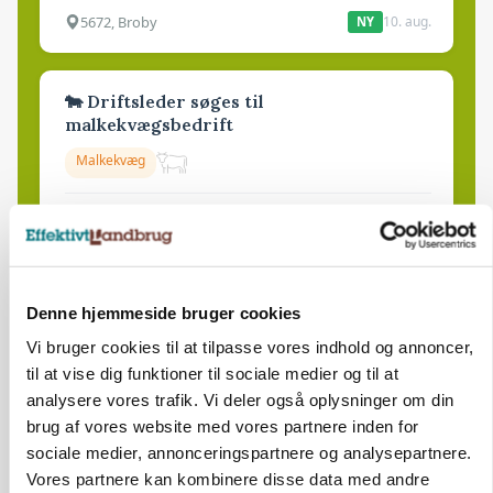
5672, Broby
10. aug.
NY
🐄 Driftsleder søges til
malkekvægsbedrift
Malkekvæg
8830, Tjele
10. aug.
NY
Medarbejder til slagtegriseproduktion
Denne hjemmeside bruger cookies
Slagtegrise
Vi bruger cookies til at tilpasse vores indhold og annoncer,
til at vise dig funktioner til sociale medier og til at
analysere vores trafik. Vi deler også oplysninger om din
4261, Dalmose
10. aug.
NY
brug af vores website med vores partnere inden for
sociale medier, annonceringspartnere og analysepartnere.
Vores partnere kan kombinere disse data med andre
Afdelingsansvarlig for klimastald