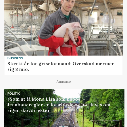
BUSINESS
Stærkt år for griseformand: Overskud nærmer
sig 8 mio.
Annonce
POLITIK
»Som at få Mona Lisa som nabo«: -
Jernbaneregler er forældede og bør laves om,
siger skovdirektør
Loading...
Annonce