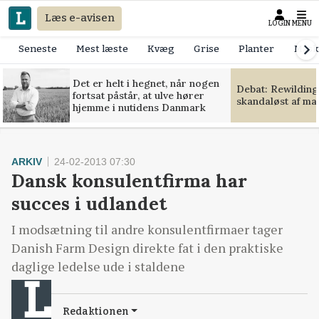
Læs e-avisen
LOGIN
MENU
Seneste
Mest læste
Kvæg
Grise
Planter
Mask
Det er helt i hegnet, når nogen
Debat: Rewilding
fortsat påstår, at ulve hører
skandaløst af m
hjemme i nutidens Danmark
ARKIV
24-02-2013 07:30
Dansk konsulentfirma har
succes i udlandet
I modsætning til andre konsulentfirmaer tager
Danish Farm Design direkte fat i den praktiske
daglige ledelse ude i staldene
Redaktionen