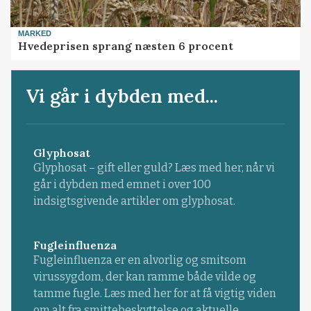
MARKED
Hvedeprisen sprang næsten 6 procent
Vi går i dybden med...
Glyphosat
Glyphosat – gift eller guld? Læs med her, når vi
går i dybden med emnet i over 100
indsigtsgivende artikler om glyphosat.
Fugleinfluenza
Fugleinfluenza er en alvorlig og smitsom
virussygdom, der kan ramme både vilde og
tamme fugle. Læs med her for at få vigtig viden
om alt fra smittebeskyttelse og aktuelle