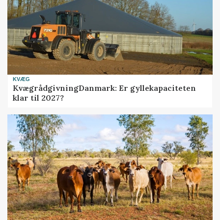
KVÆG
KvægrådgivningDanmark: Er gyllekapaciteten
klar til 2027?