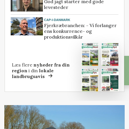
God jagt starter med gode
levesteder
CAP-I-DANMARK
Fjerkræbranchen: - Vi forlanger
ens konkurrence- og
produktionsvilkår
Læs flere
nyheder fra din
region
i din
lokale
landbrugsavis