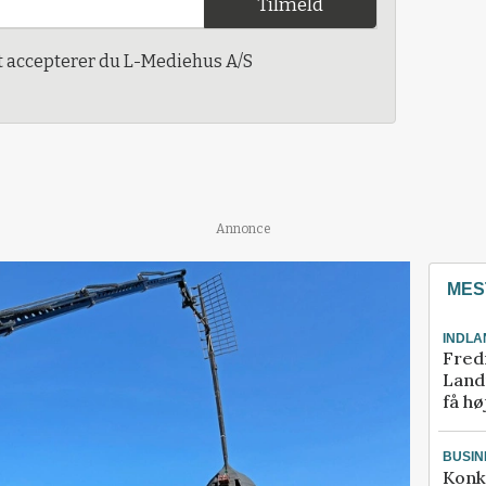
Tilmeld
t accepterer du L-Mediehus A/S
Annonce
MES
INDLA
Fred
Landm
få hø
BUSIN
Konk