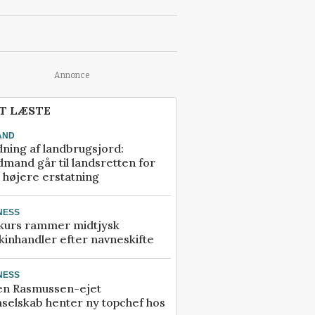
Annonce
T LÆSTE
AND
ning af landbrugsjord:
mand går til landsretten for
å højere erstatning
NESS
kurs rammer midtjysk
inhandler efter navneskifte
NESS
en Rasmussen-ejet
selskab henter ny topchef hos