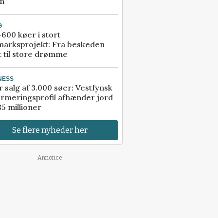
an
G
600 køer i stort
marksprojekt: Fra beskeden
t til store drømme
NESS
r salg af 3.000 søer: Vestfynsk
rmeringsprofil afhænder jord
85 millioner
Se flere nyheder her
Annonce