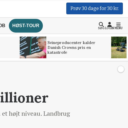
Prøv 30 dage for 30 kr.
OB
HØST-TOUR
SØG
LOGIN
MENU
Svineproducenter kalder
Danish Crowns pris en
katastrofe
illioner
å et højt niveau. Landbrug