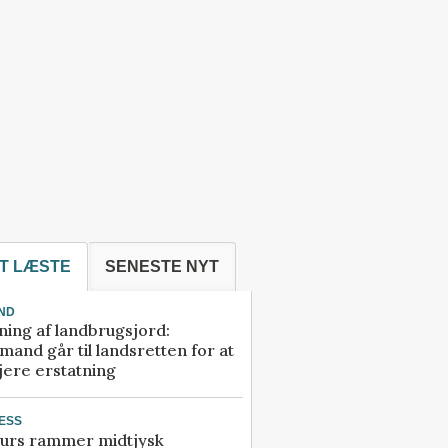
T LÆSTE
SENESTE NYT
ND
ning af landbrugsjord:
and går til landsretten for at
jere erstatning
ESS
urs rammer midtjysk