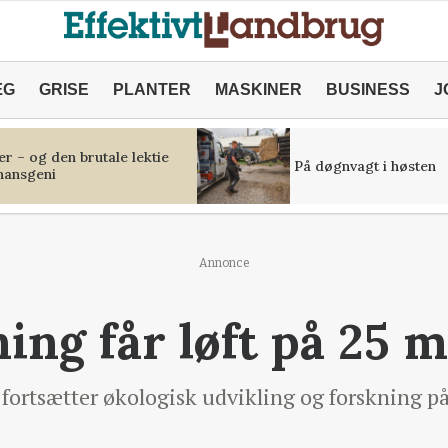
ÆG
GRISE
PLANTER
MASKINER
BUSINESS
J
r – og den brutale lektie
På døgnvagt i høsten
inansgeni
Annonce
ng får løft på 25 m
 fortsætter økologisk udvikling og forskning p
.