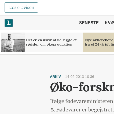
Læs e-avisen
SENESTE
KV
Det er en uskik at udlægge et
Nye aktierekorde
røgslør om økoproduktion
fra et 24-årigt f
ARKIV
14-02-2013 10:36
Øko-forskni
Ifølge fødevareministeren
& Fødevarer er begejstret