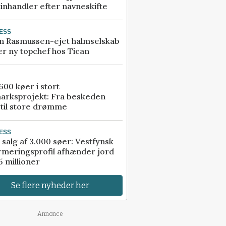
inhandler efter navneskifte
ESS
n Rasmussen-ejet halmselskab
r ny topchef hos Tican
00 køer i stort
arksprojekt: Fra beskeden
 til store drømme
ESS
 salg af 3.000 søer: Vestfynsk
rmeringsprofil afhænder jord
5 millioner
Se flere nyheder her
Annonce