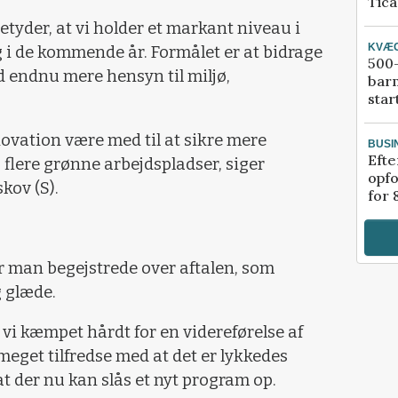
Tic
tyder, at vi holder et markant niveau i
KVÆ
 i de kommende år. Formålet er at bidrage
500-
d endnu mere hensyn til miljø,
bar
star
ovation være med til at sikre mere
BUSI
Efte
g flere grønne arbejdspladser, siger
opfo
kov (S).
for 
 man begejstrede over aftalen, som
 glæde.
vi kæmpet hårdt for en videreførelse af
meget tilfredse med at det er lykkedes
, at der nu kan slås et nyt program op.