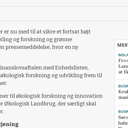
 er nu med til at sikre et fortsat højt
kling og forskning og grønne
MES
 en pressemeddelelse, hvor en ny
INDL
Fred
Land
 finanslovsaftalen med Enhedslisten,
at f
 økologisk forskning og udvikling frem til
er.
BUSI
Kon
oner til økologisk forskning og innovation
mask
or Økologisk Landbrug, der særligt skal
r.
BUSI
Sør
halm
tjening