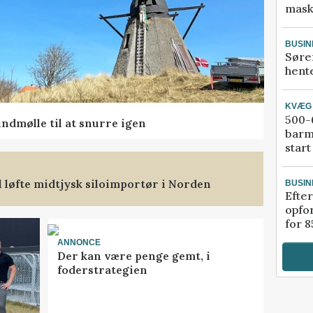
mask
BUSIN
Søre
hente
KVÆG
500-6
ndmølle til at snurre igen
barm
start
l løfte midtjysk siloimportør i Norden
BUSIN
Efter
opfo
for 8
ANNONCE
Der kan være penge gemt, i
foderstrategien