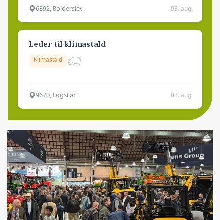
6392, Bolderslev
03. aug.
Leder til klimastald
Klimastald
9670, Løgstør
03. aug.