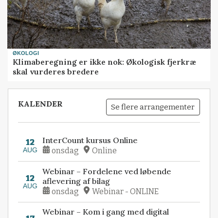
ØKOLOGI
Klimaberegning er ikke nok: Økologisk fjerkræ
skal vurderes bredere
KALENDER
Se flere arrangementer
InterCount kursus Online
12
AUG
onsdag
Online
Webinar – Fordelene ved løbende
12
aflevering af bilag
AUG
onsdag
Webinar - ONLINE
Webinar – Kom i gang med digital