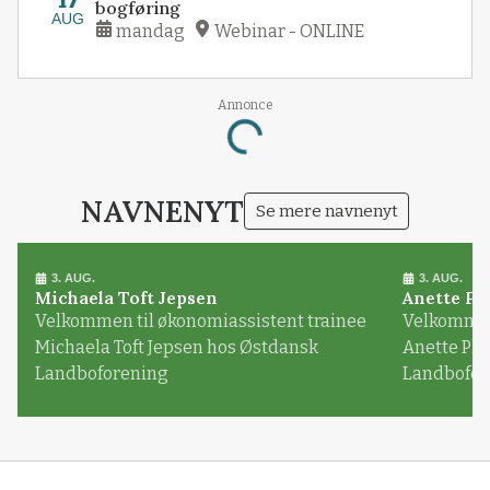
17
bogføring
AUG
mandag
Webinar - ONLINE
Loading...
Annonce
NAVNENYT
Se mere navnenyt
3. AUG.
3. AUG.
Michaela Toft Jepsen
Anette Pl
Velkommen til økonomiassistent trainee
Velkommen 
Michaela Toft Jepsen hos Østdansk
Anette Pl
Landboforening
Landbofor