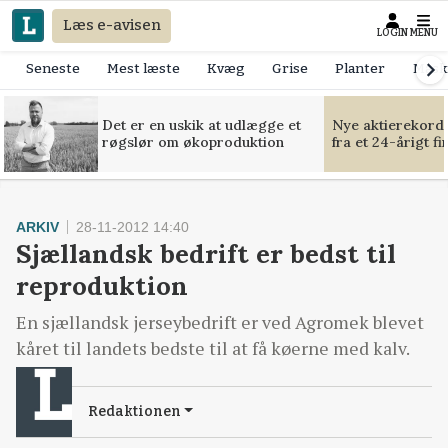
Læs e-avisen
LOGIN
MENU
Seneste
Mest læste
Kvæg
Grise
Planter
Mask
Det er en uskik at udlægge et
Nye aktierekorde
røgslør om økoproduktion
fra et 24-årigt f
ARKIV
28-11-2012 14:40
Sjællandsk bedrift er bedst til
reproduktion
En sjællandsk jerseybedrift er ved Agromek blevet
kåret til landets bedste til at få køerne med kalv.
Redaktionen