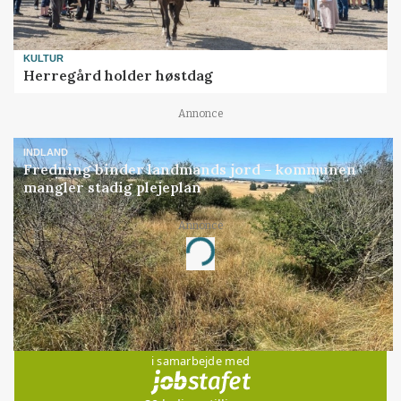
KULTUR
Herregård holder høstdag
Annonce
INDLAND
Fredning binder landmands jord – kommunen
mangler stadig plejeplan
Annonce
Loading...
Jobs
i samarbejde med