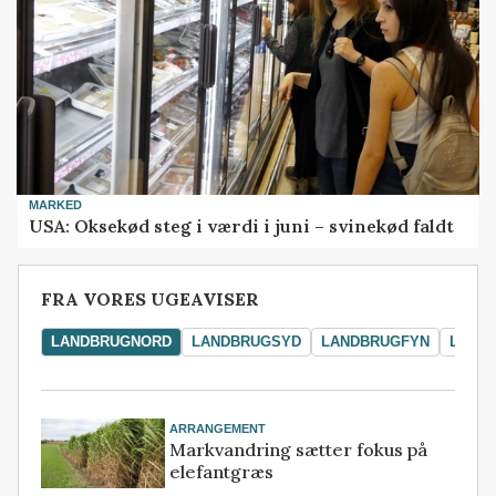
MARKED
USA: Oksekød steg i værdi i juni – svinekød faldt
FRA VORES UGEAVISER
LANDBRUGNORD
LANDBRUGSYD
LANDBRUGFYN
LAND
ARRANGEMENT
Markvandring sætter fokus på
elefantgræs