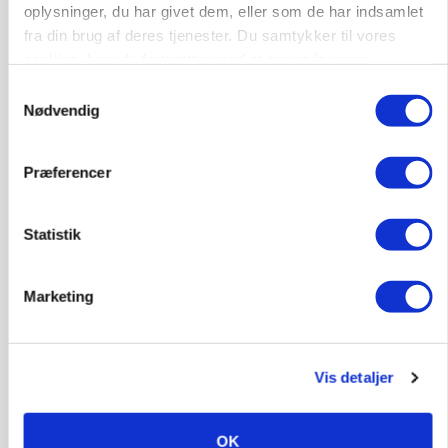
oplysninger, du har givet dem, eller som de har indsamlet
fra din brug af deres tjenester. Du samtykker til vores
cookies, hvis du fortsætter med at anvende vores
hjemmeside.
Samtykkevalg
MASKINER
Nødvendig
Forserie til selvkørende skårlægger afprøves i år
Annonce
Præferencer
ARRANGEMENT
Markvandring sætter fokus på elefantgræs
Statistik
Loading...
Annonce
Marketing
Vis detaljer
OK