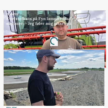
PLANTER
Kvælstofkaos på Fyn lammer landmænds
såplaner: - Jeg føler mig pisset på
Loading...
Annonce