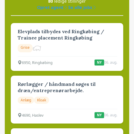
80
ledige stillinger
Opret agent
Se alle jobs
Elevplads tilbydes ved Ringkøbing /
Trainee placement Ringkøbing
Grise
6950, Ringkøbing
06. aug.
NY
Rørlægger / håndmand søges til
dræn/entreprenørarbejde.
Anlæg
Kloak
4690, Haslev
06. aug.
NY