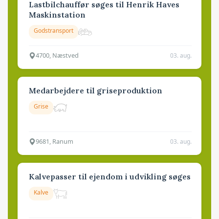
Lastbilchauffør søges til Henrik Haves
Maskinstation
Godstransport
4700, Næstved
03. aug.
Medarbejdere til griseproduktion
Grise
9681, Ranum
03. aug.
Kalvepasser til ejendom i udvikling søges
Kalve