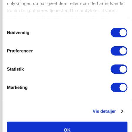
BUSINESS
oplysninger, du har givet dem, eller som de har indsamlet
Stærkt år for griseformand: Overskud nærmer
fra din brug af deres tjenester. Du samtykker til vores
sig 8 mio.
cookies, hvis du fortsætter med at anvende vores
hjemmeside.
Samtykkevalg
Annonce
Nødvendig
POLITIK
»Som at få Mona Lisa som nabo«: -
Jernbaneregler er forældede og bør laves om,
Præferencer
siger skovdirektør
Loading...
Statistik
Annonce
Marketing
Vis detaljer
OK