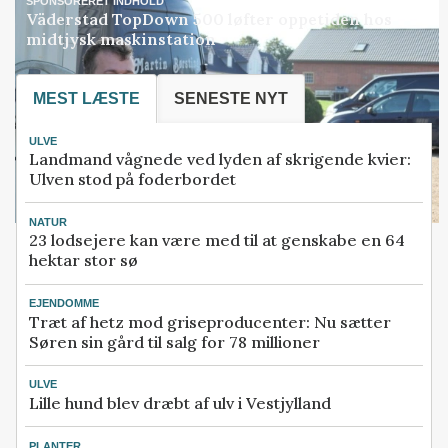
SPONSORERET INDHOLD
Väderstad TopDown 500 løfter oppetiden hos
midtjysk maskinstation
MEST LÆSTE
SENESTE NYT
ULVE
Landmand vågnede ved lyden af skrigende kvier:
Ulven stod på foderbordet
NATUR
23 lodsejere kan være med til at genskabe en 64
hektar stor sø
EJENDOMME
Træt af hetz mod griseproducenter: Nu sætter
Søren sin gård til salg for 78 millioner
ULVE
Lille hund blev dræbt af ulv i Vestjylland
PLANTER