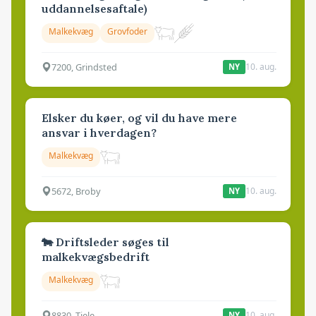
uddannelsesaftale)
Malkekvæg
Grovfoder
7200, Grindsted
10. aug.
NY
Elsker du køer, og vil du have mere
ansvar i hverdagen?
Malkekvæg
5672, Broby
10. aug.
NY
🐄 Driftsleder søges til
malkekvægsbedrift
Malkekvæg
8830, Tjele
10. aug.
NY