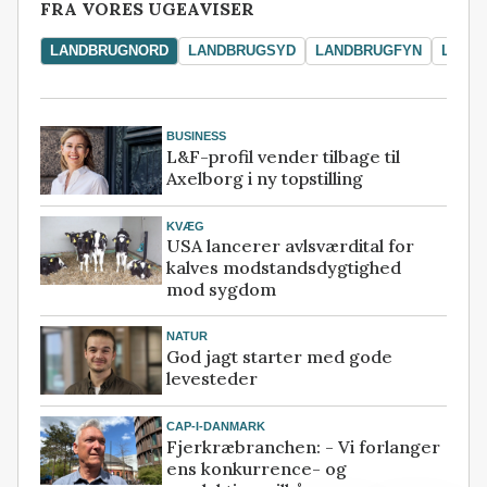
FRA VORES UGEAVISER
LANDBRUGNORD
LANDBRUGSYD
LANDBRUGFYN
LAND
BUSINESS
L&F-profil vender tilbage til
Axelborg i ny topstilling
KVÆG
USA lancerer avlsværdital for
kalves modstandsdygtighed
mod sygdom
NATUR
God jagt starter med gode
levesteder
CAP-I-DANMARK
Fjerkræbranchen: - Vi forlanger
ens konkurrence- og