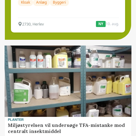
Kloak
Anlæg
Byggeri
2730, Herlev
10. aug.
NY
PLANTER
Miljøstyrelsen vil undersøge TFA-mistanke mod
centralt insektmiddel