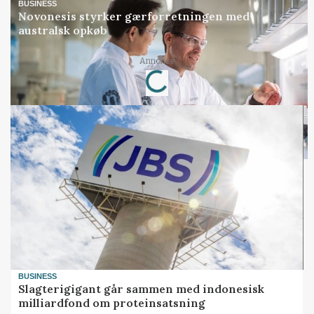
BUSINESS
Novonesis styrker gærforretningen med
australsk opkøb
Loading...
Annonce
BUSINESS
Slagterigigant går sammen med indonesisk
milliardfond om proteinsatsning