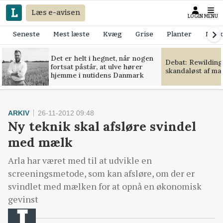
Læs e-avisen
LOGIN
MENU
Seneste
Mest læste
Kvæg
Grise
Planter
Mask
Det er helt i hegnet, når nogen
Debat: Rewilding
fortsat påstår, at ulve hører
skandaløst af m
hjemme i nutidens Danmark
ARKIV
26-11-2012 09:48
Ny teknik skal afsløre svindel
med mælk
Arla har været med til at udvikle en
screeningsmetode, som kan afsløre, om der er
svindlet med mælken for at opnå en økonomisk
gevinst