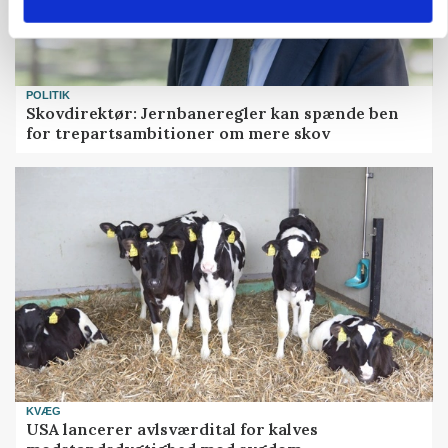
POLITIK
Skovdirektør: Jernbaneregler kan spænde ben
for trepartsambitioner om mere skov
KVÆG
USA lancerer avlsværdital for kalves