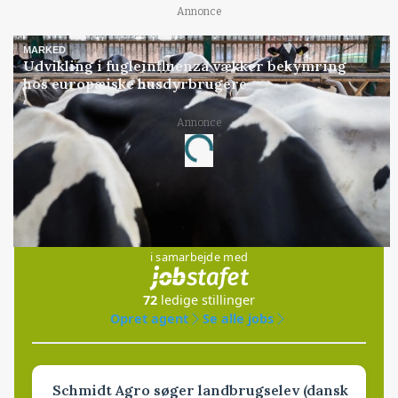
Annonce
MARKED
Udvikling i fugleinfluenza vækker bekymring
hos europæiske husdyrbrugere
Loading...
Annonce
Jobs
i samarbejde med
72
ledige stillinger
Opret agent
Se alle jobs
Schmidt Agro søger landbrugselev (dansk