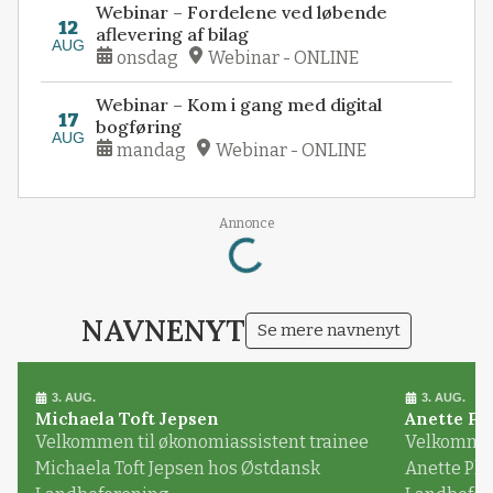
Webinar – Fordelene ved løbende
12
aflevering af bilag
AUG
onsdag
Webinar - ONLINE
Webinar – Kom i gang med digital
17
bogføring
AUG
mandag
Webinar - ONLINE
Loading...
Annonce
NAVNENYT
Se mere navnenyt
3. AUG.
3. AUG.
Michaela Toft Jepsen
Anette Pl
Velkommen til økonomiassistent trainee
Velkommen 
Michaela Toft Jepsen hos Østdansk
Anette Pl