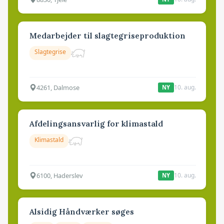
Medarbejder til slagtegriseproduktion
Slagtegrise
4261, Dalmose
10. aug.
NY
Afdelingsansvarlig for klimastald
Klimastald
6100, Haderslev
10. aug.
NY
Alsidig Håndværker søges