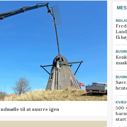
MES
INDLA
Fred
Landm
få hø
BUSIN
Konk
mask
BUSIN
Søre
hente
KVÆG
500-6
ndmølle til at snurre igen
barm
start