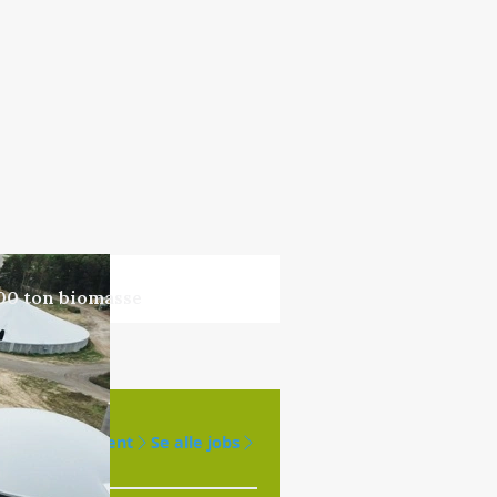
000 ton biomasse
Opret agent
Se alle jobs