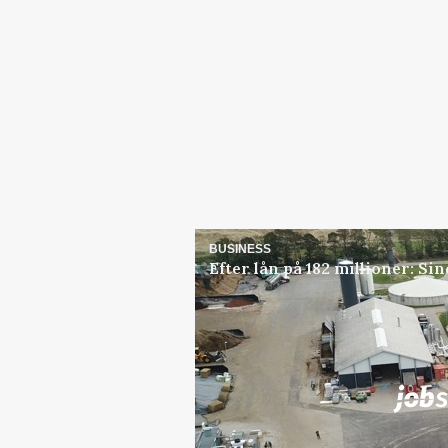
BUSINESS
Efter lån på 182 millioner: S
Jobs
i samarbejde med