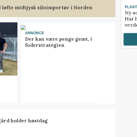
l løfte midtjysk siloimportør i Norden
PLAN
Ny so
Har 
verde
ANNONCE
Der kan være penge gemt, i
foderstrategien
ård holder høstdag