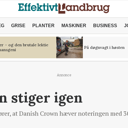
ÆG
GRISE
PLANTER
MASKINER
BUSINESS
J
r – og den brutale lektie
På døgnvagt i høsten
inansgeni
Annonce
n stiger igen
er, at Danish Crown hæver noteringen med 30 