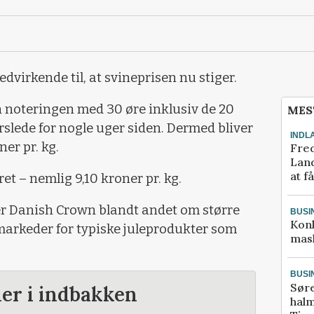
dvirkende til, at svineprisen nu stiger.
noteringen med 30 øre inklusiv de 20
MES
rslede for nogle uger siden. Dermed bliver
INDL
er pr. kg.
Fred
Land
at f
t – nemlig 9,10 kroner pr. kg.
er Danish Crown blandt andet om større
BUSI
Kon
markeder for typiske juleprodukter som
mask
BUSI
Sør
der i indbakken
halm