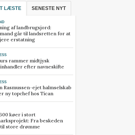
T LÆSTE
SENESTE NYT
ND
ning af landbrugsjord:
and går til landsretten for at
jere erstatning
ESS
urs rammer midtjysk
inhandler efter navneskifte
ESS
n Rasmussen-ejet halmselskab
r ny topchef hos Tican
00 køer i stort
arksprojekt: Fra beskeden
 til store drømme