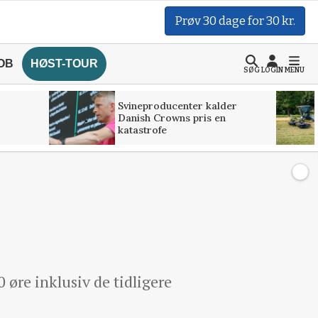
Prøv 30 dage for 30 kr.
OB
HØST-TOUR
SØG
LOGIN
MENU
Svineproducenter kalder
Danish Crowns pris en
katastrofe
øre inklusiv de tidligere