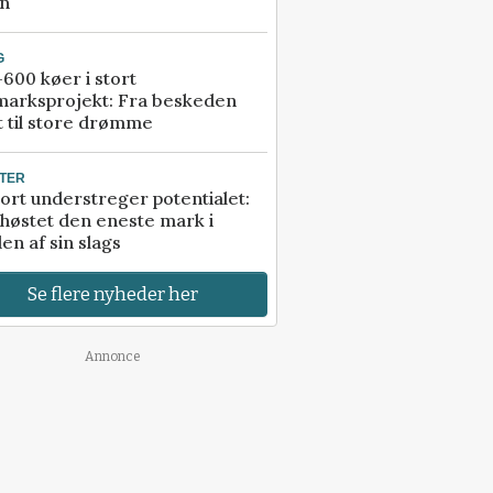
an
G
600 køer i stort
marksprojekt: Fra beskeden
t til store drømme
TER
ort understreger potentialet:
høstet den eneste mark i
en af sin slags
Se flere nyheder her
Annonce