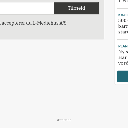
Tic
Tilmeld
KVÆ
500-
t accepterer du L-Mediehus A/S
bar
star
PLAN
Ny s
Har 
verd
Annonce