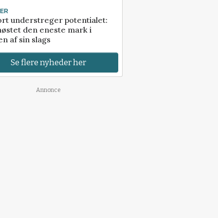
TER
rt understreger potentialet:
høstet den eneste mark i
n af sin slags
Se flere nyheder her
Annonce