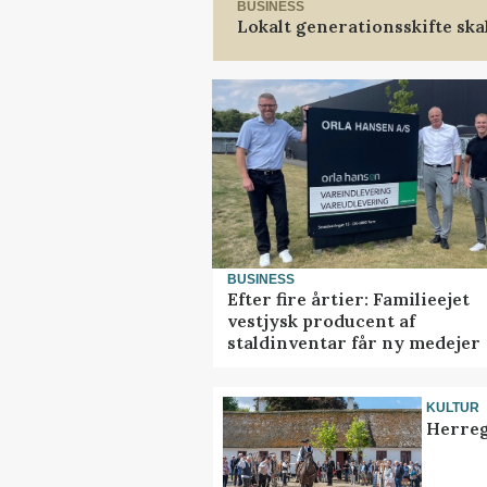
BUSINESS
Lokalt generationsskifte ska
BUSINESS
Efter fire årtier: Familieejet
vestjysk producent af
staldinventar får ny medejer
KULTUR
Herreg