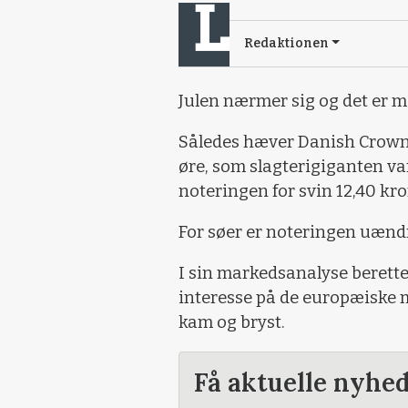
Redaktionen
Julen nærmer sig og det er me
Således hæver Danish Crown 
øre, som slagterigiganten va
noteringen for svin 12,40 kron
For søer er noteringen uændre
I sin markedsanalyse berett
interesse på de europæiske 
kam og bryst.
Få aktuelle nyhe