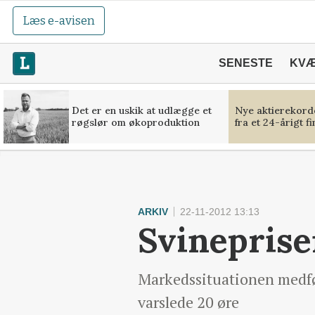
Læs e-avisen
SENESTE
KV
Det er en uskik at udlægge et
Nye aktierekorde
røgslør om økoproduktion
fra et 24-årigt f
ARKIV
22-11-2012 13:13
Svineprise
Markedssituationen medfør
varslede 20 øre