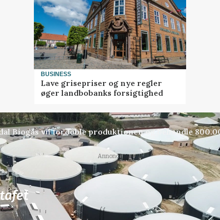
BUSINESS
Lave grisepriser og nye regler
øger landbobanks forsigtighed
indal Biogas vil fordoble produktionen og behandle 800.
Annonce
81
ledige stillinger