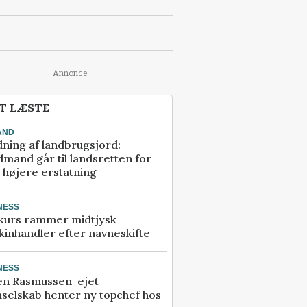
Annonce
T LÆSTE
AND
ning af landbrugsjord:
mand går til landsretten for
å højere erstatning
NESS
kurs rammer midtjysk
inhandler efter navneskifte
NESS
en Rasmussen-ejet
selskab henter ny topchef hos