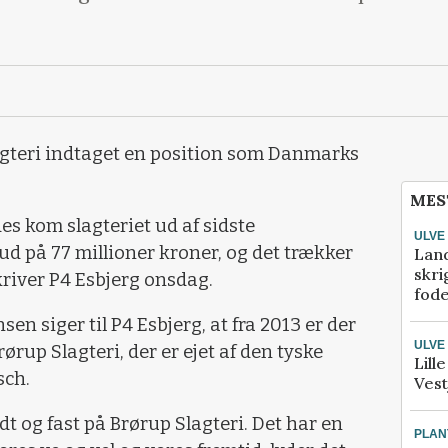
Slagteri indtaget en position som Danmarks
MES
es kom slagteriet ud af sidste
ULVE
d på 77 millioner kroner, og det trækker
Lan
skri
 skriver P4 Esbjerg onsdag.
fod
en siger til P4 Esbjerg, at fra 2013 er der
ULVE
ørup Slagteri, der er ejet af den tyske
Lill
sch.
Vest
t og fast på Brørup Slagteri. Det har en
PLAN