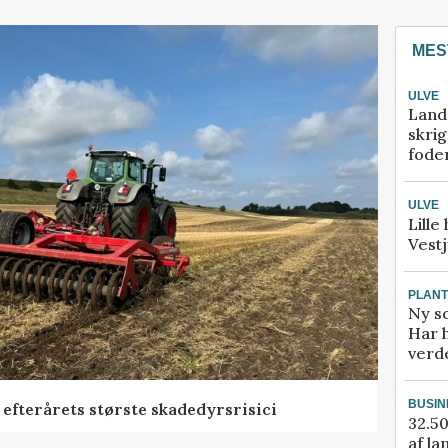
MES
ULVE
Land
skrig
fode
ULVE
Lille
Vestj
PLAN
Ny so
Har 
verde
BUSIN
efterårets største skadedyrsrisici
32.50
af la