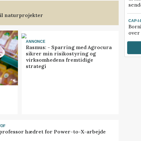
sende
il naturprojekter
CAP-I
Born
over
ANNONCE
Rasmus: - Sparring med Agrocura
sikrer min risikostyring og
virksomhedens fremtidige
strategi
TOF
professor hædret for Power-to-X-arbejde