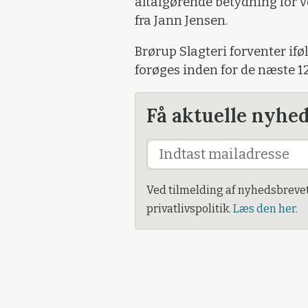
altafgørende betydning for vo
fra Jann Jensen.
Brørup Slagteri forventer if
forøges inden for de næste 12
Få aktuelle nyhe
Ved tilmelding af nyhedsbreve
privatlivspolitik.
Læs den her.