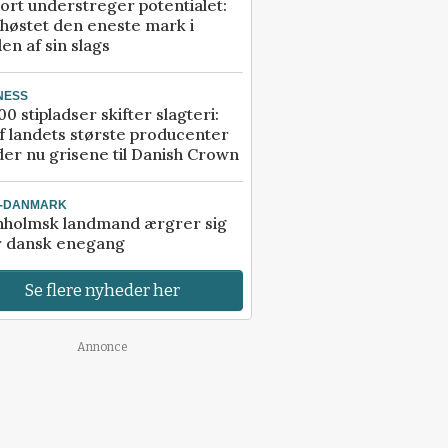
ort understreger potentialet:
høstet den eneste mark i
en af sin slags
NESS
00 stipladser skifter slagteri:
f landets største producenter
er nu grisene til Danish Crown
I-DANMARK
nholmsk landmand ærgrer sig
r dansk enegang
Se flere nyheder her
Annonce