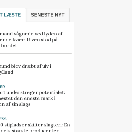
T LÆSTE
SENESTE NYT
mand vågnede ved lyden af
ende kvier: Ulven stod på
rbordet
 hund blev dræbt af ulv i
ylland
TER
rt understreger potentialet:
høstet den eneste mark i
n af sin slags
ESS
0 stipladser skifter slagteri: En
ndets største producenter