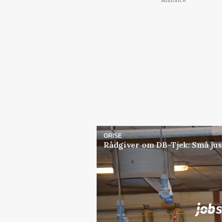
Annonce
GRISE
Rådgiver om DB-Tjek: Små jus
Jobs
i samarbejde med