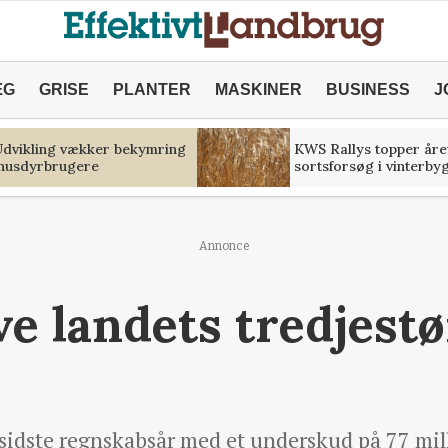
ÆG
GRISE
PLANTER
MASKINER
BUSINESS
J
 Udvikling vækker bekymring
KWS Rallys topper åre
 husdyrbrugere
sortsforsøg i vinterby
Annonce
ve landets tredjest
 sidste regnskabsår med et underskud på 77 mil