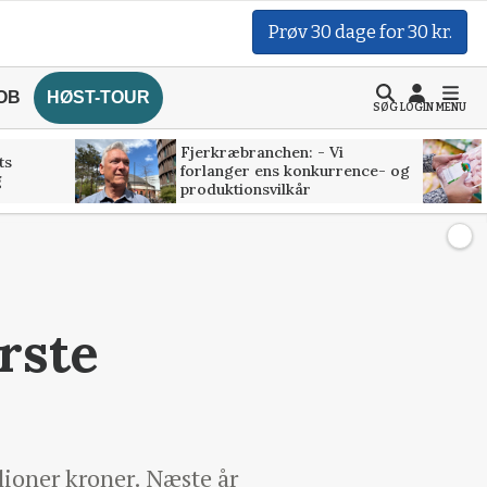
Prøv 30 dage for 30 kr.
OB
HØST-TOUR
SØG
LOGIN
MENU
Fjerkræbranchen: - Vi
ts
forlanger ens konkurrence- og
g
produktionsvilkår
ørste
lioner kroner. Næste år