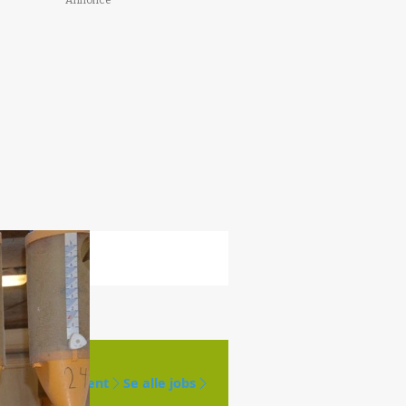
Annonce
Opret agent
Se alle jobs