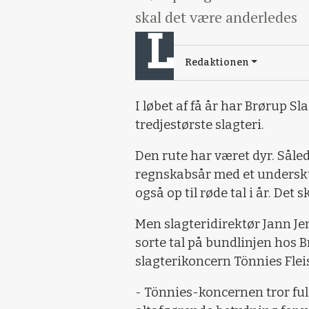
skal det være anderledes
Redaktionen
I løbet af få år har Brørup 
tredjestørste slagteri.
Den rute har været dyr. Såled
regnskabsår med et undersku
også op til røde tal i år. Det
Men slagteridirektør Jann Jens
sorte tal på bundlinjen hos Br
slagterikoncern Tönnies Flei
- Tönnies-koncernen tror fuld