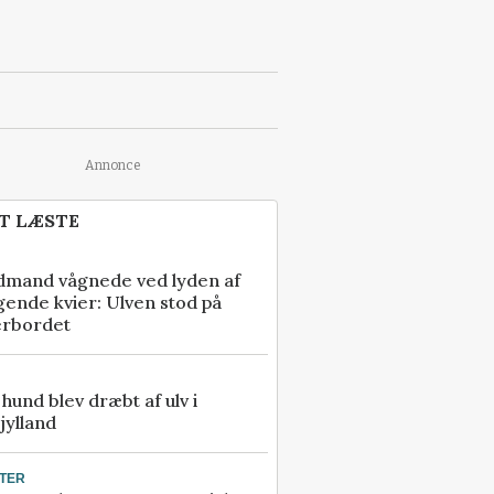
Annonce
T LÆSTE
dmand vågnede ved lyden af
gende kvier: Ulven stod på
erbordet
e hund blev dræbt af ulv i
jylland
TER