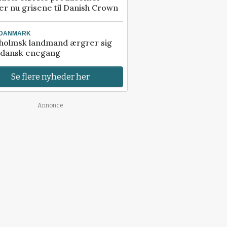
r nu grisene til Danish Crown
-DANMARK
holmsk landmand ærgrer sig
 dansk enegang
Se flere nyheder her
Annonce