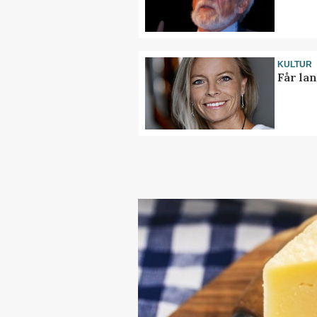
KULTUR
Får la