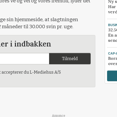
res ve og vel og vores fremtid, lyder det
Ny s
Har 
verd
ølge sin hjemmeside, at slagtningen
BUSI
 måneder til 30.000 svin pr. uge.
32.5
En a
send
der i indbakken
CAP-
Bor
Tilmeld
ove
t accepterer du L-Mediehus A/S
Annonce