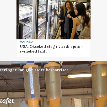
MARKED
USA: Oksekød steg i værdi i juni –
svinekød faldt
teringer kan give store besparelser
Annonce
70
ledige stillinger