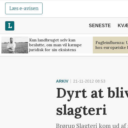
Læs e-avisen
SENESTE
KV
Kun landbruget selv kan
Fugleinfluenza:
beslutte, om man vil kæmpe
hos europæiske
juridisk for sin eksistens
ARKIV
21-11-2012 08:53
Dyrt at bli
slagteri
Brørup Slagteri kom ud af