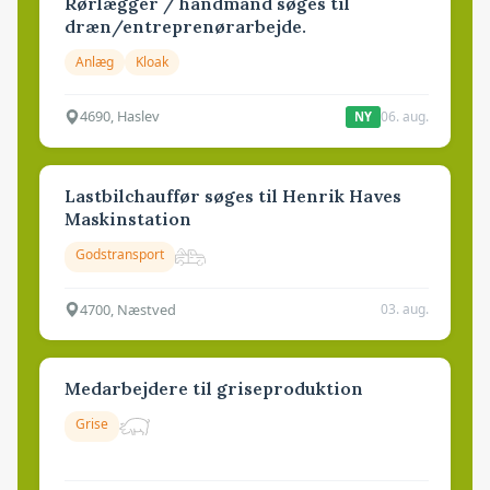
Rørlægger / håndmand søges til
dræn/entreprenørarbejde.
Anlæg
Kloak
4690, Haslev
06. aug.
NY
Lastbilchauffør søges til Henrik Haves
Maskinstation
Godstransport
4700, Næstved
03. aug.
Medarbejdere til griseproduktion
Grise