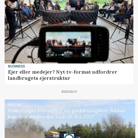
BUSINESS
Ejer eller medejer? Nyt tv-format udfordrer
landbrugets ejerstruktur
Annonce
POLITIK
Folketinget behandler ny gødskningslov: Sådan
kan den ændre din bedrift fra 2027
Annonce