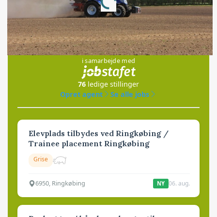
Loading...
Jobs
i samarbejde med
76
ledige stillinger
Opret agent
Se alle jobs
Elevplads tilbydes ved Ringkøbing /
Trainee placement Ringkøbing
Grise
6950, Ringkøbing
06. aug.
NY