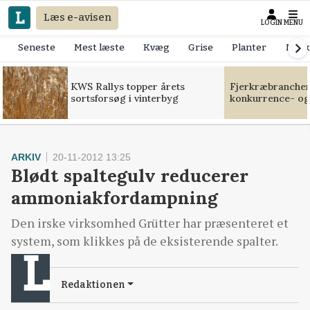
Læs e-avisen
LOGIN
MENU
Seneste
Mest læste
Kvæg
Grise
Planter
Mask
KWS Rallys topper årets
Fjerkræbranchen:
sortsforsøg i vinterbyg
konkurrence- og
ARKIV
20-11-2012 13:25
Blødt spaltegulv reducerer
ammoniakfordampning
Den irske virksomhed Grütter har præsenteret et
system, som klikkes på de eksisterende spalter.
Redaktionen