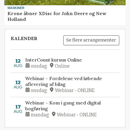
MASKINER
Krone åbner XDisc for John Deere og New
Holland
KALENDER
Se flere arrangementer
InterCount kursus Online
12
AUG
onsdag
Online
Webinar – Fordelene ved løbende
12
aflevering af bilag
AUG
onsdag
Webinar - ONLINE
Webinar – Kom i gang med digital
17
bogføring
AUG
mandag
Webinar - ONLINE