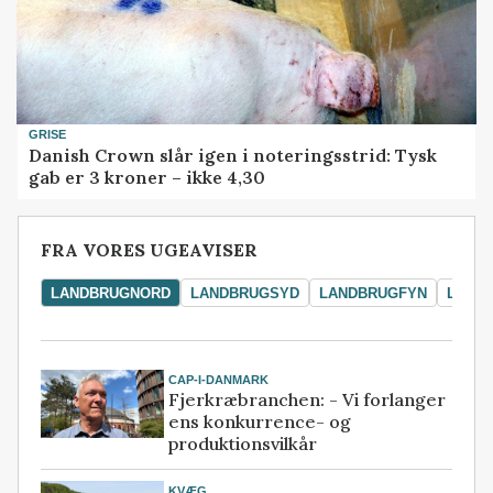
GRISE
Danish Crown slår igen i noteringsstrid: Tysk
gab er 3 kroner – ikke 4,30
FRA VORES UGEAVISER
LANDBRUGNORD
LANDBRUGSYD
LANDBRUGFYN
LAND
CAP-I-DANMARK
Fjerkræbranchen: - Vi forlanger
ens konkurrence- og
produktionsvilkår
KVÆG