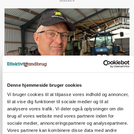
Annonce
POLITIK
Denne hjemmeside bruger cookies
»Nu stopper I«: Landbrugsdebattør og
protestgruppe vil demonstrere mod ny
Vi bruger cookies til at tilpasse vores indhold og annoncer,
gødskningslov
til at vise dig funktioner til sociale medier og til at
analysere vores trafik. Vi deler også oplysninger om din
Annonce
brug af vores website med vores partnere inden for
sociale medier, annonceringspartnere og analysepartnere.
KVÆG
Snart kan man søge tilskud til naturprojekter
Vores partnere kan kombinere disse data med andre