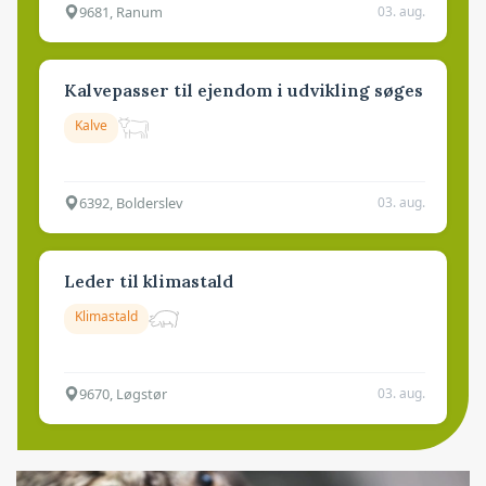
9681, Ranum
03. aug.
Kalvepasser til ejendom i udvikling søges
Kalve
6392, Bolderslev
03. aug.
Leder til klimastald
Klimastald
9670, Løgstør
03. aug.