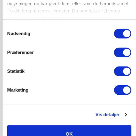
oplysninger, du har givet dem, eller som de har indsamlet
Loading...
Annonce
fra din brug af deres tjenester. Du samtykker til vores
cookies, hvis du fortsætter med at anvende vores
hjemmeside.
Samtykkevalg
Nødvendig
Præferencer
Statistik
Marketing
PLANTER
Før såmaskinen kører: Her er efterårets største
skadedyrsrisici
Vis detaljer
OK