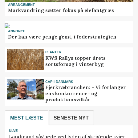
ARRANGEMENT
Markvandring sætter fokus på elefantgræs
ANNONCE
Der kan være penge gemt, i foderstrategien
PLANTER
KWS Rallys topper årets
sortsforsøg i vinterbyg
CAP-I-DANMARK
Fjerkræbranchen: - Vi forlanger
ens konkurrence- og
produktionsvilkår
MEST LÆSTE
SENESTE NYT
ULVE
Landmand vågnede ved lyden af skrigende kvier: