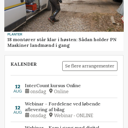
PLANTER
18 montører står klar i høsten: Sådan holder PN
Maskiner landmænd i gang
KALENDER
Se flere arrangementer
InterCount kursus Online
12
AUG
onsdag
Online
Webinar – Fordelene ved løbende
12
aflevering af bilag
AUG
onsdag
Webinar - ONLINE
Webinar – Kom i gang med digital