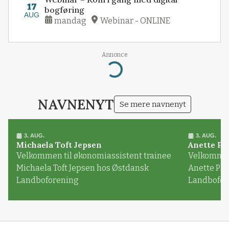
17
bogføring
AUG
mandag
Webinar - ONLINE
Annonce
Loading...
NAVNENYT
Se mere navnenyt
3. AUG.
3. AUG.
Michaela Toft Jepsen
Anette Pl
Velkommen til økonomiassistent trainee
Velkommen 
Michaela Toft Jepsen hos Østdansk
Anette Pl
Landboforening
Landbofor