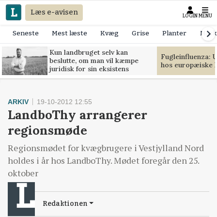
Læs e-avisen
LOGIN
MENU
Seneste
Mest læste
Kvæg
Grise
Planter
Mask
Kun landbruget selv kan
Fugleinfluenza: 
beslutte, om man vil kæmpe
hos europæiske 
juridisk for sin eksistens
ARKIV
19-10-2012 12:55
LandboThy arrangerer
regionsmøde
Regionsmødet for kvægbrugere i Vestjylland Nord
holdes i år hos LandboThy. Mødet foregår den 25.
oktober
Redaktionen