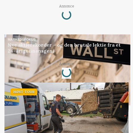
Loading...
Annonce
MARKEDSFOKUS
Nye aktierekorder – og den brutale lektie fra et
24-årigt finansgeni
Loading...
Annonce
HØST-TOUR