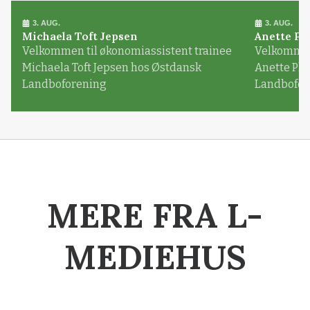
3. AUG.
3. AUG.
Michaela Toft Jepsen
Anette Pl
Velkommen til økonomiassistent trainee
Velkommen 
Michaela Toft Jepsen hos Østdansk
Anette Pl
Landboforening
Landbofor
MERE FRA L-
MEDIEHUS