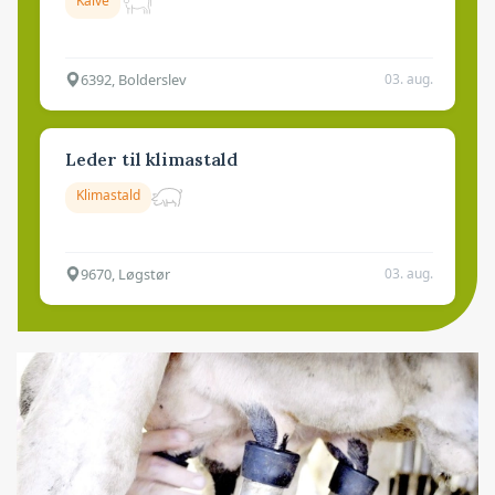
Kalve
6392, Bolderslev
03. aug.
Leder til klimastald
Klimastald
9670, Løgstør
03. aug.