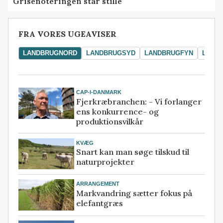
Grisenoteringen står stille
FRA VORES UGEAVISER
LANDBRUGNORD
LANDBRUGSYD
LANDBRUGFYN
LAND
CAP-I-DANMARK
Fjerkræbranchen: - Vi forlanger
ens konkurrence- og
produktionsvilkår
KVÆG
Snart kan man søge tilskud til
naturprojekter
ARRANGEMENT
Markvandring sætter fokus på
elefantgræs