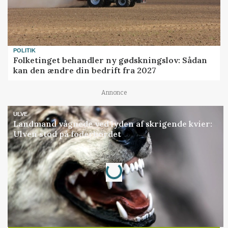
POLITIK
Folketinget behandler ny gødskningslov: Sådan
kan den ændre din bedrift fra 2027
Annonce
ULVE
Landmand vågnede ved lyden af skrigende kvier:
Ulven stod på foderbordet
Loading...
Annonce
Jobs