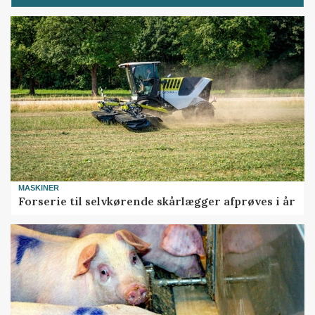
MASKINER
Forserie til selvkørende skårlægger afprøves i år