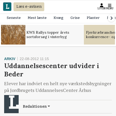
Læs e-avisen
LOGIN
MENU
Seneste
Mest læste
Kvæg
Grise
Planter
Mask
KWS Rallys topper årets
Fjerkræbranchen:
sortsforsøg i vinterbyg
konkurrence- og
ARKIV
22-08-2012 11:15
Uddannelsescenter udvider i
Beder
Elever har indviet en helt nye værkstedsbygninger
på Jordbrugets UddannelsesCenter Århus
Redaktionen