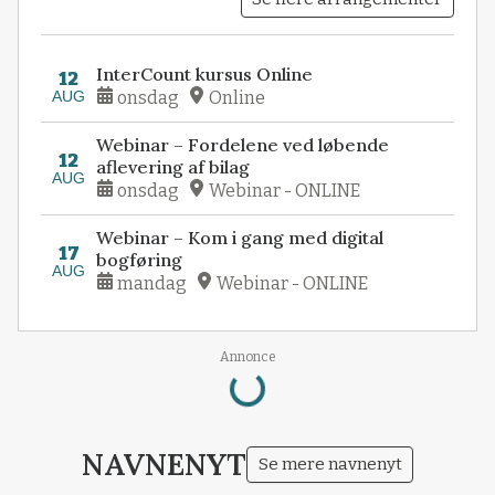
InterCount kursus Online
12
AUG
onsdag
Online
Webinar – Fordelene ved løbende
12
aflevering af bilag
AUG
onsdag
Webinar - ONLINE
Webinar – Kom i gang med digital
17
bogføring
AUG
mandag
Webinar - ONLINE
Loading...
Annonce
NAVNENYT
Se mere navnenyt