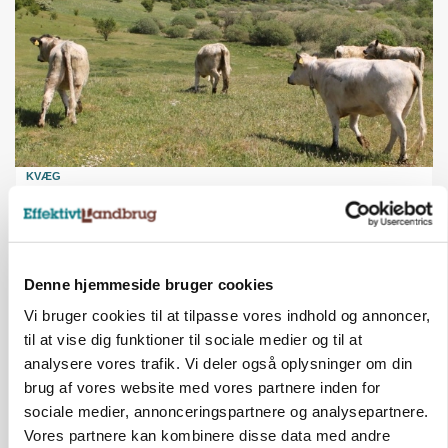
KVÆG
Snart kan man søge tilskud til naturprojekter
Annonce
Denne hjemmeside bruger cookies
PLANTER
Før såmaskinen kører: Her er efterårets største
Vi bruger cookies til at tilpasse vores indhold og annoncer,
skadedyrsrisici
til at vise dig funktioner til sociale medier og til at
Loading...
analysere vores trafik. Vi deler også oplysninger om din
Annonce
brug af vores website med vores partnere inden for
sociale medier, annonceringspartnere og analysepartnere.
Vores partnere kan kombinere disse data med andre