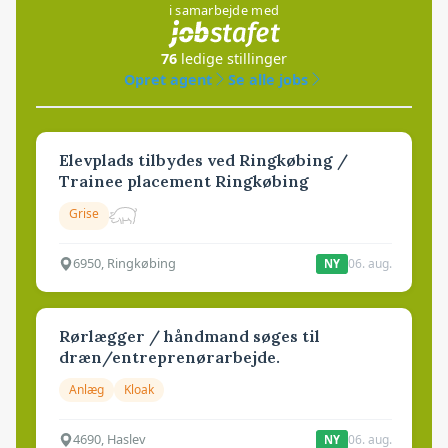
i samarbejde med
76
ledige stillinger
Opret agent
Se alle jobs
Elevplads tilbydes ved Ringkøbing /
Trainee placement Ringkøbing
Grise
6950, Ringkøbing
06. aug.
NY
Rørlægger / håndmand søges til
dræn/entreprenørarbejde.
Anlæg
Kloak
4690, Haslev
06. aug.
NY