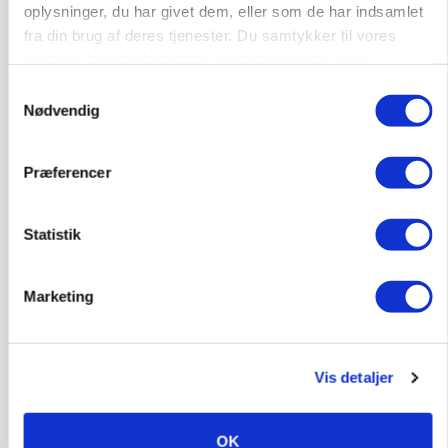
oplysninger, du har givet dem, eller som de har indsamlet
fra din brug af deres tjenester. Du samtykker til vores
cookies, hvis du fortsætter med at anvende vores
hjemmeside.
Samtykkevalg
Nødvendig
Præferencer
MARKED
Statistik
Grisebestanden stiger trods svagere
avlsbestand
Marketing
Vis detaljer
OK