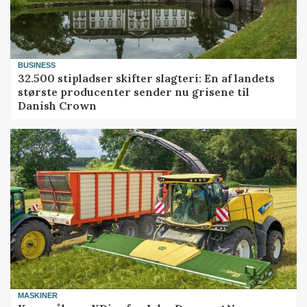
BUSINESS
32.500 stipladser skifter slagteri: En af landets
største producenter sender nu grisene til
Danish Crown
MASKINER