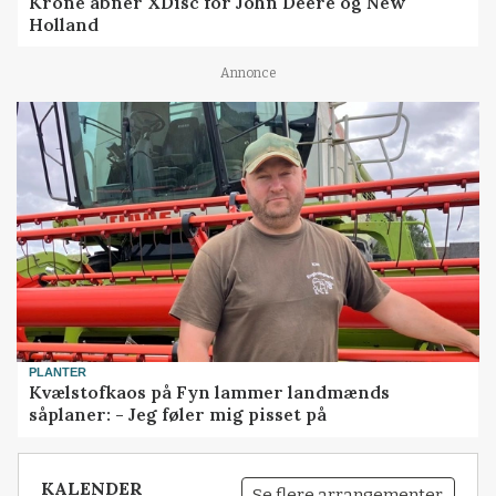
Krone åbner XDisc for John Deere og New
Holland
Annonce
PLANTER
Kvælstofkaos på Fyn lammer landmænds
såplaner: - Jeg føler mig pisset på
KALENDER
Se flere arrangementer