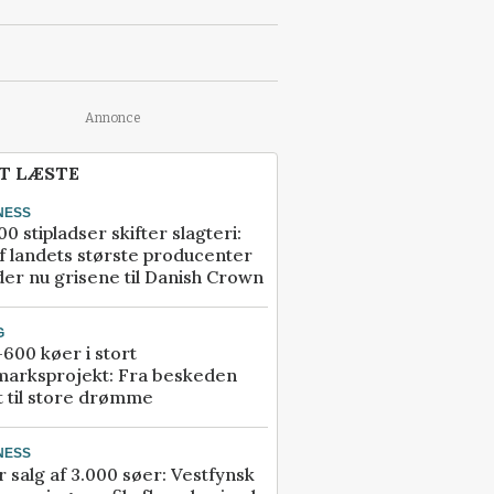
Annonce
T LÆSTE
NESS
00 stipladser skifter slagteri:
f landets største producenter
er nu grisene til Danish Crown
G
600 køer i stort
marksprojekt: Fra beskeden
t til store drømme
NESS
r salg af 3.000 søer: Vestfynsk