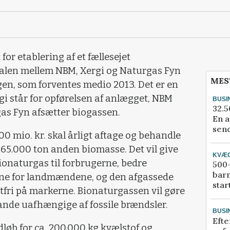
or etablering af et fællesejet
alen mellem NBM, Xergi og Naturgas Fyn
MES
en, som forventes medio 2013. Det er en
gi står for opførelsen af anlægget, NBM
BUSI
32.5
as Fyn afsætter biogassen.
En a
send
00 mio. kr. skal årligt aftage og behandle
.65.000 ton anden biomasse. Det vil give
KVÆ
ionaturgas til forbrugerne, bedre
500-
bar
rne for landmændene, og den afgassede
star
tfri på markerne. Bionaturgassen vil gøre
nde uafhængige af fossile brændsler.
BUSI
Efte
dløb for ca. 200.000 kg kvælstof og