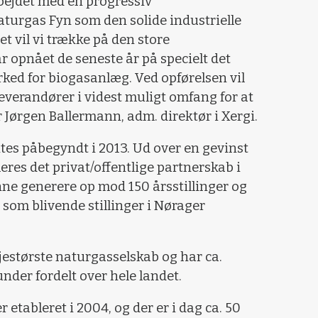
ejdet med en progressiv
urgas Fyn som den solide industrielle
et vil vi trække på den store
ar opnået de seneste år på specielt det
rked for biogasanlæg. Ved opførelsen vil
leverandører i videst muligt omfang for at
er Jørgen Ballermann, adm. direktør i Xergi.
tes påbegyndt i 2013. Ud over en gevinst
eres det privat/offentlige partnerskab i
ne generere op mod 150 årsstillinger og
r som blivende stillinger i Nørager
jestørste naturgasselskab og har ca.
nder fordelt over hele landet.
 etableret i 2004, og der er i dag ca. 50