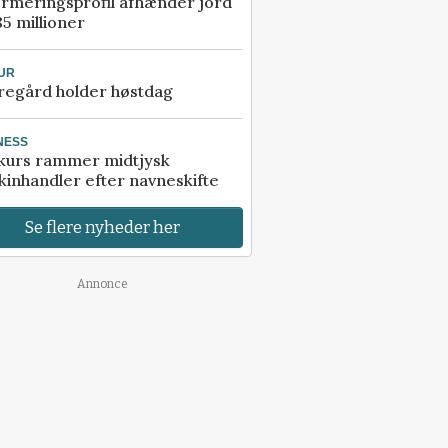
rmeringsprofil afhænder jord
85 millioner
UR
regård holder høstdag
NESS
kurs rammer midtjysk
inhandler efter navneskifte
Se flere nyheder her
Annonce