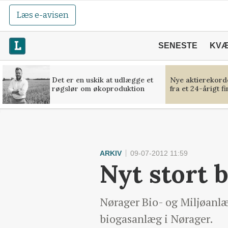
Læs e-avisen
SENESTE
KV
Det er en uskik at udlægge et
Nye aktierekorde
røgslør om økoproduktion
fra et 24-årigt f
ARKIV
09-07-2012 11:59
Nyt stort 
Nørager Bio- og Miljøanlæ
biogasanlæg i Nørager.