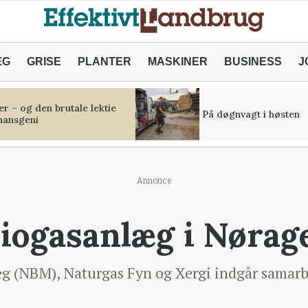
ÆG
GRISE
PLANTER
MASKINER
BUSINESS
J
r – og den brutale lektie
På døgnvagt i høsten
inansgeni
Annonce
biogasanlæg i Nørag
g (NBM), Naturgas Fyn og Xergi indgår samarb