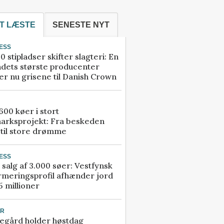
T LÆSTE
SENESTE NYT
ESS
0 stipladser skifter slagteri: En
ndets største producenter
r nu grisene til Danish Crown
00 køer i stort
arksprojekt: Fra beskeden
 til store drømme
ESS
 salg af 3.000 søer: Vestfynsk
rmeringsprofil afhænder jord
5 millioner
UR
egård holder høstdag