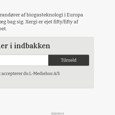
verandører af biogasteknologi i Europa
bag sig. Xergi er ejet fifty/fifty af
et.
der i indbakken
Tilmeld
t accepterer du L-Mediehus A/S
Annonce