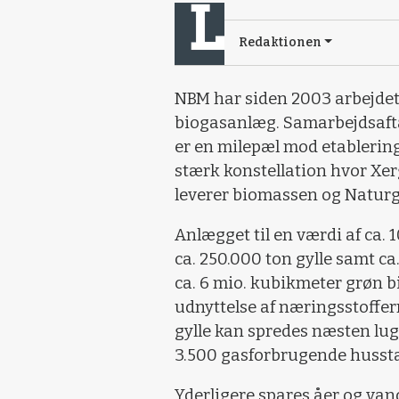
Redaktionen
NBM har siden 2003 arbejdet f
biogasanlæg. Samarbejdsaft
er en milepæl mod etablering
stærk konstellation hvor Xer
leverer biomassen og Naturg
Anlægget til en værdi af ca. 1
ca. 250.000 ton gylle samt ca
ca. 6 mio. kubikmeter grøn b
udnyttelse af næringsstoffe
gylle kan spredes næsten lug
3.500 gasforbrugende hussta
Yderligere spares åer og van