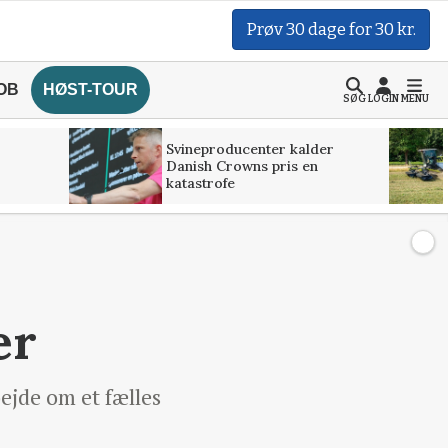
Prøv 30 dage for 30 kr.
OB
HØST-TOUR
SØG
LOGIN
MENU
Svineproducenter kalder
Danish Crowns pris en
katastrofe
er
ejde om et fælles