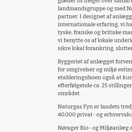
glæder os meget over samarb
landmandsgruppe og med Nat
partner. I designet af anlægg
internationale erfaring, vi h
tyske, franske og britiske ma
vi benytte os af lokale under
sikre lokal forankring, slutt
Byggeriet af anlægget forven
for omgivelser og miljø estim
etableringsfasen også at kun
efterfølgende ca. 25 stillinge
området.
Naturgas Fyn er landets tred
40.000 privat- og erhvervsku
Nørager Bio- og Miljøanlæg er