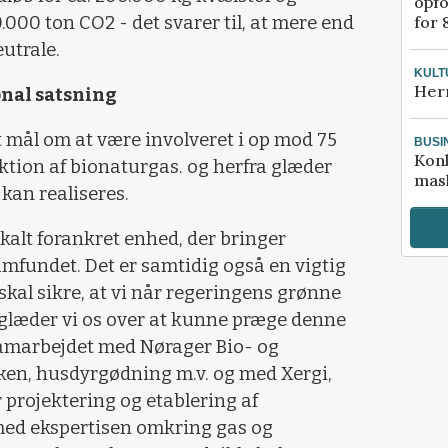
opfo
for 
0.000 ton CO2 - det svarer til, at mere end
utrale.
KULT
Her
onal satsning
 mål om at være involveret i op mod 75
BUSI
Kon
tion af bionaturgas. og herfra glæder
mask
 kan realiseres.
kalt forankret enhed, der bringer
amfundet. Det er samtidig også en vigtig
r skal sikre, at vi når regeringens grønne
glæder vi os over at kunne præge denne
l samarbejdet med Nørager Bio- og
ken, husdyrgødning m.v. og med Xergi,
 projektering og etablering af
 med ekspertisen omkring gas og