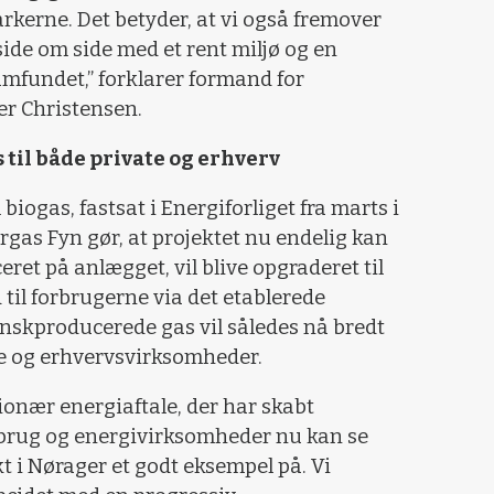
rkerne. Det betyder, at vi også fremover
side om side med et rent miljø og en
amfundet,” forklarer formand for
er Christensen.
 til både private og erhverv
biogas, fastsat i Energiforliget fra marts i
gas Fyn gør, at projektet nu endelig kan
eret på anlægget, vil blive opgraderet til
til forbrugerne via det etablerede
nskproducerede gas vil således nå bredt
re og erhvervsvirksomheder.
ionær energiaftale, der har skabt
brug og energivirksomheder nu kan se
kt i Nørager et godt eksempel på. Vi