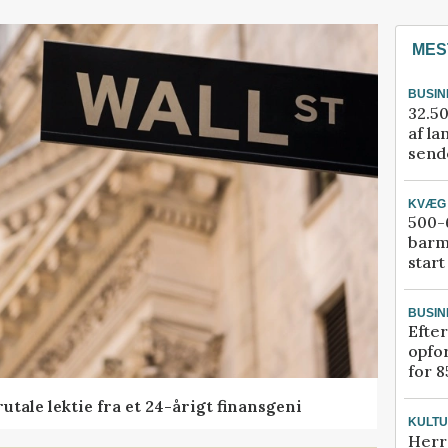
MES
BUSIN
32.50
af la
sende
KVÆG
500-6
barm
start
BUSIN
Efter
opfo
for 8
tale lektie fra et 24-årigt finansgeni
KULT
Herr