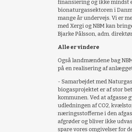
finansiering og ikke mindst 
bionaturgassektoren i Danma
mange år undervejs. Vi er meg
med Xergi og NBM kan bringe p
Bjarke Pålsson, adm. direktø
Alle er vindere
Også landmændene bag NBM e
på en realisering af anlægget
- Samarbejdet med Naturgas 
biogasprojektet er af stor be
kommunen. Ved at afgasse gy
udledningen af CO2, kvælstof
næringsstofferne i den afga
afgrøder og bliver ikke udvas
spare vores omgivelser for de