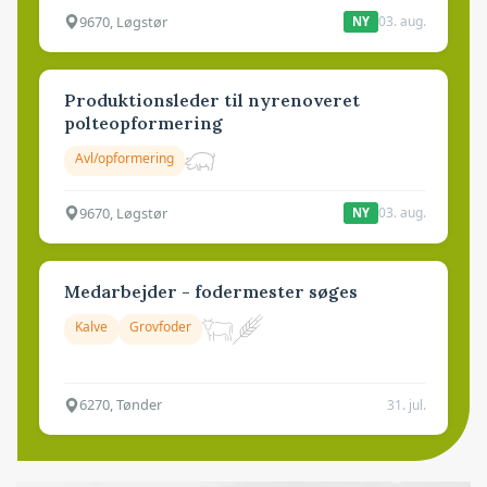
9670, Løgstør
03. aug.
NY
Produktionsleder til nyrenoveret
polteopformering
Avl/opformering
9670, Løgstør
03. aug.
NY
Medarbejder - fodermester søges
Kalve
Grovfoder
6270, Tønder
31. jul.