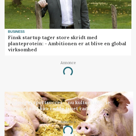
BUSINESS
Finsk startup tager store skridt med
planteprotein: - Ambitionen er at blive en global
virksomhed
Annonce
Loading...
GRISE
Engang eksportsucces – nu kulturhistorie:
Gammel sæd kan redde truet race
Annonce