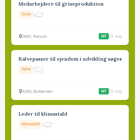
Medarbejdere til griseproduktion
Grise
9681, Ranum
03. aug.
NY
Kalvepasser til ejendom i udvikling søges
Kalve
6392, Bolderslev
03. aug.
NY
Leder til klimastald
Klimastald