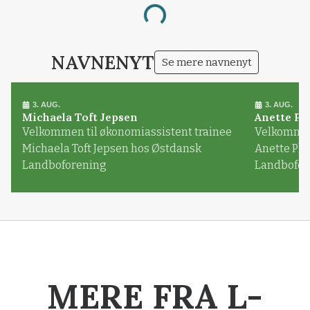
Loading...
NAVNENYT
Se mere navnenyt
3. AUG.
3. AUG.
Michaela Toft Jepsen
Anette Pl
Velkommen til økonomiassistent trainee
Velkommen 
Michaela Toft Jepsen hos Østdansk
Anette Pl
Landboforening
Landbofor
MERE FRA L-