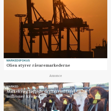
MARKEDSFOKUS
Olien styrer råvaremarkederne
Annonce
MARKED
Malkekvæg løftede driftsresultatet til 2,8
millioner kroner
Annonce