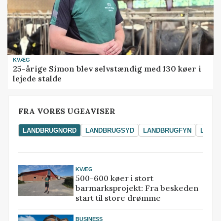
KVÆG
25-årige Simon blev selvstændig med 130 køer i
lejede stalde
FRA VORES UGEAVISER
LANDBRUGNORD
LANDBRUGSYD
LANDBRUGFYN
LAND
KVÆG
500-600 køer i stort
barmarksprojekt: Fra beskeden
start til store drømme
BUSINESS