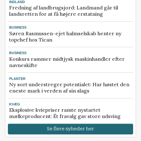
INDLAND
Fredning af landbrugsjord: Landmand går til
landsretten for at få højere erstatning
BUSINESS
Søren Rasmussen-ejet halmselskab henter ny
topchef hos Tican
BUSINESS
Konkurs rammer midtjysk maskinhandler efter
navneskifte
PLANTER
Ny sort understreger potentialet: Har høstet den
eneste mark i verden af sin slags
KVÆG
Eksplosive kviepriser ramte nystartet
mælkeproducent: Ét fravalg gav store udsving
Se flere nyheder her