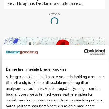
blevet klogere. Det kunne vi alle lære af
Annonce
Loading...
Denne hjemmeside bruger cookies
Vi bruger cookies til at tilpasse vores indhold og annoncer,
til at vise dig funktioner til sociale medier og til at
analysere vores trafik. Vi deler også oplysninger om din
brug af vores website med vores partnere inden for
MARKED
sociale medier, annonceringspartnere og analysepartnere.
Olieprisfald og fredshåb sender F5-renten ned
på 3 procent
Vores partnere kan kombinere disse data med andre