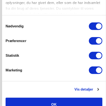
oplysninger, du har givet dem, eller som de har indsamlet
Annonce
fra din brug af deres tjenester. Du samtykker til vores
cookies, hvis du fortsætter med at anvende vores
hjemmeside.
Samtykkevalg
Nødvendig
Præferencer
Statistik
Marketing
BUSINESS
Lave grisepriser og nye regler øger landbobanks
forsigtighed
Vis detaljer
Annonce
KLUMME
OK
Ny griseprognose kan give anledning til et nyt