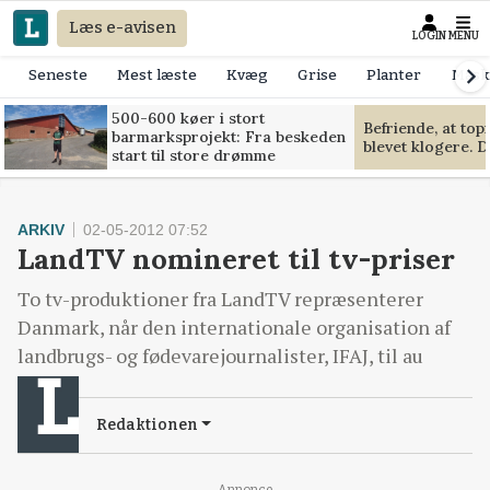
Læs e-avisen
LOGIN
MENU
Seneste
Mest læste
Kvæg
Grise
Planter
Mask
500-600 køer i stort
Befriende, at to
barmarksprojekt: Fra beskeden
blevet klogere. D
start til store drømme
ARKIV
02-05-2012 07:52
LandTV nomineret til tv-priser
To tv-produktioner fra LandTV repræsenterer
Danmark, når den internationale organisation af
landbrugs- og fødevarejournalister, IFAJ, til au
Redaktionen
Annonce