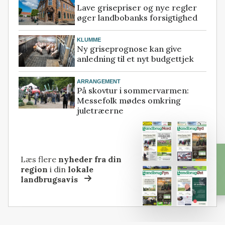
Lave grisepriser og nye regler
øger landbobanks forsigtighed
KLUMME
Ny griseprognose kan give
anledning til et nyt budgettjek
ARRANGEMENT
På skovtur i sommervarmen:
Messefolk mødes omkring
juletræerne
Læs flere
nyheder fra din
region
i din
lokale
landbrugsavis