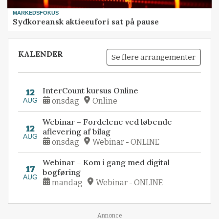
MARKEDSFOKUS
Sydkoreansk aktieeufori sat på pause
KALENDER
Se flere arrangementer
InterCount kursus Online
12
AUG
onsdag
Online
Webinar – Fordelene ved løbende
12
aflevering af bilag
AUG
onsdag
Webinar - ONLINE
Webinar – Kom i gang med digital
17
bogføring
AUG
mandag
Webinar - ONLINE
Annonce