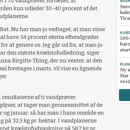
t i 70 vandprøver, fortæller, at
BUSI
Sør
den kun udleder 30-40 procent af det
halm
andplanerne.
Tic
ltat. Nu har man jo vedtaget, at man visse
KVÆ
al have 34 procent ekstra efterafgrøder.
500-
bar
for at genere os. Jeg går ud fra, at man jo
star
 var den største kvælstofudledning, siger
nna Birgitte Thing, der nu venter, at den
PLAN
kal foretages i marts, vil vise en lignende
Ny s
Har 
er.
verd
resultaterne af ti vandprøver.
oplyser, at tager man gennemsnittet af de
r og januar, så har man i hans område en
 på 32,5 kg pr. hektar. I vandplanerne
entet kvælstofudvaskning på 58,7 kg pr.