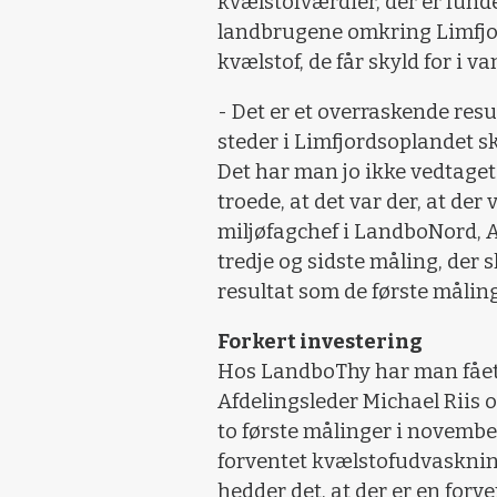
kvælstofværdier, der er funde
landbrugene omkring Limfjor
kvælstof, de får skyld for i v
- Det er et overraskende resu
steder i Limfjordsoplandet sk
Det har man jo ikke vedtaget 
troede, at det var der, at der
miljøfagchef i LandboNord, A
tredje og sidste måling, der s
resultat som de første måling
Forkert investering
Hos LandboThy har man fået 
Afdelingsleder Michael Riis 
to første målinger i novembe
forventet kvælstofudvaskning
hedder det, at der er en forv