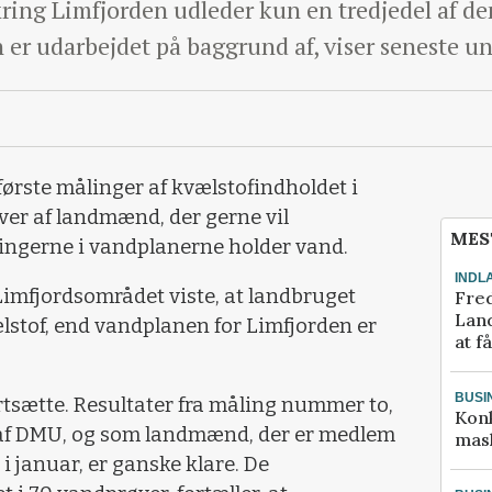
ring Limfjorden udleder kun en tredjedel af d
 er udarbejdet på baggrund af, viser seneste un
første målinger af kvælstofindholdet i
ver af landmænd, der gerne vil
MES
ngerne i vandplanerne holder vand.
INDL
 Limfjordsområdet viste, at landbruget
Fred
Land
stof, end vandplanen for Limfjorden er
at f
BUSI
ortsætte. Resultater fra måling nummer to,
Kon
 af DMU, og som landmænd, der er medlem
mask
i januar, er ganske klare. De