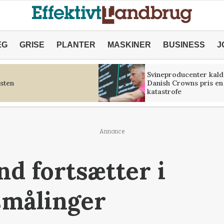
ÆG
GRISE
PLANTER
MASKINER
BUSINESS
J
Svineproducenter kald
sten
Danish Crowns pris en
katastrofe
Annonce
nd fortsætter i
målinger