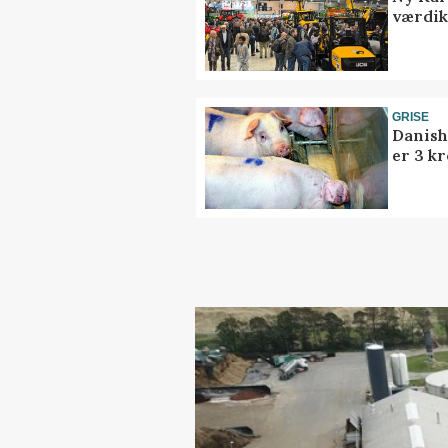
værdik
GRISE
Danish
er 3 kr