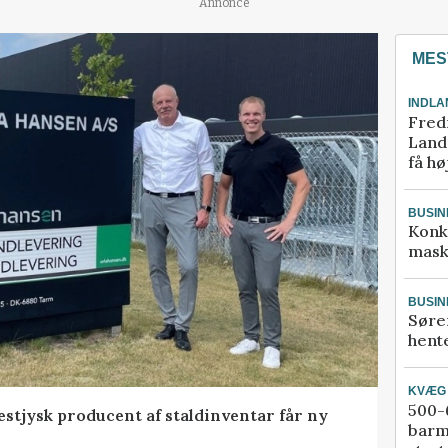
Annonce
MES
INDLA
Fred
Landm
få hø
BUSIN
Konk
mask
BUSIN
Søre
hente
KVÆG
500-6
 vestjysk producent af staldinventar får ny
barm