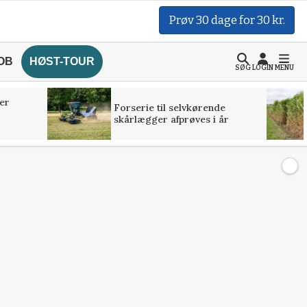
Prøv 30 dage for 30 kr.
OB
HØST-TOUR
SØG
LOGIN
MENU
er
Forserie til selvkørende
skårlægger afprøves i år