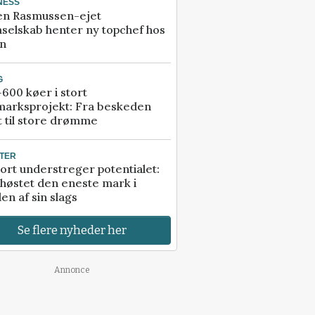
NESS
en Rasmussen-ejet
selskab henter ny topchef hos
an
G
600 køer i stort
marksprojekt: Fra beskeden
t til store drømme
TER
ort understreger potentialet:
høstet den eneste mark i
en af sin slags
Se flere nyheder her
Annonce