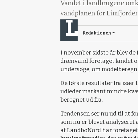
Vandet i landbrugene omk
vandplanen for Limfjorden
Redaktionen
I november sidste år blev de 
drænvand foretaget landet o
undersøge, om modelberegni
De første resultater fra især
udleder markant mindre kvæl
beregnet ud fra.
Tendensen ser nu ud til at f
som nu er blevet analyseret
af LandboNord har foretaget 