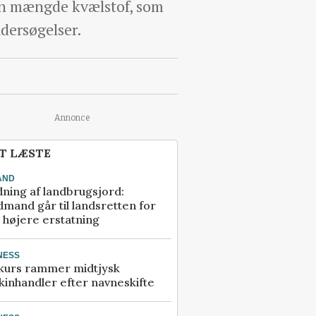
en mængde kvælstof, som
dersøgelser.
Annonce
T LÆSTE
AND
ning af landbrugsjord:
mand går til landsretten for
å højere erstatning
NESS
kurs rammer midtjysk
inhandler efter navneskifte