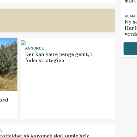
start
PLAN
Ny so
Har 
verde
ANNONCE
Der kan være penge gemt, i
foderstrategien
ord –
K
toffeldag på Agromek skal samle hele