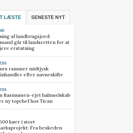
T LÆSTE
SENESTE NYT
ND
ning af landbrugsjord:
and går til landsretten for at
jere erstatning
ESS
urs rammer midtjysk
inhandler efter navneskifte
ESS
n Rasmussen-ejet halmselskab
r ny topchef hos Tican
00 køer i stort
arksprojekt: Fra beskeden