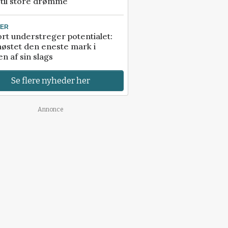
 til store drømme
TER
rt understreger potentialet:
høstet den eneste mark i
n af sin slags
Se flere nyheder her
Annonce