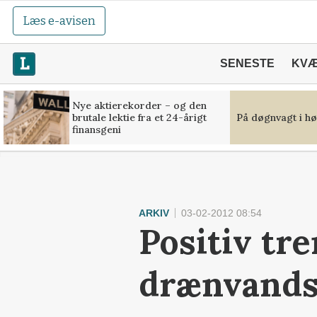
Læs e-avisen
SENESTE
KV
Nye aktierekorder – og den
brutale lektie fra et 24-årigt
På døgnvagt i hø
finansgeni
ARKIV
03-02-2012 08:54
Positiv tre
drænvands